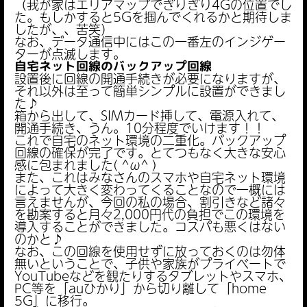
（我が家はエリアマップでぎりぎり4Gの位置でし
た。もしかすると5Gを掴んでくれるかと期待しま
したが、、苦笑）
なお、データ通信中にはこの一番左のインジゲー
ターが点滅します。
自宅ネット回線のバックアップ回線
設置後に回線の開通手続きが必要になりますが、
それ以外は至って簡単シンプルに設置ができまし
た♪
箱から出して、SIMカード挿して、電源入れて、
開通手続き、うん。10分程度でいけます！！
これで自宅のネット環境の二重化。バックアップ
回線の確保が完了です。とてつもなく大きな安心
感に包まれました( ^ω^ )
また、これはみなさんのスマホや自宅ネット環境
によって大きく変わってくることなので一概には
言えませんが、今回の私の場合、割引きなど諸々
を勘案すると月々2,000円代の負担でこの環境を
導入することができました。コスパも悪くはない
のかと♪
なお、この回線を使用せずに放っておくのは勿体
無いということで、子供や家族がプライベートで
YouTubeなどを観たりするタブレットやスマホ、
PC等を「auひかり」から切り離して「home
5G」に移行。