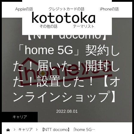
Appleの話
クレジットカードの話
iPhoneの話
その他の話
テーマリスト
【NTT docomo】
「home 5G」契約し
た！届いた！開封し
た！設置した！【オ
ンラインショップ】
2022.08.01
キャリア
キャリア
【NTT docomo】「home 5G…
ーム