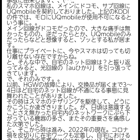
事故に由来します、、(^^;;
私のスマホ回線は、メインにドコモ、サブ回線に
UQmobileを契約しておりました。上記のKDDI
の件では、モロにUQmobileが使用不可になると
いう事に。。
メイン回線がドコモだったので、大きな痛手は無
かったものの、逆だったらとか、UQmobileのみ
だったらなどと想像すると、ゾッとする私が居ま
す。
仕事にプライベートに、今やスマホは切っても切
り離せない存在ですからね。
と、そんな中で、自宅のネット回線は？と振り返
ってみると、光回線の「auひかり」を引っ張って
きています。
で、それのみです。。
以前、HGWの故障により、交換品が届くまで3〜
4日ほど自宅のネット回線が不通になる事態に見
舞われたことがありました。
その時はスマホのテザリングを駆使して、どうに
かこうにか凌ぎきりました。が、日頃は意識する
ことさえ無かった自宅内のネットワークにぶら下
がっている機器の多さ、またその重要さを痛感し
た次第でした。
と、そこから時は進み、2022年の現在。コロナ
禍を皮切りに在宅ワークも定着し、自宅における