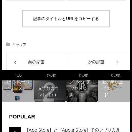
記事のタイトルとURLをコピーする
キャリア
前の記事
次の記事
【謹賀新
IPアドレス
年】本年も
【更新方
確認（IPv4
よろしくお
法】
その他
その他
その他
Apple
バ
／IPv6）ア
願い申し上
「Apple
文字数カウ
クセス接
げます。
Developer
ント（γ）
続…
【1…
Pr…
POPULAR
「App Store」と「Apple Store」そのアプリの違