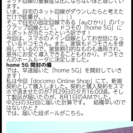
ネット回線の重要度は比にならないほど増してい
ます。
いま、自宅のネット回線がダウンしたらと考えた
だけで眩暈が、、、（ ; ; ）
そこで自宅の固定回線である「auひかり」のバッ
クアップ回線として、ドコモの「home 5G」に
スポットが当たったという訳です！
今回は、スマホのメイン回線としてお世話になっ
ているドコモさん。また、家族もドコモさんを使
用しているので、家族割引的なものも適用され、
意外にお安く導入できることもわかり、ドコモさ
んのホームルータに決定しました。
home 5G 開封の儀
では、早速届いた「home 5G」を開封していき
ます！
私は今回「docomo Online Shop」にて、新規
契約として購入しました。契約と購入契約をスマ
ホで済ませたのが7月29日の夕方16:00頃。そし
て製品が届いたのが、8月1日のAMでした。
中2日の3日目に届いた計算です。 結構早いので
はないかと♪
では、届いた段ボールがこちら。