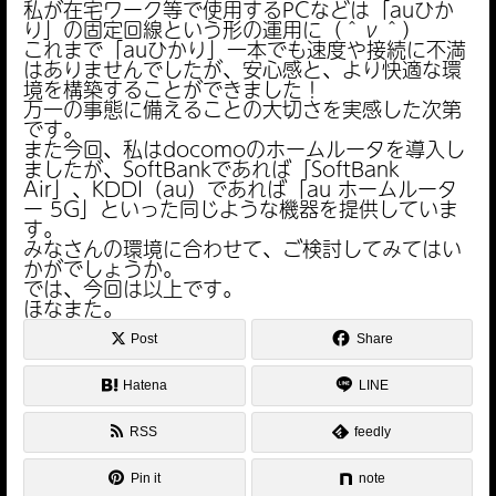
私が在宅ワーク等で使用するPCなどは「auひか
り」の固定回線という形の運用に（＾ν＾）
これまで「auひかり」一本でも速度や接続に不満
はありませんでしたが、安心感と、より快適な環
境を構築することができました！
万一の事態に備えることの大切さを実感した次第
です。
また今回、私はdocomoのホームルータを導入し
ましたが、SoftBankであれば「SoftBank
Air」、KDDI（au）であれば「au ホームルータ
ー 5G」といった同じような機器を提供していま
す。
みなさんの環境に合わせて、ご検討してみてはい
かがでしょうか。
では、今回は以上です。
ほなまた。
Post
Share
Hatena
LINE
RSS
feedly
Pin it
note