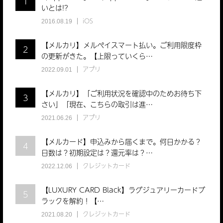
1
いとは!?
iOS
2016.08.19
【メルカリ】メルペイスマート払い。ご利用限度枠
2
の更新がきた。【上限っていくら…
アプリ
2022.09.01
【メルカリ】「ご利用状況を確認中のためお待ち下
3
さい」「現在、こちらの取引は進…
アプリ
2021.06.26
【メルカード】申込みから届くまで。何日かかる？
4
日数は？初期設定は？還元率は？…
クレジットカード
2022.12.06
【LUXURY CARD Black】ラグジュアリーカードブ
5
ラックを解約！【…
クレジットカード
2021.08.20