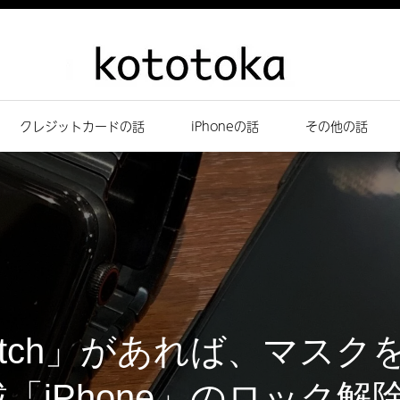
クレジットカードの話
iPhoneの話
その他の話
 Watch」があれば、マス
D搭載「iPhone」のロック