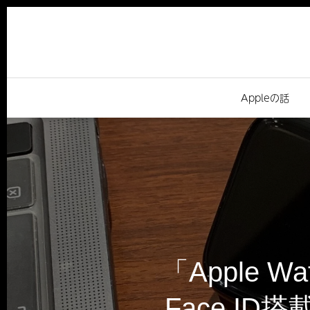
Appleの話
「Apple
Face I