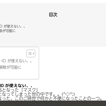
目次
ID が使えない、、
除が可能に
 ID が使えない、、
解除が可能に
ID が使えない、、
品となった「マスク」
なってしまった世の中です。。(^◇^;)
なった、このご時世で何かと不便になったことの一つ。