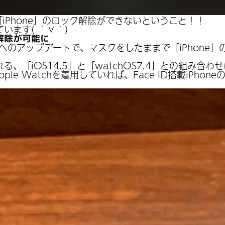
る「iPhone」のロック解除ができないということ！！
います( ´∀｀)
解除が可能に
OSへのアップデートで、マスクをしたままで「iPhone
、「iOS14.5」と「watchOS7.4」との組み合
pple Watchを着用していれば、Face ID搭載iPh