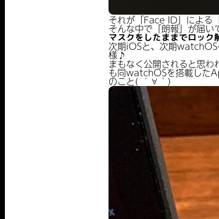
それが「Face ID」によ
そんな中で「朗報」が届いて
マスクをしたままでロック
次期iOSと、次期watch
様♪
まもなく公開されると思われる
も同watchOSを搭載したA
のこと( ´∀｀)