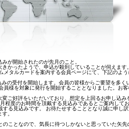
込みが開始されたのが先月のこと。
大きかったようで、申込が殺到していることが伺えます
アムメタルカードを案内する会員ページにて、下記のよう
申し込みの受付を開始します。会員の皆様からご要望を多
ド会員様を対象に発行を開始することとなりました。お客
大変ご好評をいただいており、想定を上回るお申し込み
ヵ月程度のお時間を頂戴する見込みであるとご案内して
頂戴する見込みです。 お待たせすることとなり誠に申し
ます。
度とのことなので、気長に待つしかないと思っていた矢先