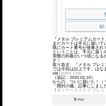
『メタル プレミアムカー
まだカードは手元に届いて
既にカード番号が発番され
ということは、手元に届く
実際の到着がいつ頃になる
す！
取り急ぎ、『メタル プレ
では今回は以上です。ほな
via
Diners Club
（追記：2020.02.10）
からの、ついに届いた！（
「開封の儀」記事にしました
【ダイナースクラブ プレ
Post