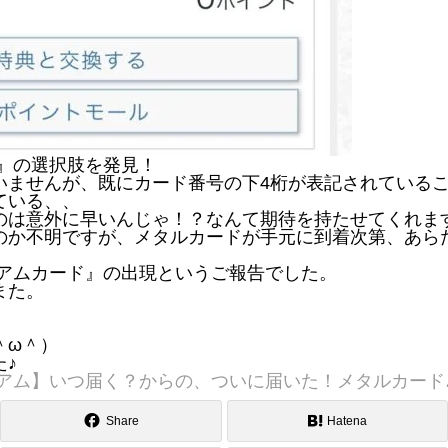
ド』の選択肢を発見！
いませんが、既にカード番号の下4桁が表記されている
ている、、
のは意外に早いんじゃ！？なんて期待を持たせてくれま
のか不明ですが、メタルカードが手元に到着次第、あら
ミアムカード』の出現というご報告でした。
また。
＾ω＾）
♪
ミアム】いつ届く？からの、ついに届いた！メタルカード
Share
Hatena