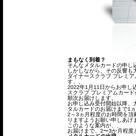
まもなく
到着？
そんなメタルカードの申し
しかしながら、その反響も
ダイナースクラブ プレミ
す、、
2022年1月11日からお
スクラブ プレミアムカー
順次お届けします。
お申し込み受付開始以降、
タルカードのお届けまで1
2～3ヵ月程度のお時間を
りますようお願い申しあげ
このような案内が、、
お届けまで、2〜3か月程