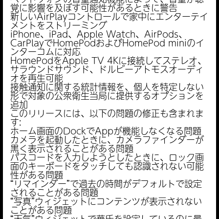
覚に影響を及ぼす可能性があるときに警告
新しいAirPlayコントロールで家中にエンターテイ
メントをストリーミング
iPhone、iPad、Apple Watch、AirPods、
CarPlayでHomePodおよびHomePod miniのイ
ンターコムに対応
HomePodをApple TV 4Kに接続してステレオ、
サラウンドサウンド、ドルビーアトモスオーディ
オを再生可能
接触通知に関する統計情報を、個人を特定しない
形で対象の公衆衛生当局に提供するオプションを
追加
このリリースには、以下の問題の修正も含まれま
す:
ホーム画面のDockでAppが機能しなくなる問題
カメラを起動したときに、カメラファインダーが
黒く表示されることがある問題
パスコードを入力しようとしたときに、ロック画
面のキーボードをタッチしても認識されない可能
性がある問題
“リマインダー”で過去の時間がデフォルトで設定
されることがある問題
“写真”ウィジェットにコンテンツが表示されない
ことがある問題
“天気”ウィジェットで華氏を設定しているのに最