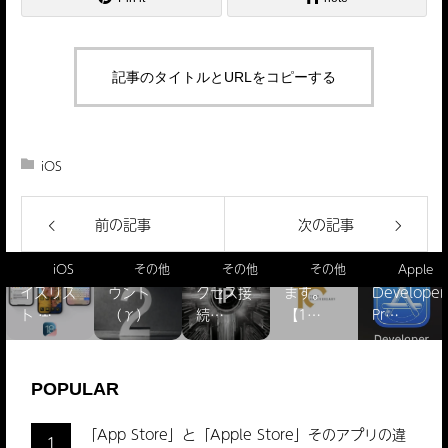
記事のタイトルとURLをコピーする
iOS
【謹賀新
IPアドレ
年】本年
前の記事
次の記事
驚きの
ス確認
もよろし
【更新方
iOS 18
（IPv4／
くお願い
法】
対象デバ
文字数カ
IPv6）ア
申し上げ
「Apple
iOS
その他
その他
その他
Apple
イスリス
ウント
クセス接
ます。
Developer
ト ̵…
（γ）
続…
【1…
Pr…
POPULAR
「App Store」と「Apple Store」そのアプリの違
1