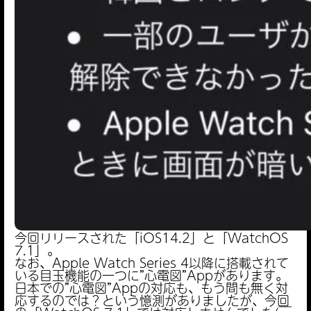
今回リリースされた「iOS14.2」と「WatchOS
7.1」。
なお、Apple Watch Series 4以降に搭載されて
いる目玉機能の一つに”心電図”Appがあります。
日本での”心電図”Appの対応も、もう間も無く対
応するのでは？という憶測がありましたが、今回