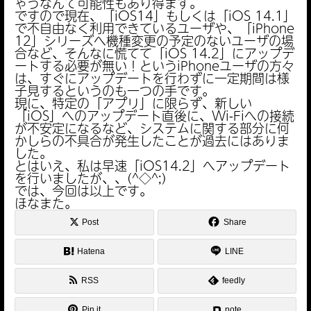
ゃうなんて可能性もあり得ます。
ですので現在、「iOS14」もしくは「iOS 14.1」
で不自由なく利用できているユーザや、「iPhone
12」シリーズへ機種変更の予定のないユーザの場
合など、そんなに慌てて「iOS 14.2」にアップデ
ートする必要が無い！というiPhoneユーザの方々
は、すぐにアップデートを行わずに一定期間は様
子見するというのも一つの手です。
現に、特定の「アプリ」に限らず、新しい
「iOS」へのアップデート直後に、Wi-Fiへの接続
が不安定になるなど、システムに関する部分に何
かしらの不具合が発生したことが過去にはありま
した。
とはいえ、私は早速「iOS14.2」へアップデート
を行いましたが、、(^◇^;)
では、今回は以上です。
ほなまた。
Post
Share
Hatena
LINE
RSS
feedly
Pin it
note