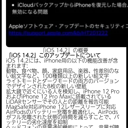
「iOS 14.2」の概要
「iOS 14.2」このアップデートについて
iOS 14.2には、iPhone用の以下の機能改善が含
まれます:
動物、食べ物、顔、家庭用品、楽器、性差別のな
い絵文字など、100種類以上の新しい絵文字
ライトモードとダークモードの両方のバージョン
でデザインされた8枚の新しい壁紙
拡大鏡で近くにいる人を検知し、iPhone 12 Pro
およびiPhone 12 Pro Maxに搭載されている
LiDARセンサーでその人との距離を報告可能
MagSafe対応iPhone 12レザースリーブに対応
AirPodsのバッテリー充電を最適化し、AirPods
がフル充電された状態の時間を減らすことで、バ
ッテリーの劣化速度を抑制
ヘッドフォンの音量通知機能によって、音量が聴