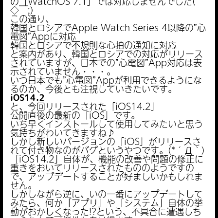
の「WatchOS 7.1」では対応しませんでした(￣
◇￣;)
この通り、
韓国とロシアでApple Watch Series 4以降の”心
電図”Appに対応
韓国とロシアで不規則な心拍の通知に対応
と案内があり、韓国とロシアでの対応がリリース
されていますが、日本での”心電図”App対応は表
示されていません・・・。
いつ日本でも”心電図”Appが利用できるようにな
るのか、今後とも注視していきたいです。
iOS14.2
と、今回リリースされた「iOS14.2」
公開直後の最新の「iOS」です。
いち早くインストールして使用してみたいと思う
気持ちがわいてきますね♪
しかし新しいバージョンの「iOS」がリリースさ
れて付き物なのがバグというやつです。(*´Д｀)
「iOS14.2」自体が、機能の改善や問題の修正に
重きをおいてリリースされたもののようですの
で、アップデートすることが好ましいかもしれま
せん。
しかしながら逆に、いの一番にアップデートして
みたら、何か「アプリ」や「システム」自体の挙
動がおかしくなった!?という、不具合に遭遇しち