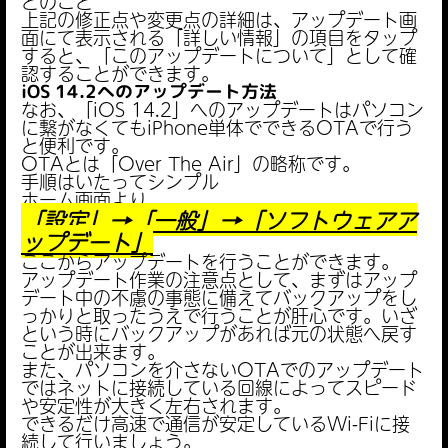
とのこと
上記の修正点や変更点の詳細は、アップデート画
面にて表示される「詳しい情報」の項目をタップ
すると、「このアップデートについて」として確
認することができます。
iOS 14.2へのアップデート方法
なお、「iOS 14.2」へのアップデートはパソコン
に繋がなくてもiPhone単体でできるOTAで行う
と便利です。
OTAとは「Over The Air」の略称です。
手順はいたってシンプル
ホーム画面より
「設定」→「一般」→「ソフトウェアア
ップデート」
ここからアップデートを行うことができます。
アップデート作業の注意点として、まずはアップ
デート中の不慮の事態に備えてバックアップをし
っかりと取ったうえで行うことが肝心です。いざ
という時にバックアップがあれば元の状態へ戻す
ことが出来ます。
また、パソコンを介さないOTAでのアップデート
ではネットに接続している回線によってスピード
や安定性が大きく左右されます。
できるだけ高速で通信が安定しているWi-Fiに接
続して行いましょう。