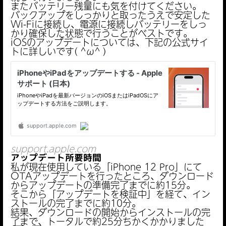
またバッテリー残量にも気を付けてください。
バックアップをしっかりと取ったうえで安定した
Wi-Fiに接続し、電源に接続しバッテリーをしっ
かり確保した状態で行うことがベストです。
iOSのアップデートについては、下記の公式サイ
トに詳しいです( ^ω^ )
support.apple.com
アップデート所要時間
私が現在使用している「iPhone 12 Pro」にて
OTAアップデートを行ったところ、ダウンロード
からアップデートの準備完了までに約15分。
そこから「アップデートを検証中」を経て、イン
ストールの完了までに約10分。
結果、ダウンロードの開始からインストールの完
了まで、トータルで約25分ちかくかかりました