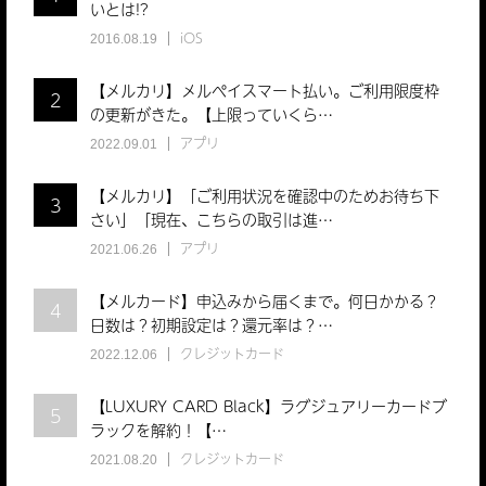
いとは!?
iOS
2016.08.19
【メルカリ】メルペイスマート払い。ご利用限度枠
2
の更新がきた。【上限っていくら…
アプリ
2022.09.01
【メルカリ】「ご利用状況を確認中のためお待ち下
3
さい」「現在、こちらの取引は進…
アプリ
2021.06.26
【メルカード】申込みから届くまで。何日かかる？
4
日数は？初期設定は？還元率は？…
クレジットカード
2022.12.06
【LUXURY CARD Black】ラグジュアリーカードブ
5
ラックを解約！【…
クレジットカード
2021.08.20