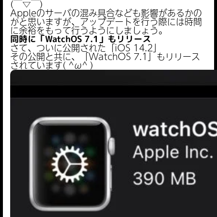
(￣▽￣)
Appleのサーバの混み具合なども影響があるかの
かと思いますが、アップデートを行う際には時間
に余裕をもって行うようにしましょう。
同時に「WatchOS 7.1」もリリース
さて、ついに公開された「iOS 14.2」
その公開と共に、「WatchOS 7.1」もリリース
されています( ^ω^ )