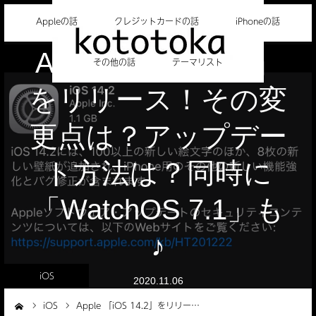
Appleの話
クレジットカードの話
iPhoneの話
Apple 「iOS 14.2」
その他の話
テーマリスト
をリリース！その変
更点は？アップデー
ト方法は？同時に
「WatchOS 7.1」も
♪
iOS
2020.11.06
iOS
Apple 「iOS 14.2」をリリー…
ーム