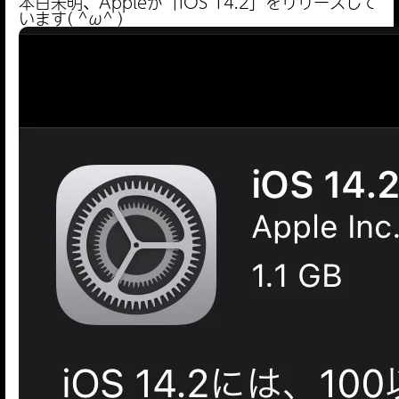
本日未明、Appleが「iOS 14.2」をリリースして
います( ^ω^ )