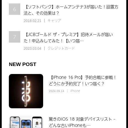
【ソフトバンク】ホームアンテナ3が届いた！設置方
6
法と、その効果は？
キャリア
2018.02.21
【JCBゴールド ザ・プレミア】招待メールが届い
7
た！申込みしてみた！【いつ届…
クレジットカード
2023.03.04
NEW POST
【iPhone 16 Pro】予約合戦に参戦！
どうにか予約完了！いつ届く？
iPhone
2024.09.14
驚きのiOS 18 対象デバイスリスト –
どんな古いiPhoneも…