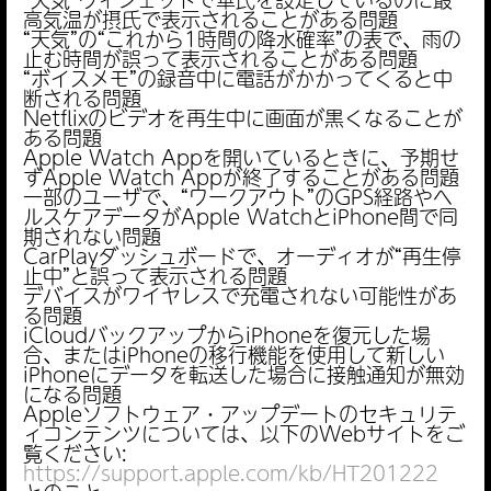
高気温が摂氏で表示されることがある問題
“天気”の“これから1時間の降水確率”の表で、雨の
止む時間が誤って表示されることがある問題
“ボイスメモ”の録音中に電話がかかってくると中
断される問題
Netflixのビデオを再生中に画面が黒くなることが
ある問題
Apple Watch Appを開いているときに、予期せ
ずApple Watch Appが終了することがある問題
一部のユーザで、“ワークアウト”のGPS経路やヘ
ルスケアデータがApple WatchとiPhone間で同
期されない問題
CarPlayダッシュボードで、オーディオが“再生停
止中”と誤って表示される問題
デバイスがワイヤレスで充電されない可能性があ
る問題
iCloudバックアップからiPhoneを復元した場
合、またはiPhoneの移行機能を使用して新しい
iPhoneにデータを転送した場合に接触通知が無効
になる問題
Appleソフトウェア・アップデートのセキュリテ
ィコンテンツについては、以下のWebサイトをご
覧ください:
https://support.apple.com/kb/HT201222