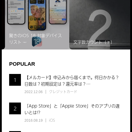
iPhone 12 Pro 下り速度
ヨドバシカメラ マルチメディアAkiba
800 Mbps 超！！
驚きのiOS 18 対象デバイス
リスト ̵…
文字数カウント（γ）
POPULAR
【メルカード】申込みから届くまで。何日かかる？
1
日数は？初期設定は？還元率は？…
クレジットカード
2022.12.06
「App Store」と「Apple Store」そのアプリの違
2
いとは!?
iOS
2016.08.19