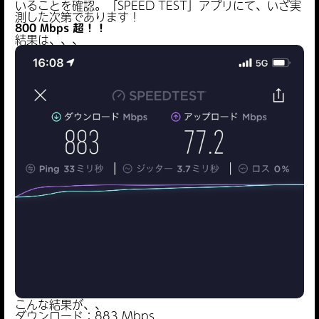
いることを確認。「SPEED TEST」アプリにて、いざ実
測した次第であります！
800 Mbps
超！！
結果は、、、
こんな結果が、、
ダウンロード：883 Mbps