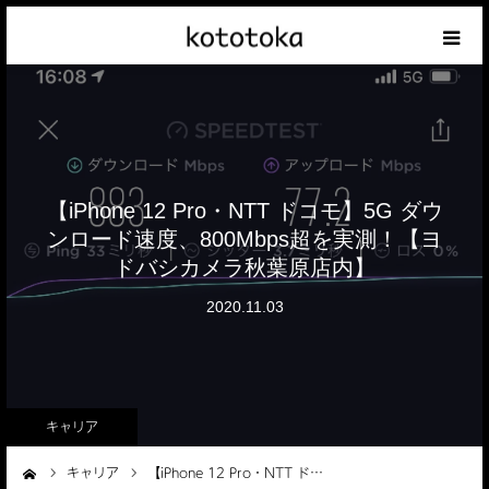
Appleの話
クレジットカードの話
【iPhone 12 Pro・NTT ドコモ】5G ダウ
iPhoneの話
ンロード速度、800Mbps超を実測！【ヨ
ドバシカメラ秋葉原店内】
その他の話
2020.11.03
テーマリスト
キャリア
キャリア
【iPhone 12 Pro・NTT ド…
ーム