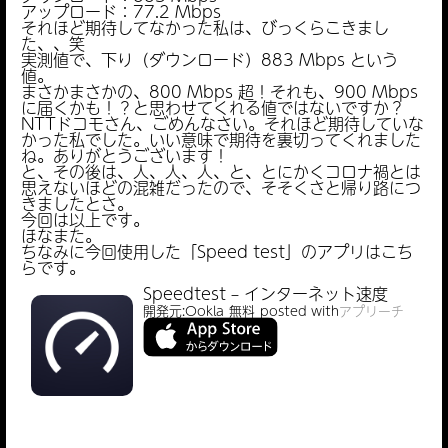
アップロード：77.2 Mbps
それほど期待してなかった私は、びっくらこきまし
た、、笑
実測値で、下り（ダウンロード）883 Mbps という
値。
まさかまさかの、800 Mbps 超！それも、900 Mbps
に届くかも！？と思わせてくれる値ではないですか？
NTTドコモさん、ごめんなさい。それほど期待していな
かった私でした。いい意味で期待を裏切ってくれました
ね。ありがとうございます！
と、その後は、人、人、人、と、とにかくコロナ禍とは
思えないほどの混雑だったので、そそくさと帰り路につ
きましたとさ。
今回は以上です。
ほなまた。
ちなみに今回使用した「Speed test」のアプリはこち
らです。
Speedtest – インターネット速度
開発元:
Ookla
無料
posted with
アプリーチ