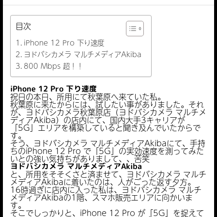
目次
iPhone 12 Pro 下り速度
ヨドバシカメラ マルチメディアAkiba
800 Mbps 超！！
iPhone 12 Pro 下り速度
祝日の本日、所用にて秋葉原へ来ていた私。
秋葉原に来たからには、試したい事がありました。それ
が、ヨドバシカメラ秋葉原店（ヨドバシカメラ マルチメ
ディアAkiba）の店内にて、国内大手3キャリアが
「5G」エリアを構築していると聞き及んでいたからで
す。
そう、ヨドバシカメラ マルチメディアAkibaにて、手持
ちのiPhone 12 Pro で「5G」の実効速度を測ってみた
いとの強い気持ちがありまして、、苦笑
ヨドバシカメラ マルチメディアAkiba
と、所用をそそくさと済ませて、ヨドバシカメラ マルチ
メディアAkibaに着いたのは、人がごった返す夕方。
16時過ぎに店内に入った私は、ヨドバシカメラ マルチ
メディアAkibaの1階、スマホ販売エリアに向かいま
す。
そこでしっかりと、iPhone 12 Pro が「5G」を捉えて