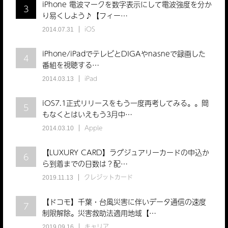
iPhone 電波マークを数字表示にして電波強度を分か
3
り易くしよう♪【フィー…
iOS
2014.07.31
iPhone/iPadでテレビとDIGAやnasneで録画した
4
番組を視聴する…
iPad
2014.03.13
iOS7.1正式リリースをもう一度再考してみる。。間
5
もなくとはいえもう3月中…
Apple
2014.03.10
【LUXURY CARD】ラグジュアリーカードの申込か
6
ら到着までの日数は？配…
クレジットカード
2019.11.13
【ドコモ】千葉・台風災害に伴いデータ通信の速度
7
制限解除。災害救助法適用地域【…
キャリア
2019.09.16