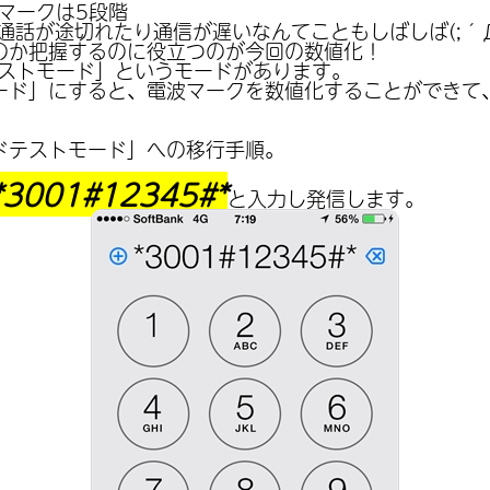
波マークは5段階
通話が途切れたり通信が遅いなんてこともしばしば(;´
のか把握するのに役立つのが今回の数値化！
ドテストモード」というモードがあります。
ード」にすると、電波マークを数値化することができて
ドテストモード」への移行手順。
*3001#12345#*
と入力し発信します。