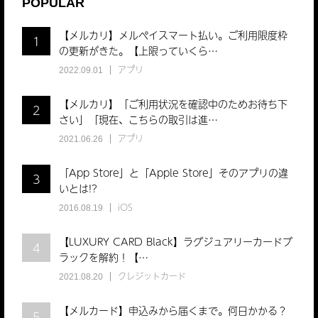
POPULAR
【メルカリ】メルペイスマート払い。ご利用限度枠
1
の更新がきた。【上限っていくら…
アプリ
2022.09.01
【メルカリ】「ご利用状況を確認中のためお待ち下
2
さい」「現在、こちらの取引は進…
アプリ
2021.06.26
「App Store」と「Apple Store」そのアプリの違
3
いとは!?
iOS
2016.08.19
【LUXURY CARD Black】ラグジュアリーカードブ
4
ラックを解約！【…
クレジットカード
2021.08.20
【メルカード】申込みから届くまで。何日かかる？
5