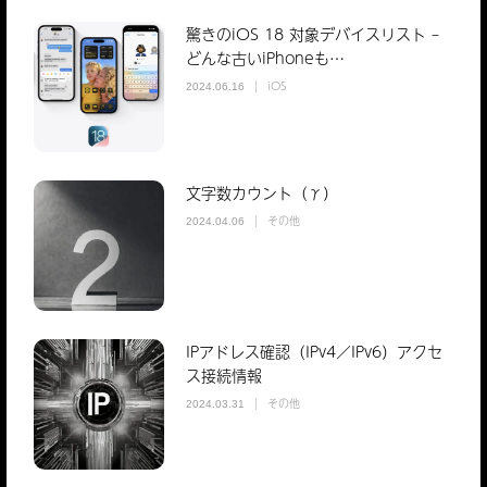
驚きのiOS 18 対象デバイスリスト –
どんな古いiPhoneも…
iOS
2024.06.16
文字数カウント（γ）
その他
2024.04.06
IPアドレス確認（IPv4／IPv6）アクセ
ス接続情報
その他
2024.03.31