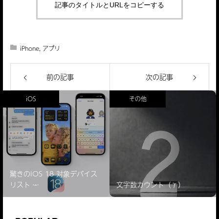
記事のタイトルとURLをコピーする
iPhone
,
アプリ
前の記事
次の記事
iOS
その他
驚きのiOS 18 対象デバイス
リスト ̵…
文字数カウント（γ）