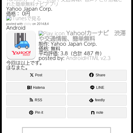
れた簡単無料ナビアプリ
Yahoo Japan Corp.
価格： 0円
posted with
sticky
on 2014.8.4
Android
Yahoo!カーナビ 渋滞
や交通情報、簡単無料
制作:
Yahoo Japan Corp.
価格:
無料
平均評価:
3.8（合計 487 件）
posted by:
AndroidHTML v2.3
今回は以上です。
ほなまた。
Post
Share
Hatena
LINE
RSS
feedly
Pin it
note