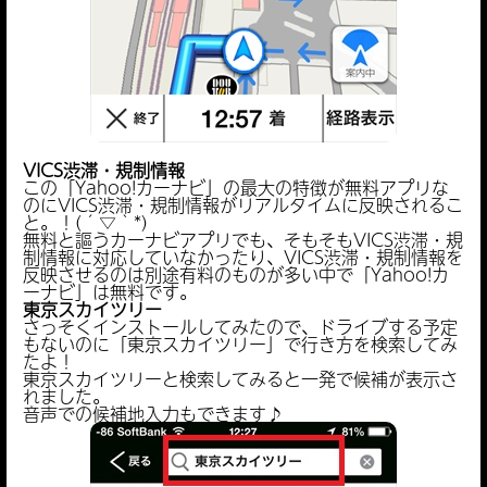
VICS渋滞・規制情報
この「Yahoo!カーナビ」の最大の特徴が無料アプリな
のにVICS渋滞・規制情報がリアルタイムに反映されるこ
と。！(´▽｀*)
無料と謳うカーナビアプリでも、そもそもVICS渋滞・規
制情報に対応していなかったり、VICS渋滞・規制情報を
反映させるのは別途有料のものが多い中で「Yahoo!カ
ーナビ」は無料です。
東京スカイツリー
さっそくインストールしてみたので、ドライブする予定
もないのに「東京スカイツリー」で行き方を検索してみ
たよ！
東京スカイツリーと検索してみると一発で候補が表示さ
れました。
音声での候補地入力もできます♪