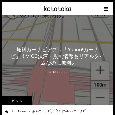
Appleの話
クレジットカードの話
無料カーナビアプリ「Yahoo!カーナ
iPhoneの話
ビ」！VICS渋滞・規制情報もリアルタイ
ムなのに無料♪
その他の話
2014.08.05
テーマリスト
iPhone
iPhone
無料カーナビアプリ「Yahoo!カーナビ…
ーム