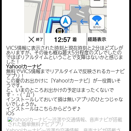
VICS情報に表示された時刻と現在時刻と2分ほどズレが
ありますが、その後も概ね最大5分程度のズレでしたの
でほぼリアルタイムということで支障はないかと感じま
した！
Yahoo!カーナビ
無料でVICS情報までリアルタイムで反映されるカーナビ
アプリ！
この夏のお出かけに「Yahoo!カーナビ」が一役買いそ
うです。
と、いまのところお出かけの予定はまったくないで
す・・( ﾟДﾟ)
インストールしておいて損は無いアプリのひとつじゃな
いでしょうか。
インストールはこちらからどうぞ♪
iOS
Yahoo!カーナビ～渋滞や交通情報、音声ナビが搭載さ