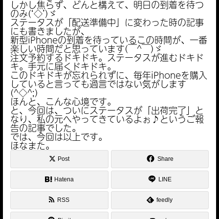
しかし焦らず、どんと構えて、明日の到着を待つ
のみ(‘◇’)ゞ
ステータスが「配送準備中」に変わった時の記事
にも書きましたが、
新型iPhoneの到着を待っているこの時間が、一番
楽しい時間だと思っています(￣^￣)ゞ
注文予約するドキドキ。ステータスが進むドキド
キ。手元に届くドキドキ。
このドキドキが忘れられずに、毎年iPhoneを購入
していると言っても過言ではない気がします
(^◇^;)
ほんと、こんな心境です。
と、今回は、ついにステータスが「出荷完了」と
なり、私の元へやってきているよぉ♪というご報
告の記事でした。
では、今回は以上です。
ほなまた。
Post
Share
Hatena
LINE
RSS
feedly