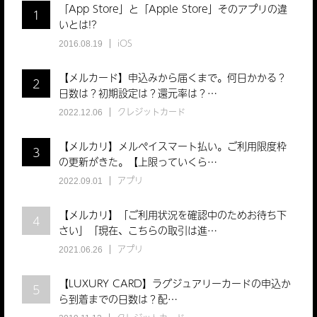
「App Store」と「Apple Store」そのアプリの違
1
いとは!?
iOS
2016.08.19
【メルカード】申込みから届くまで。何日かかる？
2
日数は？初期設定は？還元率は？…
クレジットカード
2022.12.06
【メルカリ】メルペイスマート払い。ご利用限度枠
3
の更新がきた。【上限っていくら…
アプリ
2022.09.01
【メルカリ】「ご利用状況を確認中のためお待ち下
4
さい」「現在、こちらの取引は進…
アプリ
2021.06.26
【LUXURY CARD】ラグジュアリーカードの申込か
5
ら到着までの日数は？配…