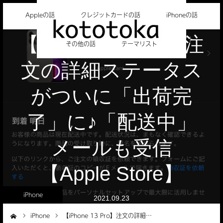
Appleの話
クレジットカードの話
iPhoneの話
【iPhone 13 Pro】注
その他の話
テーマリスト
文の詳細ステータス
がついに「出荷完
了」に♪「配送中」
メールも受信
【Apple Store】
iPhone
2021.09.23
iPhone
【iPhone 13 Pro】注文の詳細…
ーム