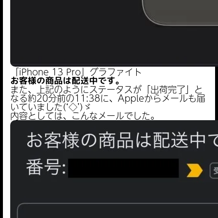
「iPhone 13 Pro」グラファイト
お客様の商品は配送中です。
また、上記のようにステータスが「出荷完了」と
なる約20分前の11:38に、Appleからメールも届
いていました(‘◇’)ゞ
内容としては、こんなメールでした。