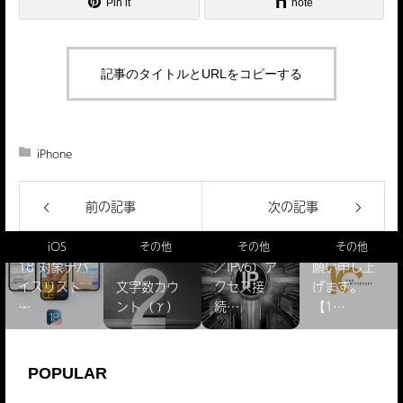
Pin it
note
記事のタイトルとURLをコピーする
iPhone
前の記事
次の記事
【謹賀新
IPアドレス
年】本年も
驚きのiOS
確認（IPv4
よろしくお
iOS
その他
その他
その他
18 対象デバ
／IPv6）ア
願い申し上
イスリスト
文字数カウ
クセス接
げます。
̵…
ント（γ）
続…
【1…
POPULAR