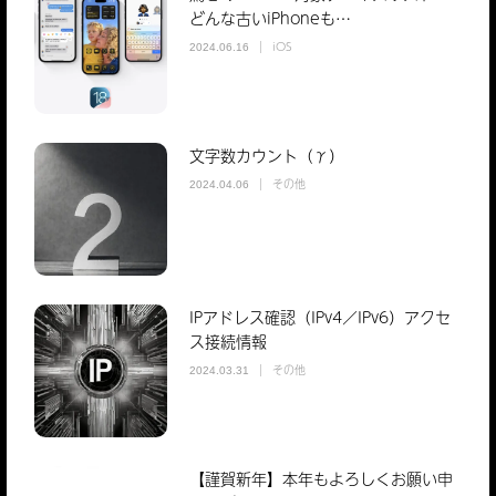
どんな古いiPhoneも…
iOS
2024.06.16
文字数カウント（γ）
その他
2024.04.06
IPアドレス確認（IPv4／IPv6）アクセ
ス接続情報
その他
2024.03.31
【謹賀新年】本年もよろしくお願い申