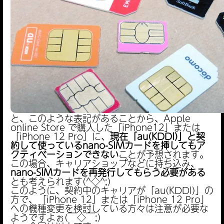
と、このような表記があることから、Apple
online Store で購入した「iPhone12」または
「iPhone 12 Pro」に、
現在「au(KDDI)」と契
約して使っているnano-SIMカードを挿してもア
クティベーションできない
ことが予想されます。
この場合、キャリアショップなどに持ち込み、
nano-SIMカードを再発行してもらう必要がある
とも考えられます(^◇^;)
このように、契約中のキャリアが「au(KDDI)」の
方で、「iPhone 12」または「iPhone 12 Pro」
への機種変更を検討している方々は注意が必要な
ようですよぉ(￣◇￣;)