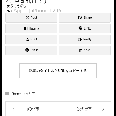
と、今回は以上です。
ほなまた。
via
Apple | iPhone 12 Pro
Post
Share
Hatena
LINE
RSS
feedly
Pin it
note
記事のタイトルとURLをコピーする
iPhone
,
キャリア
【謹賀新
IPアドレ
年】本年
前の記事
次の記事
驚きの
ス確認
もよろし
【更新方
iOS 18
（IPv4／
くお願い
法】