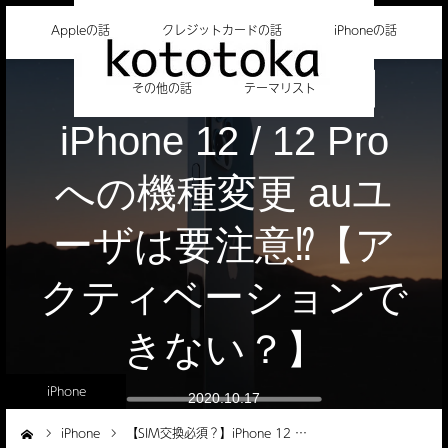
Appleの話
クレジットカードの話
iPhoneの話
【SIM交換必須？】
その他の話
テーマリスト
iPhone 12 / 12 Pro
への機種変更 auユ
ーザは要注意⁉︎【ア
クティベーションで
きない？】
iPhone
2020.10.17
iPhone
【SIM交換必須？】iPhone 12 …
ーム