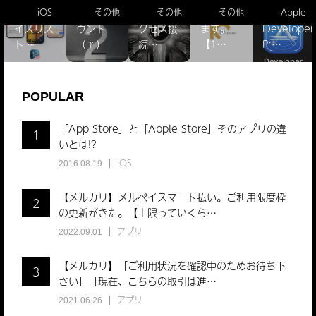
対象デバ
文字数カ
IPv6）ア
申し上げ
「Apple
iOS
その他
その他
その他
Apple
イスリス
ウント
クセス接
ます。
Developer
ト ̵…
（γ）
続…
【1…
Pr…
POPULAR
「App Store」と「Apple Store」そのアプリの違
1
いとは!?
iOS
2016.08.19
【メルカリ】メルペイスマート払い。ご利用限度枠
2
の更新がきた。【上限っていくら…
アプリ
2022.09.01
【メルカリ】「ご利用状況を確認中のためお待ち下
3
さい」「現在、こちらの取引は進…
アプリ
2021.06.26