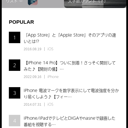
リスト ̵…
文字数カウント（γ）
POPULAR
「App Store」と「Apple Store」そのアプリの違
1
いとは!?
iOS
2016.08.19
【iPhone 14 Pro】ついに到着！さっそく開封して
2
みた♪【開封の儀】…
iPhone
2022.09.16
iPhone 電波マークを数字表示にして電波強度を分か
3
り易くしよう♪【フィー…
iOS
2014.07.31
iPhone/iPadでテレビとDIGAやnasneで録画した
4
番組を視聴する…