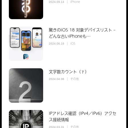
iPhone
2024.09.14
驚きのiOS 18 対象デバイスリスト –
どんな古いiPhoneも…
iOS
2024.06.16
文字数カウント（γ）
その他
2024.04.06
IPアドレス確認（IPv4／IPv6）アクセ
ス接続情報
その他
2024.03.31