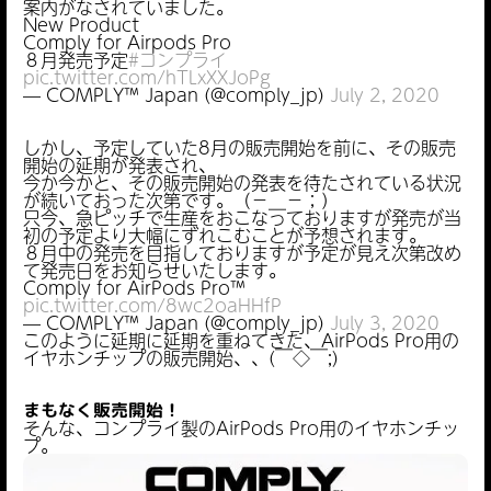
案内がなされていました。
New Product
Comply for Airpods Pro
８月発売予定
#コンプライ
pic.twitter.com/hTLxXXJoPg
— COMPLY™ Japan (@comply_jp)
July 2, 2020
しかし、予定していた8月の販売開始を前に、その販売
開始の延期が発表され、
今か今かと、その販売開始の発表を待たされている状況
が続いておった次第です。（−＿−；）
只今、急ピッチで生産をおこなっておりますが発売が当
初の予定より大幅にずれこむことが予想されます。
８月中の発売を目指しておりますが予定が見え次第改め
て発売日をお知らせいたします。
Comply for AirPods Pro™
pic.twitter.com/8wc2oaHHfP
— COMPLY™ Japan (@comply_jp)
July 3, 2020
このように延期に延期を重ねてきた、AirPods Pro用の
イヤホンチップの販売開始、、(￣◇￣;)
まもなく
販売開始！
そんな、コンプライ製のAirPods Pro用のイヤホンチッ
プ。