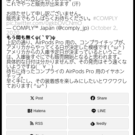
これでやっと販売が出来ます（汗）
お待たせして申し訳ございません。
販売までもうしばらくお待ちください。
#COMPLY
pic.twitter.com/0gkbDVCNmO
— COMPLY™ Japan (@comply_jp)
October 2,
2020
もう間も無くψ(｀∇´)ψ
上記の通り、AirPods Pro 用の、コンプライチップが、
アメリカからやってくる日が決定した模様です( ^ω^ )
アメリカからの入庫予定日が決まっているということ
は、入庫後すぐにでも販売開始となると思われます。
具体的な日付は分かりませんが、その発売はそう遠くな
いようですね(´∀｀)
待ちに待ったコンプライの AirPods Pro 用のイヤホン
チップ。
早く手にし、その装着感を楽しみにしたいとワクワクし
ております( ^ω^ )
Post
Share
Hatena
LINE
AirPods Pro 用
夏に販売開始予定だった。
まもなく販売開始！
RSS
feedly
もう間も無くψ(｀∇´)ψ