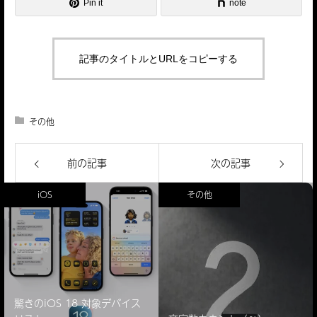
Pin it
note
記事のタイトルとURLをコピーする
その他
前の記事
次の記事
iOS
その他
驚きのiOS 18 対象デバイス