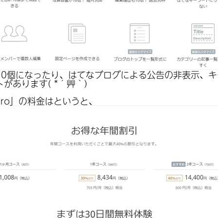
10個になったり、はてなブログによる公告の非表示、
があります( *´艸｀)
ro」の料金はというと、