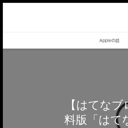
Appleの話
【はてなブ
料版「はて