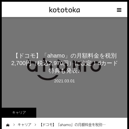
Appleの話
クレジットカードの話
【ドコモ】「ahamo」の月額料金を税別
iPhoneの話
2,700円（税込2,970円）に改定！dカード
特典も発表♪
その他の話
2021.03.01
テーマリスト
キャリア
キャリア
【ドコモ】「ahamo」の月額料金を税別…
ーム