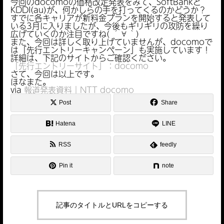
今回のdocomoの価格改定発表をみて、SoftBankと
KDDI(au)が、何かしらの手を打ってくるのかどうか？
すでに各キャリアが新料金プランを開始すると発表して
いる3月に入りましたが、今後もギリギリの攻防を繰り
広げていくのか注目ですね( ´∀｀)
また、今回は詳しく取り上げていませんが、docomoで
は「先行エントリーキャンペーン」も実施しています！
詳細は、下記のサイトからご確認ください。
「先行エントリーサイト」：docomo
さて、今回は以上です。
ほなまた。
via
報道発表資料｜NTT docomo
Post
Share
Hatena
LINE
RSS
feedly
Pin it
note
記事のタイトルとURLをコピーする