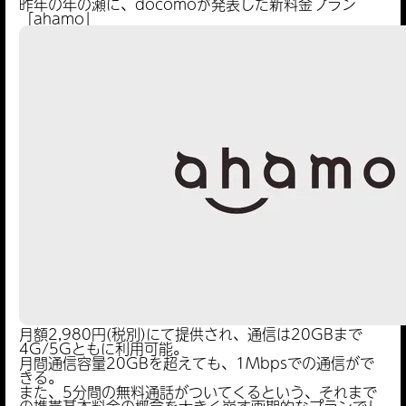
昨年の年の瀬に、docomoが発表した新料金プラン
「ahamo」
月額2,980円(税別)にて提供され、通信は20GBまで
4G/5Gともに利用可能。
月間通信容量20GBを超えても、1Mbpsでの通信がで
きる。
また、5分間の無料通話がついてくるという、それまで
の携帯基本料金の概念を大きく崩す画期的なプランでし