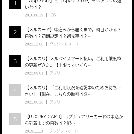
「App Store」と「Apple Store」そのアプリの違
1
いとは!?
iOS
2016.08.19
【メルカード】申込みから届くまで。何日かかる？
2
日数は？初期設定は？還元率は？…
クレジットカード
2022.12.06
【メルカリ】メルペイスマート払い。ご利用限度枠
3
の更新がきた。【上限っていくら…
アプリ
2022.09.01
【メルカリ】「ご利用状況を確認中のためお待ち下
4
さい」「現在、こちらの取引は進…
アプリ
2021.06.26
docomo 「ahamo」料金改定
2,970円(税込)
【LUXURY CARD】ラグジュアリーカードの申込か
5
dカード特典も♪
ら到着までの日数は？配…
熾烈な価格競争！！
クレジットカード
2019.11.13