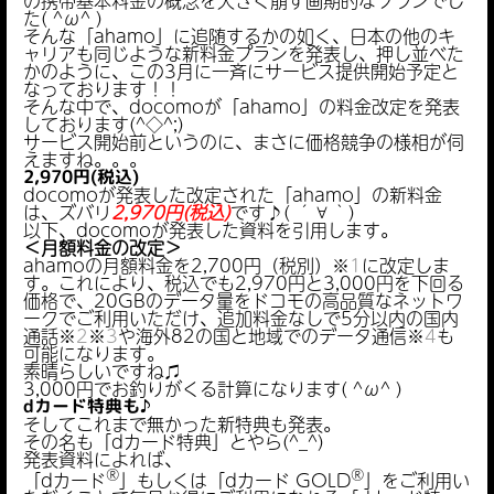
た( ^ω^ )
そんな「ahamo」に追随するかの如く、日本の他のキ
ャリアも同じような新料金プランを発表し、押し並べた
かのように、この3月に一斉にサービス提供開始予定と
なっております！！
そんな中で、docomoが「ahamo」の料金改定を発表
しております(^◇^;)
サービス開始前というのに、まさに価格競争の様相が伺
えますね。。。
2,970円(税込)
docomoが発表した改定された「ahamo」の新料金
は、ズバリ
2,970円(税込)
です♪( ´∀｀)
以下、docomoが発表した資料を引用します。
＜月額料金の改定＞
ahamoの月額料金を2,700円（税別）
※
1
に改定しま
す。これにより、税込でも2,970円と3,000円を下回る
価格で、20GBのデータ量をドコモの高品質なネットワ
ークでご利用いただけ、追加料金なしで5分以内の国内
通話
※
2
※
3
や海外82の国と地域でのデータ通信
※
4
も
可能になります。
素晴らしいですね♫
3,000円でお釣りがくる計算になります( ^ω^ )
dカード特典も♪
そしてこれまで無かった新特典も発表。
その名も「dカード特典」とやら(^_^)
発表資料によれば、
®
®
「dカード
」もしくは「dカード GOLD
」をご利用い