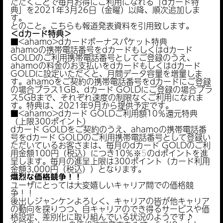
ただくことで毎月お得にご利用になれる「dカード特
典」を2021年3月26日（金曜）以降、順次追加しま
す。
とのこと。こちらも報道発表資料を引用致します。
＜dカード特典＞
■<ahamo>dカードボーナスパケット特典
ahamoの携帯電話番号をdカードもしくはdカード
GOLDのご利用携帯電話番号としてご登録のうえ、
ahamoの料金のお支払いをdカードもしくはdカード
GOLDに設定いただくと、月間データ容量を増量しま
す。ahamoをご契約の携帯電話番号をdカードにご登録
の場合プラス1GB、dカード GOLDにご登録の場合プラ
ス5GBまで、それぞれ速度の制限なくご利用になれま
す。特典は、2021年9月から提供予定です。
■<ahamo>dカード GOLDご利用額10％還元特典
（上限300ポイント）
dカード GOLDをご契約のうえ、ahamoの携帯電話番
号をdカード GOLDのご利用携帯電話番号として登録い
ただいているお客さまは、毎月のdカード GOLDのご利
用金額100円（税込）につき10％
※
5
のdポイントを進
呈します。毎月の進呈上限は300ポイント（カード利用
金額3,000円（税込））となります。
熾烈な価格競争！！
ユーザにとっては大変嬉しいキャリア間での価格競
争！！
後出しジャンケンよろしく、キャリアの皆が他キャリア
の動向を探りつつ、自キャリアのでき得るサービスや価
格設定、差別化に取り組んでいる状況のようです♪