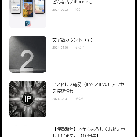
どんな古いiPhoneも…
iOS
2024.06.16
文字数カウント（γ）
その他
2024.04.06
IPアドレス確認（IPv4／IPv6）アクセ
ス接続情報
その他
2024.03.31
【謹賀新年】本年もよろしくお願い申
し上げます。【10周年】