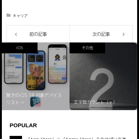
キャリア
前の記事
次の記事
iOS
その他
驚きのiOS 18 対象デバイス
リスト ̵…
文字数カウント（γ）
POPULAR