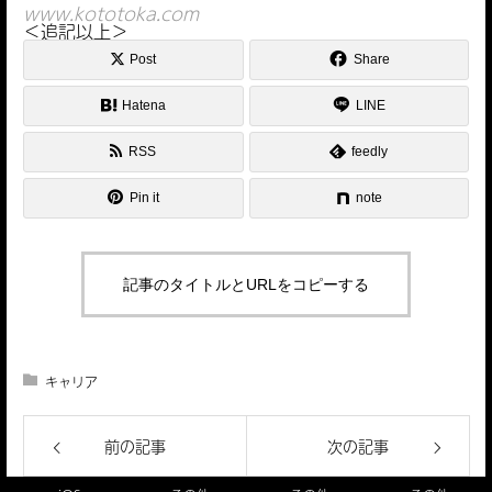
www.kototoka.com
＜追記以上＞
Post
Share
Hatena
LINE
RSS
feedly
Pin it
note
記事のタイトルとURLをコピーする
キャリア
前の記事
次の記事
【謹賀新
IPアドレス
年】本年も