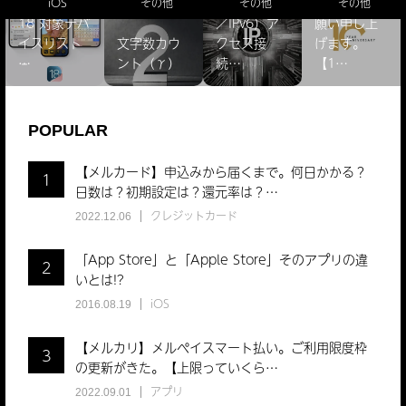
驚きのiOS
確認（IPv4
よろしくお
iOS
その他
その他
その他
18 対象デバ
／IPv6）ア
願い申し上
イスリスト
文字数カウ
クセス接
げます。
̵…
ント（γ）
続…
【1…
POPULAR
【メルカード】申込みから届くまで。何日かかる？
1
日数は？初期設定は？還元率は？…
クレジットカード
2022.12.06
「App Store」と「Apple Store」そのアプリの違
2
いとは!?
iOS
2016.08.19
【メルカリ】メルペイスマート払い。ご利用限度枠
3
の更新がきた。【上限っていくら…
アプリ
2022.09.01