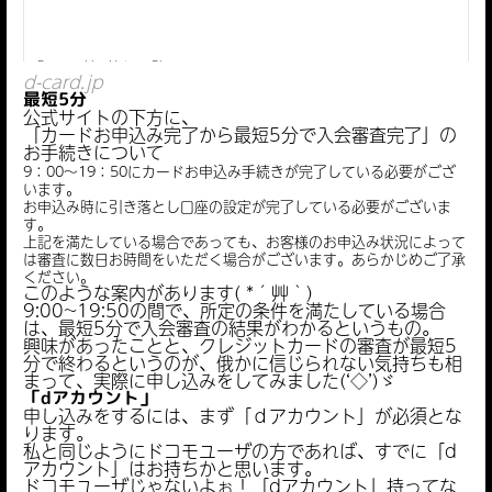
d-card.jp
最短5分
公式サイトの下方に、
「カードお申込み完了から最短5分で入会審査完了」の
お手続きについて
9：00～19：50にカードお申込み手続きが完了している必要がござ
います。
お申込み時に引き落とし口座の設定が完了している必要がございま
す。
上記を満たしている場合であっても、お客様のお申込み状況によって
は審査に数日お時間をいただく場合がございます。あらかじめご了承
ください。
このような案内があります( *´艸｀)
9:00~19:50の間で、所定の条件を満たしている場合
は、最短5分で入会審査の結果がわかるというもの。
興味があったことと、クレジットカードの審査が最短5
分で終わるというのが、俄かに信じられない気持ちも相
まって、実際に申し込みをしてみました(‘◇’)ゞ
「dアカウント」
申し込みをするには、まず「ｄアカウント」が必須とな
ります。
私と同じようにドコモユーザの方であれば、すでに「d
アカウント」はお持ちかと思います。
ドコモユーザじゃないよぉ！「dアカウント」持ってな