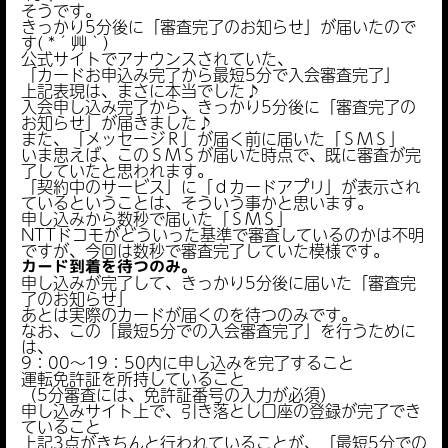
そうです。
きっかり5分後に「審査完了のお知らせ」が届いたので
す( *´艸｀)
公式サイトでアナウンスされていた、
「カードお申込み完了から最短5分で入会審査完了」
上記表現は、まさに本当でした♪
入会申し込み完了から、きっかり5分後に「審査完了の
お知らせ」が届きました♪
また、「メッセージＲ」が届く前に届いた「ＳＭＳ」
いま思えば、このＳＭＳが届いた時点で、既に審査が完
了していたと思われます。
「契約中のサービス」に「ｄカードアプリ」が表示され
ているということは、そういう事かと思います。
申し込みから数秒で届いた「ＳＭＳ」
NTTドコモがどういった基準で審査しているのかは不明
ですが、今回は数秒で審査完了していた模様です。
カード到着を待つのみ。
申し込みが完了して、きっかり5分後に届いた「審査完
了のお知らせ」
あとは実際のカードが届くのを待つのみです。
なお、この「最短5分での入会審査完了」を行うために
は、
9：00～19：50内に申し込みを完了すること
運転免許証を所持していること
（5分審査には、免許証番号の入力が必須）
申し込みサイト上で、引き落とし口座の登録が完了でき
ていること
上記3点がきちんと行われていることが、「最短5分での