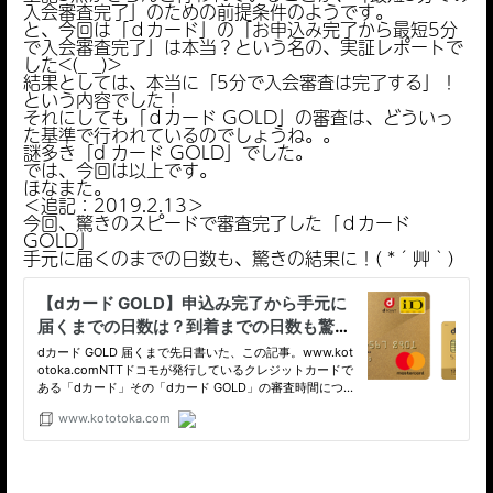
入会審査完了」のための前提条件のようです。
と、今回は「ｄカード」の「お申込み完了から最短5分
で入会審査完了」は本当？という名の、実証レポートで
した<(_ _)>
結果としては、本当に「5分で入会審査は完了する」！
という内容でした！
それにしても「ｄカード GOLD」の審査は、どういっ
た基準で行われているのでしょうね。。
謎多き「d カード GOLD」でした。
では、今回は以上です。
ほなまた。
＜追記：2019.2.13＞
今回、驚きのスピードで審査完了した「ｄカード
GOLD」
手元に届くのまでの日数も、驚きの結果に！( *´艸｀)