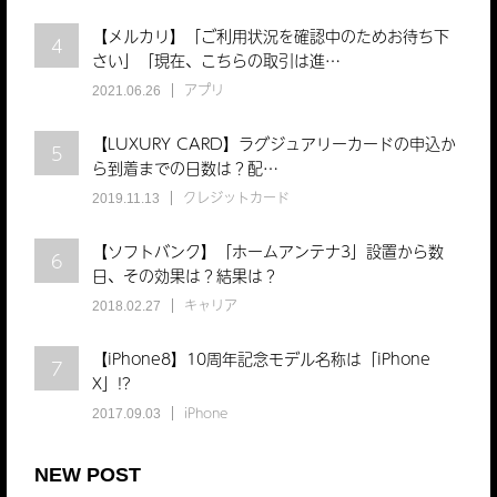
【メルカリ】「ご利用状況を確認中のためお待ち下
4
さい」「現在、こちらの取引は進…
アプリ
2021.06.26
【LUXURY CARD】ラグジュアリーカードの申込か
5
ら到着までの日数は？配…
クレジットカード
2019.11.13
【ソフトバンク】「ホームアンテナ3」設置から数
6
日、その効果は？結果は？
キャリア
2018.02.27
【iPhone8】10周年記念モデル名称は「iPhone
7
X」!?
iPhone
2017.09.03
NEW POST