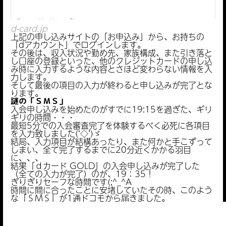
d-card.jp
上記の申し込みサイトの「お申込み」から、お持ちの
「dアカウント」でログインします。
その後は、収入状況や勤め先、家族構成、また引き落と
し口座の登録といった、他のクレジットカードの申し込
み時に入力するような内容とさほど変わらない情報を入
力します。
そして最後の項目の入力が終わると申し込みが完了とな
ります。
謎の「ＳＭＳ」
入会申し込みを始めたのがすでに19:15を過ぎた、ギリ
ギリの時間・・・
最短5分での入会審査完了を体験するべく必死に各項目
を入力致しました(‘◇’)ゞ
結局、入力項目が結構あったり、また何かと手こずって
しまい、全て完了するまでに20分近くかかる羽目
に、、、
結果「ｄカード GOLD」の入会申し込みが完了した
（全ての入力が完了）のが、19：35！
ぎりぎりセーフな時間です(;^_^A
時間に間に合ったことに安堵していたその時、このよう
な「ＳＭＳ」が1通ドコモから届きました。