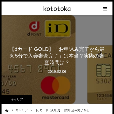
Appleの話
クレジットカードの話
【dカード GOLD】「お申込み完了から最
iPhoneの話
短5分で入会審査完了」は本当？実際の審
査時間は？
その他の話
2019.02.06
テーマリスト
キャリア
キャリア
【dカード GOLD】「お申込み完了から…
ーム