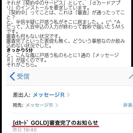
それが「契約中のサービス」として、「ｄカードアプ
リ」のインストールを要求しています。
「契約中」ってことは、これは「審査」が通ったってこ
と？
と、半信半疑に戸惑う私がそこに居ました。。(;^_^A
だって、入会申込の入力が終わって数秒で届いたＳＭＳ
です。
審査も何もない状況です。
審査完了といった表現も無く、どういう事態なのか飲み
込めない状況でした。
きっかり5分
と、こんな風に戸惑う私のもとに1通の「メッセージ
Ｒ」が届くのです。
それがこちら。