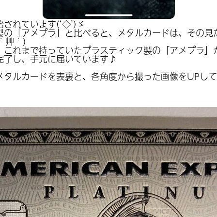
れています(‘◇’)ゞ
製の「アメプラ」と比べると、メタルカードは、その見
´艸｀)
、これまで持っていたプラスティック製の「アメプラ」
完了し、手元に届いています♪
メタルカードを表裏と、各角度から撮った画像をUPし
！