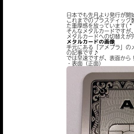
日本でも先月より発行が開始さ
これまでのプラスティック
た重厚感を放っています( *
そんなメタルカードですが
メタルカードへの切替えが
メタルカードの画像
手元にある「アメプラ」の
の記事です♪
では早速ですが、表面から
・表面（正面）