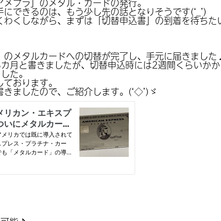
アメプラ」のメタル・カードの発行。
にできるのは、もう少し先の話となりそうです(‘_’)
わくしながら、まずは「切替申込書」の到着を待ちたいと
」のメタルカードへの切替が完了し、手元に届きました
3カ月と書きましたが、切替申込時には2週間くらいか
ました。
しております。
きましたので、ご紹介します。(‘◇’)ゞ