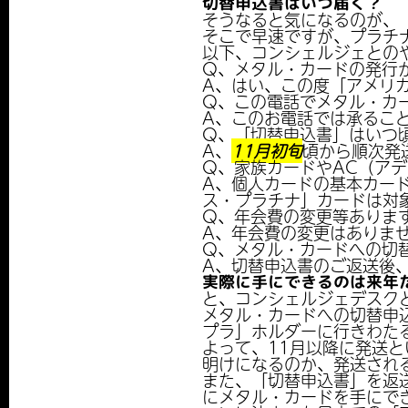
切替申込書はいつ届く？
そうなると気になるのが、「
そこで早速ですが、プラチ
以下、コンシェルジェとの
Q、メタル・カードの発行
A、はい、この度「アメリ
Q、この電話でメタル・カ
A、このお電話では承るこ
Q、「切替申込書」はいつ
A、
11月初旬
頃から順次発
Q、家族カードやAC（ア
A、個人カードの基本カー
ス・プラチナ」カードは対
Q、年会費の変更等ありま
A、年会費の変更はありま
Q、メタル・カードへの切
A、切替申込書のご返送後
実際に手にできるのは来年
と、コンシェルジェデスク
メタル・カードへの切替申
プラ」ホルダーに行きわた
よって、11月以降に発送と
明けになるのか、発送される
また、「切替申込書」を返
にメタル・カードを手にでき