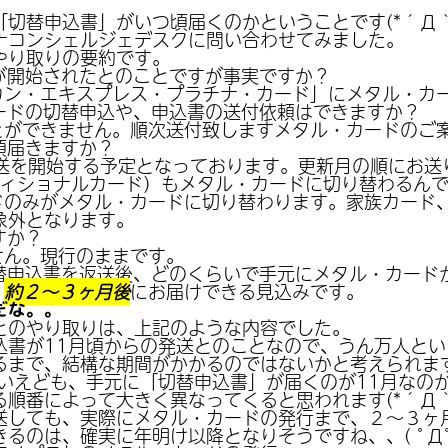
切替申込書」がいつ頃届くのかということです(*´Д｀
ナコンシェルジェデスクに問い合わせてみました。
やり取りの要約です。
が開始されたとのことですが事実ですか？
カン・エキスプレス・プラチナ・カード」にメタル・カ
ードの切替申込や、申込書の送付依頼はできますか？
とができません。順次送付致しますメタル・カードのご
頃届きますか？
送を開始する予定となっております。更新月の順にお送
ディショナルカード）もメタル・カードに切り替わるん
ドのみがメタル・カードに切り替わります。家族カード
象外となります。
すか？
せん。現行のままです。
替申込書を返送後、どのくらいで手元にメタル・カード
、
約２～３ヶ月後
にお届けできる見込みです。
だな。。
とのやり取りは、上記のような内容でした。
込書が11月頃からの発送とのことなので、うん万人と
るまで、結構な期間がかかるのではないかと考えられま
いえども、手元に「切替申込書」が届くのが11月なの
順番によって大きく異なってくると思われます(*´Д｀
送しても、実際にメタル・カードの発行まで、２～３ヶ
るのは、確実に年明け以降となりそうですね、、( ﾟДﾟ