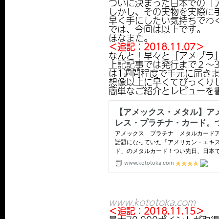
ついに決まった日本での「
しかし、その実物を実際に手
早く手にしたい気持ちでわく
では、今回は以上です。
ほなまた。
＜追記：2018.11.07＞
なんと！早々と「アメプラ
上記記事では発行まで２〜
は1週間程度で手元に届き
想像以上に早くてびっくり
簡単なご紹介とレビューを書
www.kototoka.com
＜追記：2018.11.15＞