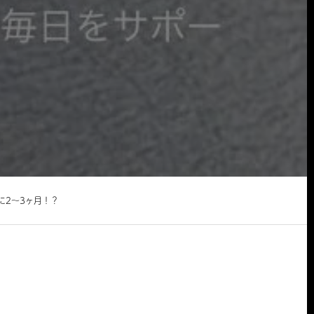
に2～3ヶ月！？