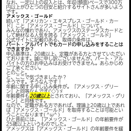
なお、一定以上の収入とは、年収(額面)ベースで300万
円以上がひとつの目安と紹介するサイトさんが多いよう
です。
アメックス・ゴールド
続いて「アメリカン・エキスプレス・ゴールド・カー
ド」こと「アメックス・ゴールド」について。
みんなの憧れであり、アメックスのステータスカードと
して絶材なる人気を誇る「アメックス・ゴールド」
公式サイトに記載のある、取得の条件は、
パート・アルバイトでもカードの申し込みをすることは
できますか？
申込基準は、20歳以上、定職がある方とさせていただい
ております。誠に申し訳ございませんが、パート・アル
バイトの方のお申込みはお受けできません。あらかじめ
ご了承ください。
とのこと。
と、ここで気づきましたか？
そうです。そうなんです！
年齢に関する申し込み条件が。「アメックス・グリー
ン」と同等なんです(‘◇’)ゞ
年齢要件も
20歳以上
とされており、「アメックス・グリ
ーン」と同様です。
なので、定職がある方であれば、理論上20歳以上であれ
ば「アメックス・ゴールド」を取得することは可能とい
うことになります( ^ω^ )
ひと昔前には、「アメックス・ゴールド」の年齢要件が
25歳以上というものでした。
アメックスは「アメックス・ゴールド」の年齢要件を緩