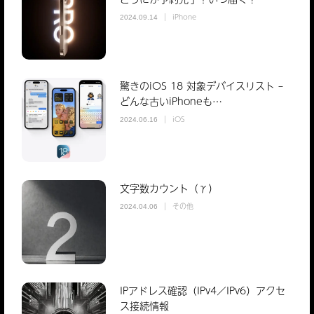
iPhone
2024.09.14
驚きのiOS 18 対象デバイスリスト –
どんな古いiPhoneも…
iOS
2024.06.16
文字数カウント（γ）
その他
2024.04.06
IPアドレス確認（IPv4／IPv6）アクセ
ス接続情報