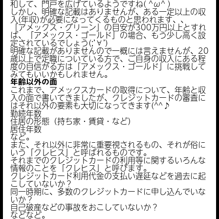
和して、門戸を広げているようですね( ^ω^ )
しかし、明確な記載はありませんが、ある一定以上の収
入(年収)が必要になってくるものと思われます、、
「アメックス・グリーン」の目安が300万円以上とすれ
ば、「アメックス・ゴールド」の場合、もう少し高く設
定されているでしょう(;’∀’)
明確な記載がありませんので一概には言えませんが、20
歳以上で定職についている方で、ご自身の収入にある程
度の自信がる方は「アメックス・ゴールド」に挑戦して
みてもいいかもしれません。
年齢以外の面
これまで、アメックスカードの取得について、年齢と収
入の面で書いてきましたが、クレジットカードの審査に
はそれ以外の要素も大切になってきます(^^♪
勤続年数
住居の形態（持ち家・賃貸・など）
居住年数
など。
また、それ以外に非常に重要視されるもの、それが俗に
いう「クレヒス」と呼ばれるものです。
それまでのクレジットカードの利用等に関するいろんな
情報のことを「クレヒス」と呼びます。
クレジットカード利用代金の支払い遅延などを過去に起
こしていないか？
同一時期に、多数のクレジットカードに申し込んでいな
いか？
自己破産などの事故をおこしていないか？
などなど。