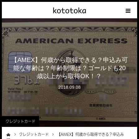
Appleの話
クレジットカードの話
【AMEX】何歳から取得できる？申込み可
iPhoneの話
能な年齢は？年齢制限は？ゴールドも20
歳以上から取得OK！？
その他の話
2018.09.08
テーマリスト
クレジットカード
クレジットカード
【AMEX】何歳から取得できる？申込み
ーム