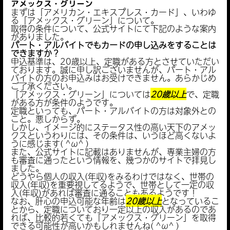
アメックス・グリーン
まずは「アメリカン・エキスプレス・カード」、いわゆ
る「アメックス・グリーン」について。
取得の条件について、公式サイトにて下記のような案内
がありました。
パート・アルバイトでもカードの申し込みをすることは
できますか？
申込基準は、20歳以上、定職がある方とさせていただい
ております。誠に申し訳ございませんが、パート・アル
バイトの方のお申込みはお受けできません。あらかじめ
ご了承ください。
「アメックス・グリーン」については
20歳以上
で、定職
がある方が条件のようです。
定職といっても、パート・アルバイトの方は対象外との
こと。悪しからず。
しかし、イメージ的にステータス性の高い天下のアメッ
クスというわりには、その条件は、いうほど高くないよ
うに感じます( ^ω^ )
また、公式サイトに記載はありませんが、専業主婦の方
も審査に通ったという情報を、幾つかのサイトで拝見し
ました。
どうやら個人の収入(年収)をみるわけではなく、世帯の
収入(年収)を重要視してるようで、世帯として一定の収
入(年収)があれば審査に通ることもあるようです！
なお、肝心の申込可能な年齢は
20歳以上
となっているこ
とから、定職についており一定以上の収入があるのであ
れば、比較的若くても「アメックス・グリーン」を取得
できる可能性が高いかもしれませんね( ^ω^ )