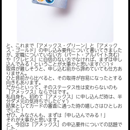
と、これまで「アメックス・グリーン」と「アメック
ス・ゴールド」の申し込み要件について書いてきました
が、定職についていない方（パート・アルバイト含む）
や「クレヒス」に自信のない方でなければ、まずは申し
込んでみる！ということが大事かと思います(‘◇’)ゞ
取得が難しそうと、申し込む前から諦めていても仕方あ
りません。
ひと昔前から比べると、その取得が容易になったとする
向きもあります。
だからといって、そのステータス性は変わらないのも
「アメックス」ならではです。
私自身も、初めて「アメックス」に申し込んだ時は、半
分ダメ元の気持ちでした(;’∀’)
結果としてカードの審査に通った時の嬉しさはひとしお
でした！
ぜひ、みなさんも、まずは「申し込んでみる！」
それが大事かと思います。
と、今回は「アメックス」の申込要件についての話題で
した。