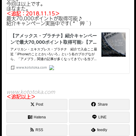
今回は以上です。
ほなまた。
＜追記：2018.11.15＞
最大70,000ポイントが取得可能♪
紹介キャンペーン実施中です( *´艸｀)
アメックス 取得 年齢
アメックス・グリーン
アメックス・ゴールド
年齢以外の面
www.kototoka.com
＜追記以上＞
申し込んでみる！
Post
Share
Hatena
LINE
RSS
feedly