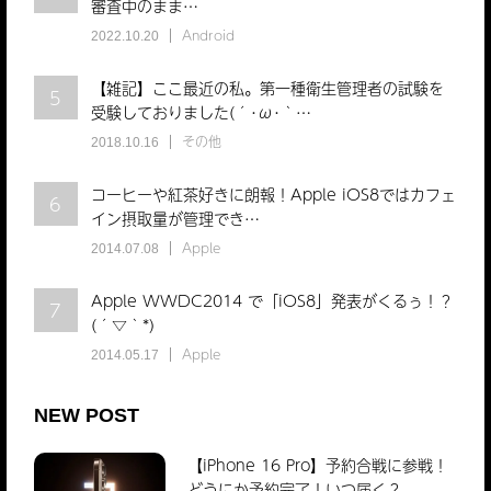
審査中のまま…
Android
2022.10.20
【雑記】ここ最近の私。第一種衛生管理者の試験を
5
受験しておりました(´･ω･｀…
その他
2018.10.16
コーヒーや紅茶好きに朗報！Apple iOS8ではカフェ
6
イン摂取量が管理でき…
Apple
2014.07.08
Apple WWDC2014 で「iOS8」発表がくるぅ！？
7
(´▽｀*)
Apple
2014.05.17
NEW POST
【iPhone 16 Pro】予約合戦に参戦！
どうにか予約完了！いつ届く？