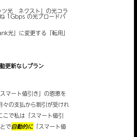
レッツ光 ネクスト」の光コラ
1Gbps の光ブロードバ
Bank光」に変更する「転用」
動更新なしプラン
「スマート値引き」の恩恵を
月々の支払から割引が受けれ
ここで私は「スマート値引
ことで
自動的に
「スマート値