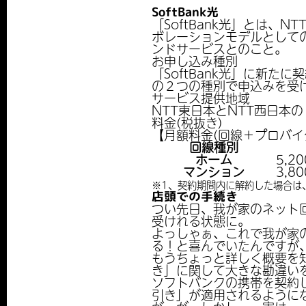
SoftBank光
「SoftBank光」とは
ボレーションモデルとしての
ンドサービスとのこと。
お申し込み種別
「SoftBank光」に新た
の２つの種別で申込みを受
サービス提供地域
NTT東日本とNTT西日本
料金(税抜き)
【月額料金(回線＋プロバイ
回線種別
ホーム
5,2
マンション
3,8
※1、契約期間内に解約した場合は、
店頭での手続き
つい先日、我が家のネット回
受けれる状態に。
よっしゃぁ、これで我が家
る！と喜んでいたんですが
もうちょっと詳しく概要を
き」に関して大きな勘違い
ソフトバンクの携帯を契約し
引き」が適用されるようにな