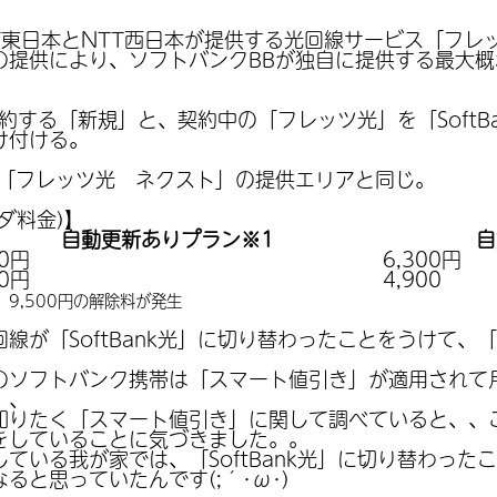
、NTT東日本とNTT西日本が提供する光回線サービス「フ
提供により、ソフトバンクBBが独自に提供する最大概ね 
に契約する「新規」と、契約中の「フレッツ光」を「Soft
け付ける。
の「フレッツ光 ネクスト」の提供エリアと同じ。
ダ料金)】
自動更新ありプラン※1
自
00円
6,300円
00円
4,900
9,500円の解除料が発生
線が「SoftBank光」に切り替わったことをうけて、
のソフトバンク携帯は「スマート値引き」が適用されて
、、
知りたく「スマート値引き」に関して調べていると、、
をしていることに気づきました。。
ている我が家では、「SoftBank光」に切り替わった
ると思っていたんです(;´･ω･)