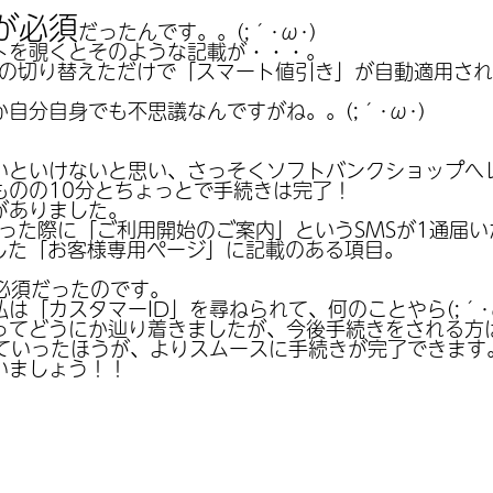
が必須
だったんです。。(;´･ω･)
トを覗くとそのような記載が・・・。
光」への切り替えただけで「スマート値引き」が自動適用さ
自分自身でも不思議なんですがね。。(;´･ω･)
いといけないと思い、さっそくソフトバンクショップへ
ものの10分とちょっとで手続きは完了！
がありました。
り替わった際に「ご利用開始のご案内」というSMSが1通届
ンした「お客様専用ページ」に記載のある項目。
必須だったのです。
は「カスタマーID」を尋ねられて、何のことやら(;´･ω
ってどうにか辿り着きましたが、今後手続きをされる方
っていったほうが、よりスムースに手続きが完了できます
いましょう！！