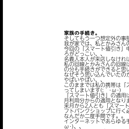
家族の手続き。
そしてもう一つ想定外の事
我が家では、私とかみさん
今回の「スマート値引き」
ろがどっこい、、
名義人本人が来店しなけれ
私の回線とかみさんの回線
の分も手続きができると思
なぜそう思い込んでいたのか
やばいやばい、、
このままでは私の携帯は「
ってしまいます(;´･ω･)
「スマート値引き」の適用
月利用分からの適用となり
来月から2人とも「スマー
フトバンクショップに行く
なんだか二度手間です。。
インターネットであらゆる手
ω･)、、