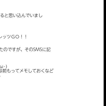
れると思い込んでいまし
レッツＧＯ！！
いたのですが、そのSMSに記
･)
は前もってメモしておくなど
。