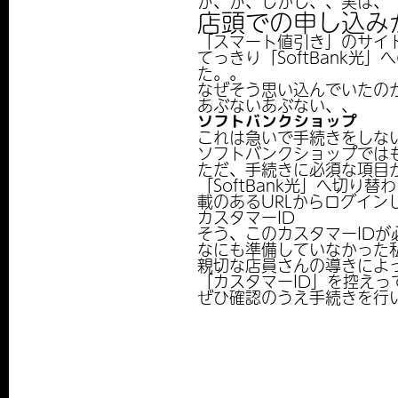
が、が、しかし、、実は、
店頭での申し込み
「スマート値引き」のサイ
てっきり「SoftBank
た。。
なぜそう思い込んでいたのか
あぶないあぶない、、
ソフトバンクショップ
これは急いで手続きをしな
ソフトバンクショップでは
ただ、手続きに必須な項目
「SoftBank光」へ切
載のあるURLからログイ
カスタマーID
そう、このカスタマーIDが
なにも準備していなかった私
親切な店員さんの導きによ
「カスタマーID」を控え
ぜひ確認のうえ手続きを行