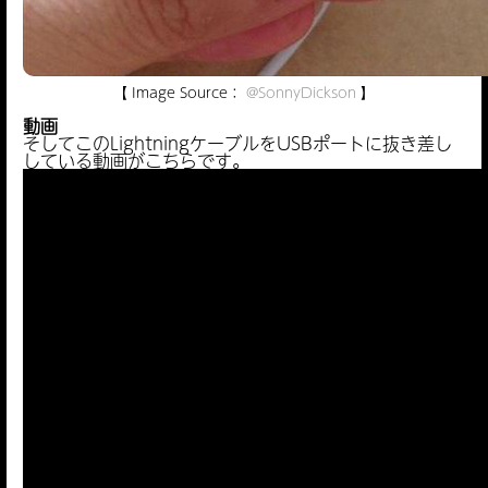
【 Image Source：
@SonnyDickson
】
動画
そしてこのLightningケーブルをUSBポートに抜き差し
している動画がこちらです。