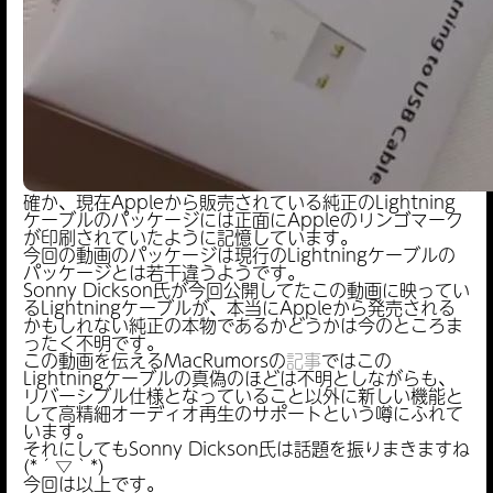
確か、現在Appleから販売されている純正のLightning
ケーブルのパッケージには正面にAppleのリンゴマーク
が印刷されていたように記憶しています。
今回の動画のパッケージは現行のLightningケーブルの
パッケージとは若干違うようです。
Sonny Dickson氏が今回公開してたこの動画に映ってい
るLightningケーブルが、本当にAppleから発売される
かもしれない純正の本物であるかどうかは今のところま
ったく不明です。
この動画を伝えるMacRumorsの
記事
ではこの
Lightningケーブルの真偽のほどは不明としながらも、
リバーシブル仕様となっていること以外に新しい機能と
して高精細オーディオ再生のサポートという噂にふれて
います。
それにしてもSonny Dickson氏は話題を振りまきますね
(*´▽｀*)
今回は以上です。