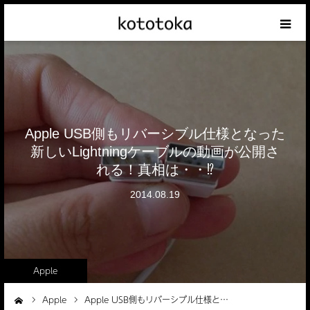
Appleの話
クレジットカードの話
Apple USB側もリバーシブル仕様となった
iPhoneの話
新しいLightningケーブルの動画が公開さ
れる！真相は・・⁉
その他の話
2014.08.19
テーマリスト
Apple
Apple
Apple USB側もリバーシブル仕様と…
ーム