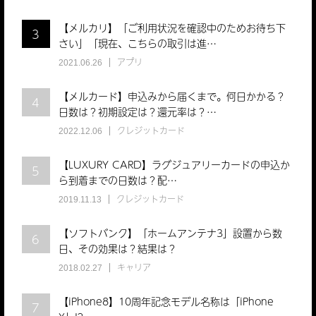
【メルカリ】「ご利用状況を確認中のためお待ち下
3
さい」「現在、こちらの取引は進…
アプリ
2021.06.26
【メルカード】申込みから届くまで。何日かかる？
4
日数は？初期設定は？還元率は？…
クレジットカード
2022.12.06
【LUXURY CARD】ラグジュアリーカードの申込か
5
ら到着までの日数は？配…
クレジットカード
2019.11.13
【ソフトバンク】「ホームアンテナ3」設置から数
6
日、その効果は？結果は？
キャリア
2018.02.27
【iPhone8】10周年記念モデル名称は「iPhone
7