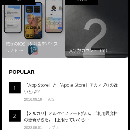
驚きのiOS 18 対象デバイス
リスト ̵…
文字数カウント（γ）
POPULAR
「App Store」と「Apple Store」そのアプリの違
1
いとは!?
iOS
2016.08.19
【メルカリ】メルペイスマート払い。ご利用限度枠
2
の更新がきた。【上限っていくら…
アプリ
2022.09.01