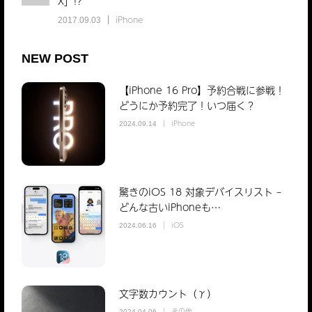
X」!?
iPhone
2017.09.03
NEW POST
【iPhone 16 Pro】予約合戦に参戦！
どうにか予約完了！いつ届く？
iPhone
2024.09.14
驚きのiOS 18 対象デバイスリスト –
どんな古いiPhoneも…
iOS
2024.06.16
文字数カウント（γ）
その他
2024.04.06