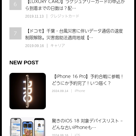
【LUXURY CARD】ラグジュアリーカードの申込か
6
ら到着までの日数は？配…
クレジットカード
2019.11.13
【ドコモ】千葉・台風災害に伴いデータ通信の速度
7
制限解除。災害救助法適用地域【…
キャリア
2019.09.16
NEW POST
【iPhone 16 Pro】予約合戦に参戦！
どうにか予約完了！いつ届く？
iPhone
2024.09.14
驚きのiOS 18 対象デバイスリスト –
どんな古いiPhoneも…
iOS
2024.06.16