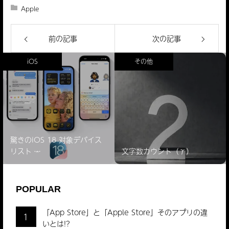
Apple
前の記事
次の記事
iOS
その他
驚きのiOS 18 対象デバイス
リスト ̵…
文字数カウント（γ）
POPULAR
「App Store」と「Apple Store」そのアプリの違
1
いとは!?