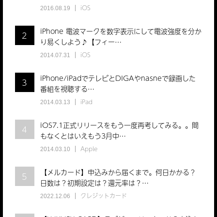
iOS
2016.08.19
iPhone 電波マークを数字表示にして電波強度を分か
2
り易くしよう♪【フィー…
iOS
2014.07.31
iPhone/iPadでテレビとDIGAやnasneで録画した
3
番組を視聴する…
iPad
2014.03.13
iOS7.1正式リリースをもう一度再考してみる。。間
4
もなくとはいえもう3月中…
Apple
2014.03.10
【メルカード】申込みから届くまで。何日かかる？
5
日数は？初期設定は？還元率は？…
クレジットカード
2022.12.06