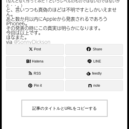
(なんとなく作ってみた！というレベルのものではないのではないか
と・・。)
と、言いつつも真偽のほどは不明ですとしかいえませ
ん。
あと数か月以内にAppleから発表されるであろう
iPhone6。
その発表の時にこの真実は明らかになります。
今回は以上です。
ほなまた。
via
@SonnyDickson
Post
Share
Hatena
LINE
RSS
feedly
Pin it
note
記事のタイトルとURLをコピーする