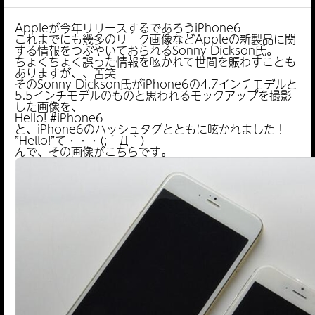
Appleが今年リリースするであろうiPhone6
これまでにも幾多のリーク画像などAppleの新製品に関
する情報をつぶやいておられるSonny Dickson氏。
ちょくちょく誤った情報を呟かれて世間を賑わすことも
ありますが、、苦笑
そのSonny Dickson氏がiPhone6の4.7インチモデルと
5.5インチモデルのものと思われるモックアップを撮影
した画像を、
Hello! #iPhone6
と、iPhone6のハッシュタグとともに呟かれました！
”Hello!”て・・・(;´Д｀)
んで、その画像がこちらです。