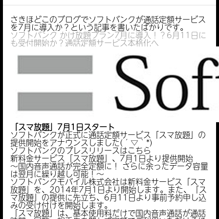
さきほどこのブログでソフトバンクが通話定額サービス
を7月に導入か？という記事を書いたばかりです。
ソフトバンク かけ放題プラン7月に導入！？6月11日に
も受付開始か？通話定額サービス本格化へ
「スマ放題」7月1日スタート
ソフトバンクが正式に通話定額サービス「スマ放題」の
提供開始をアナウンスしました(´▽｀*)
ソフトバンクのプレスリリースはこちら
新料金サービス「スマ放題」、7月1日より提供開始
～国内音声通話が完全定額に！ さらに余ったデータ容量
は翌月に繰り越し可能！～
ソフトバンクモバイル株式会社は新料金サービス「スマ
放題」を、2014年7月1日より開始します。また、「ス
マ放題」の提供に先立ち、6月11日より事前予約申し込
みの受け付けを開始します。
「スマ放題」は、基本使用料だけで国内音声通話が通話