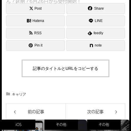
ん？延期？6月26日から受付開始！
Post
Share
Hatena
LINE
RSS
feedly
Pin it
note
記事のタイトルとURLをコピーする
キャリア
前の記事
次の記事
iOS
その他
その他