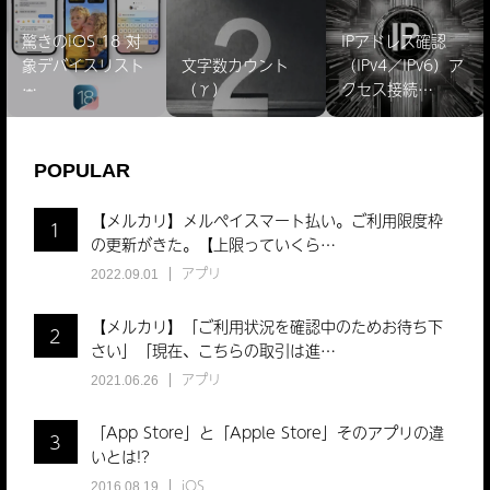
驚きのiOS 18 対
IPアドレス確認
象デバイスリスト
文字数カウント
（IPv4／IPv6）ア
̵…
（γ）
クセス接続…
POPULAR
【メルカリ】メルペイスマート払い。ご利用限度枠
1
の更新がきた。【上限っていくら…
アプリ
2022.09.01
【メルカリ】「ご利用状況を確認中のためお待ち下
2
さい」「現在、こちらの取引は進…
アプリ
2021.06.26
「App Store」と「Apple Store」そのアプリの違
3
いとは!?
iOS
2016.08.19