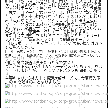
時間・回数・相手先を問わず定額でご利用いただけるほ
か、お客さまのデータ通信利用状況や用途にあわせて選
べるバリエーション豊かな「データ定額パック」を提供
します。「データ定額パック」は、各パックに設定され
たデータ量を使い切れなかった際、その分を次月に繰り
越すことができる「データくりこし」を利用すること
で、データ通信を無駄なく効率的に使うことが可能で
す。なお、家族でデータ通信量を分け合いたいというお
客さまには「家族データシェア」を提供します。
また「スマ放題」をよりお得にご利用いただけるサービ
スとして、「家族おトク割」「長期継続ボーナス」
「U25ボーナス」も提供します。スマ放題の概要は以下
をご覧ください。
[注]※「家族データシェア」「家族おトク割」は2014年8月1日より
提供します。「長期継続ボーナス」の提供時期は別途ご案内します。
プレスリリース：ソフトバンク
朝日新聞の報道は真実だったんですね！
今月からdocomoが「カケホーダイ＆パケあえる」をス
タートしましたが、すぐにソフトバンクも追随した形で
す。
主要キャリア3社の中で通話定額サービスは今夏導入予
定のauを残すのみとなりました。