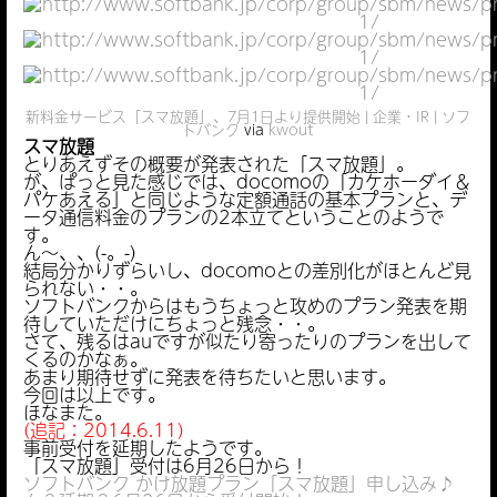
新料金サービス「スマ放題」、7月1日より提供開始 | 企業・IR | ソフ
トバンク
via
kwout
スマ放題
とりあえずその概要が発表された「スマ放題」。
が、ぱっと見た感じでは、docomoの「カケホーダイ＆
パケあえる」と同じような定額通話の基本プランと、デ
ータ通信料金のプランの2本立てということのようで
す。
ん～、、(-。-)
結局分かりずらいし、docomoとの差別化がほとんど見
られない・・。
ソフトバンクからはもうちょっと攻めのプラン発表を期
待していただけにちょっと残念・・。
さて、残るはauですが似たり寄ったりのプランを出して
くるのかなぁ。
あまり期待せずに発表を待ちたいと思います。
今回は以上です。
ほなまた。
(追記：2014.6.11)
事前受付を延期したようです。
「スマ放題」受付は6月26日から！
ソフトバンク かけ放題プラン「スマ放題」申し込み♪