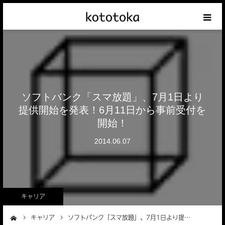
Appleの話
クレジットカードの話
ソフトバンク「スマ放題」、7月1日より
iPhoneの話
提供開始を発表！6月11日から事前受付を
開始！
その他の話
2014.06.07
テーマリスト
キャリア
キャリア
ソフトバンク「スマ放題」、7月1日より提…
ーム