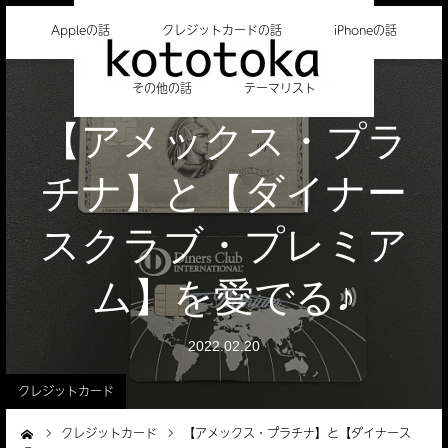
Appleの話
クレジットカードの話
iPhoneの話
その他の話
テーマリスト
【アメックス・プラ
チナ】と【ダイナー
スクラブ・プレミア
ム】を愛でる♪
2022.02.20
クレジットカード
クレジットカード
【アメックス・プラチナ】と【ダイナース
ーム