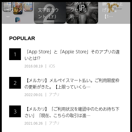
18 対象デバ
／IPv6）ア
願い申し上
イスリスト
文字数カウ
クセス接
げます。
̵…
ント（γ）
続…
【1…
POPULAR
「App Store」と「Apple Store」そのアプリの違
1
いとは!?
iOS
2016.08.19
【メルカリ】メルペイスマート払い。ご利用限度枠
2
の更新がきた。【上限っていくら…
アプリ
2022.09.01
【メルカリ】「ご利用状況を確認中のためお待ち下
3
さい」「現在、こちらの取引は進…
アプリ
2021.06.26