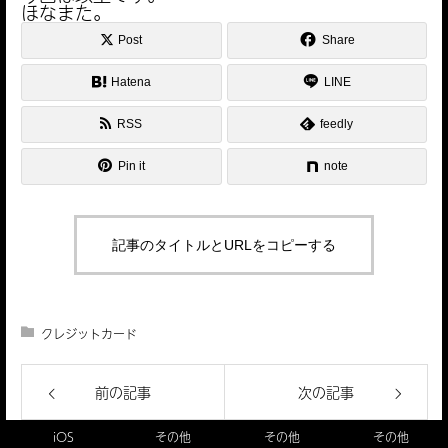
ほなまた。
Post
Share
Hatena
LINE
RSS
feedly
Pin it
note
記事のタイトルとURLをコピーする
クレジットカード
前の記事
次の記事
【謹賀新
IPアドレス
年】本年も
驚きのiOS
確認（IPv4
よろしくお
iOS
その他
その他
その他