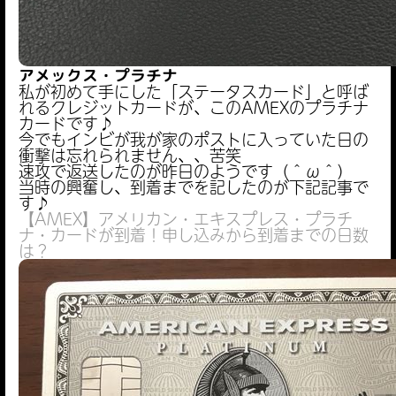
アメックス・プラチナ
私が初めて手にした「ステータスカード」と呼ば
れるクレジットカードが、このAMEXのプラチナ
カードです♪
今でもインビが我が家のポストに入っていた日の
衝撃は忘れられません、、苦笑
速攻で返送したのが昨日のようです（＾ω＾）
当時の興奮し、到着までを記したのが下記記事で
す♪
【AMEX】アメリカン・エキスプレス・プラチ
ナ・カードが到着！申し込みから到着までの日数
は？