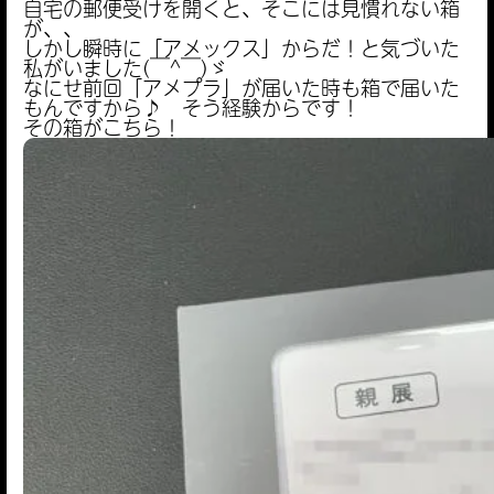
自宅の郵便受けを開くと、そこには見慣れない箱
が、、
しかし瞬時に「アメックス」からだ！と気づいた
私がいました(￣^￣)ゞ
なにせ前回「アメプラ」が届いた時も箱で届いた
もんですから♪ そう経験からです！
その箱がこちら！