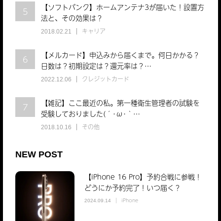
【ソフトバンク】ホームアンテナ3が届いた！設置方
5
法と、その効果は？
キャリア
2018.02.21
【メルカード】申込みから届くまで。何日かかる？
6
日数は？初期設定は？還元率は？…
クレジットカード
2022.12.06
【雑記】ここ最近の私。第一種衛生管理者の試験を
7
受験しておりました(´･ω･｀…
その他
2018.10.16
NEW POST
【iPhone 16 Pro】予約合戦に参戦！
どうにか予約完了！いつ届く？
iPhone
2024.09.14