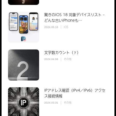
驚きのiOS 18 対象デバイスリスト –
どんな古いiPhoneも…
iOS
2024.06.16
文字数カウント（γ）
その他
2024.04.06
IPアドレス確認（IPv4／IPv6）アクセ
ス接続情報
その他
2024.03.31