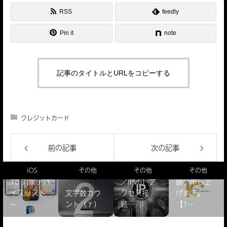
RSS
feedly
Pin it
note
記事のタイトルとURLをコピーする
クレジットカード
前の記事
次の記事
【謹賀新
IPアドレス
年】本年も
驚きのiOS
確認（IPv4
よろしくお
iOS
その他
その他
その他
18 対象デバ
／IPv6）ア
願い申し上
イスリスト
文字数カウ
クセス接
げます。
̵…
ント（γ）
続…
【1…