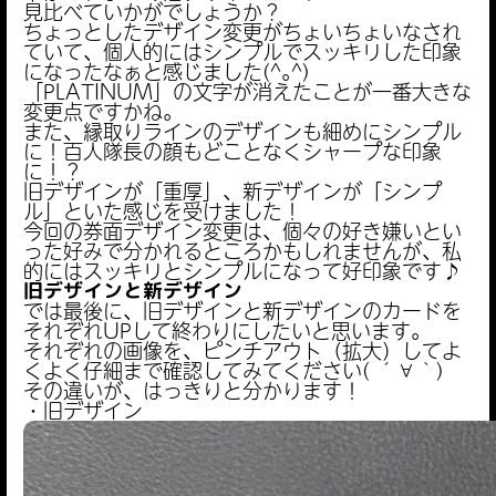
見比べていかがでしょうか？
ちょっとしたデザイン変更がちょいちょいなされ
ていて、個人的にはシンプルでスッキリした印象
になったなぁと感じました(^｡^)
「PLATINUM」の文字が消えたことが一番大きな
変更点ですかね。
また、縁取りラインのデザインも細めにシンプル
に！百人隊長の顔もどことなくシャープな印象
に！？
旧デザインが「重厚」、新デザインが「シンプ
ル」といた感じを受けました！
今回の券面デザイン変更は、個々の好き嫌いとい
った好みで分かれるところかもしれませんが、私
的にはスッキリとシンプルになって好印象です♪
旧デザインと新デザイン
では最後に、旧デザインと新デザインのカードを
それぞれUPして終わりにしたいと思います。
それぞれの画像を、ピンチアウト（拡大）してよ
くよく仔細まで確認してみてください( ´∀｀)
その違いが、はっきりと分かります！
・旧デザイン