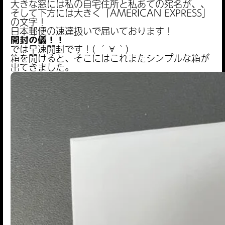
大きな窓には私の自宅住所と私あての宛名が、、
そして下方には大きく「AMERICAN EXPRESS」
の文字！
日本郵便の速達扱いで届いております！
開封の儀！！
では早速開封です！( ´∀｀)
箱を開けると、そこにはこれまたシンプルな箱が
出てきました。