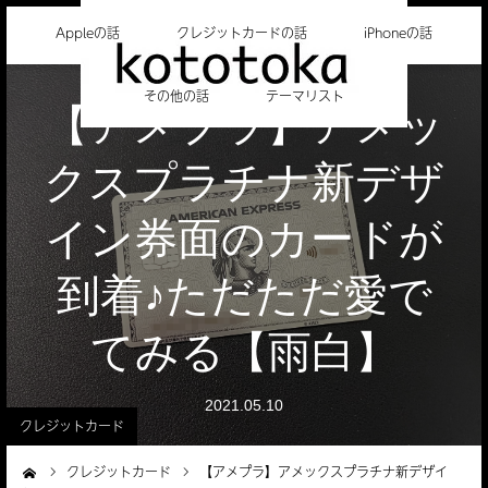
Appleの話
クレジットカードの話
iPhoneの話
その他の話
テーマリスト
【アメプラ】アメッ
クスプラチナ新デザ
イン券面のカードが
到着♪ただただ愛で
てみる【雨白】
2021.05.10
クレジットカード
クレジットカード
【アメプラ】アメックスプラチナ新デザイ
ーム