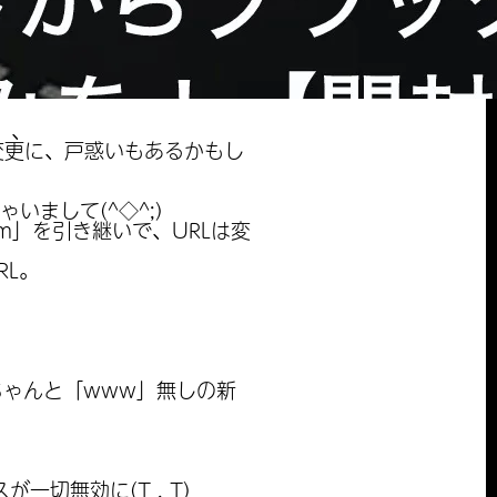
、、
変更に、戸惑いもあるかもし
いまして(^◇^;)
om」を引き継いで、URLは変
RL。
ちゃんと「www」無しの新
切無効に(T . T)