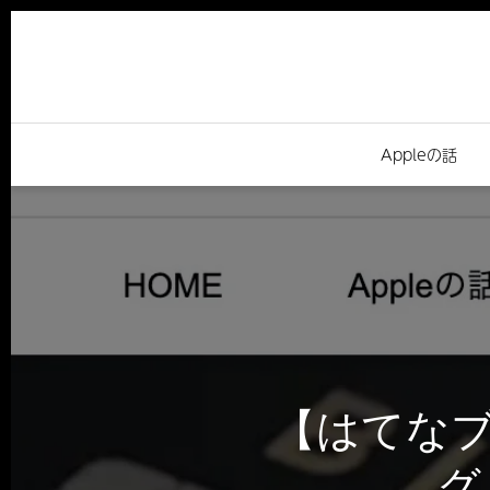
Appleの話
【はてなブ
グ