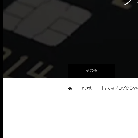
その他
その他
【はてなブログからWo
ホーム