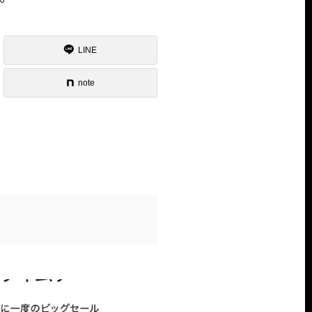
LINE
note