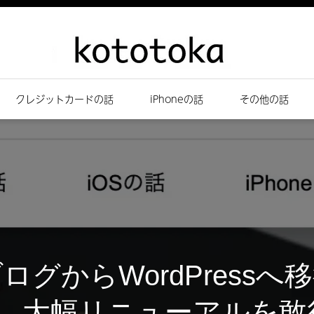
クレジットカードの話
iPhoneの話
その他の話
ログからWordPressへ
、大幅リニューアルを敢