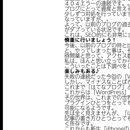
４０４エラーの連続です。
ブログにとって資産と言え
少しずつ対処を行っていま
なっていますが、、
よって、以前のブログの過去
がダブっている状況です。
これは、SEO的にも非常に
慎重に行いましょう！
今後、以前のブログの時と
と、やってしまった事は、
時間薬と思って、アクセス数
私は、ほんと思い立ってから
こういったことは下調べを
楽しみもある♪
失敗の連続だった今回の「Wo
しかし、マイナスなことば
これまで「はてなブログ」
これからは「WordPre
その世界は、これまでの世
プラグインひとつをとって
可能になるようです。
先は全く見えませんが、「
記事の書き方ひとつとって
く所存です。
これからも新生「iPhon