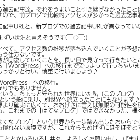
。。
る過去記事達。それをうまいこと引き継げなかったこと
すので、前ブログで比較的アクセスが多かった過去記事
記事URLと、新ブログでの過去記事URLが異なってい
まずい状況と言えそうです(￣◇￣;)
比べて、アクセス数の推移が落ち込んでいくことが予想
もう仕方ないです。
が回復していくことを、長い目で見守って行きたいところ
「WordPress」への移行まで突っ走って行っちゃい
しっかりと行い、慎重に行いましょう♪
rdPress」への移行。
かりでもありません。
という、ちょっと守られた世界にいた私（このブログ）
ss」という船に乗り、別世界へ旅立ったことにもなります♪
界より確実に広くて、おおげさに言えば無限の可能性を
も、これまでの「はてなブログ」ではできなかった、様
はてなブログ」という世界から一歩踏み出したおいらでし
も慣れない環境ですが、これからもめげずにほそぼそと
eのこととかいろいろ」共々、よろしくお願い申し上げま