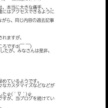
は、本当に大きな痛手、、、
達にはアクセスできるように
ながら、同じ内容の過去記事
されますが、
ですd(￣ ￣)
ましたが、みなさんは是非、
秘めているようです。
々なカスタマイズなどなどが
たψ(｀∇´)ψ
ですが、当ブログを続けてい
す。