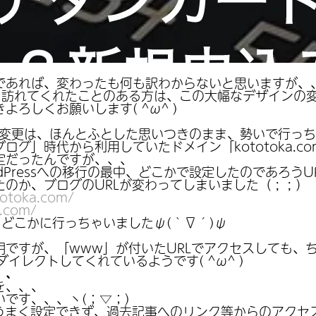
であれば、変わったも何も訳わからないと思いますが、
を訪れてくれたことのある方は、この大幅なデザインの
ろしくお願いします( ^ω^ )
への変更は、ほんとふとした思いつきのまま、勢いで行っちゃ
グ」時代から利用していたドメイン「kototoka.c
定だったんですが、、、
Pressへの移行の最中、どこかで設定したのであろうU
のか、ブログのURLが変わってしまいました（ ; ; ）
totoka.com/
a.com/
どこかに行っちゃいましたψ(｀∇´)ψ
明ですが、「www」が付いたURLでアクセスしても、
イレクトしてくれているようです( ^ω^ )
、、
を、、、
です、、、ヽ(；▽；)
うまく設定できず、過去記事へのリンク等からのアクセスが一