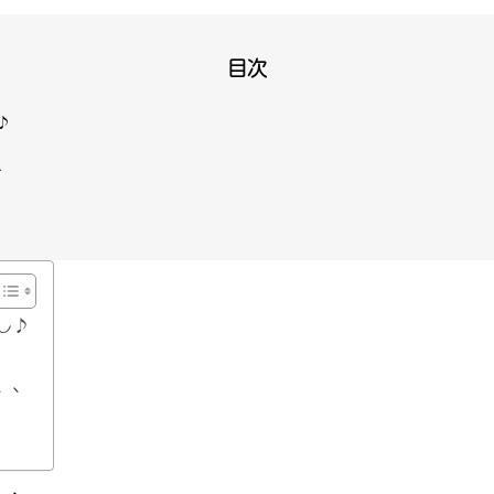
目次
♪
、
し♪
、、