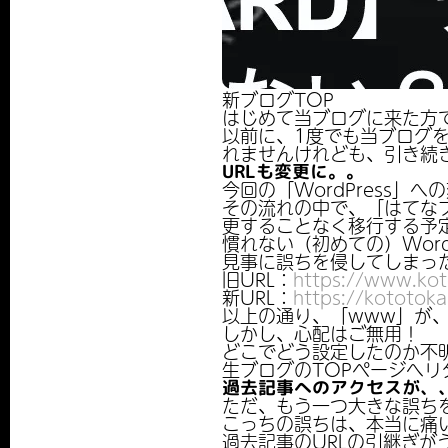
新ブログTOP
はじめて当ブログに来た方
以前に、1度でも当ブログ
れませんけれども、引き続きよ
URLも変更に。。
今回の「WordPress」
その流れの中で、「はてなブロ
更することなく移行する予
慣れない（初めての）Word
見事に誤ちを侵してしまった
旧URL：
https://www.ko
新URL：
https://kototok
以上の通り、「www」が、
しかし、心配はご無用！
どこでどう設定したのか不
生ブログのTOPページへリダ
過去記事へのアクセスが、
ただ、もう一つ大きな誤ち
こっちの誤ちは、本当に痛い
過去記事のURLの引継ぎが