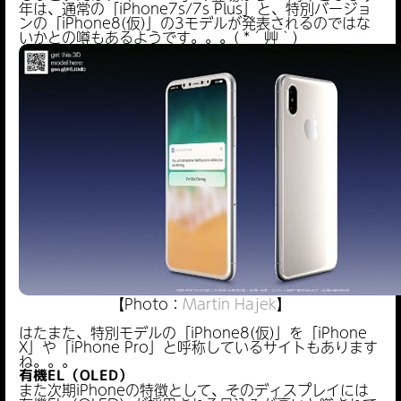
年は、通常の「iPhone7s/7s Plus」と、特別バージョ
ンの「iPhone8(仮)」の3モデルが発表されるのではな
いかとの噂もあるようです。。。( *´艸｀)
【Photo：
Martin Hajek
】
はたまた、特別モデルの「iPhone8(仮)」を「iPhone
X」や「iPhone Pro」と呼称しているサイトもあります
ね。。。
有機EL（OLED）
また次期iPhoneの特徴として、そのディスプレイには