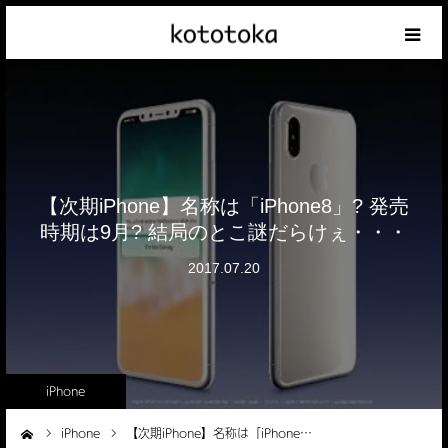
Appleの話
クレジットカードの話
iPhoneの話
【次期iPhone】名称は「iPhone8」? 発売
時期は9月? 結局のとこ謎だらけぇ・・・
その他の話
2017.07.20
テーマリスト
iPhone
iPhone
【次期iPhone】名称は「iPhone…
ーム