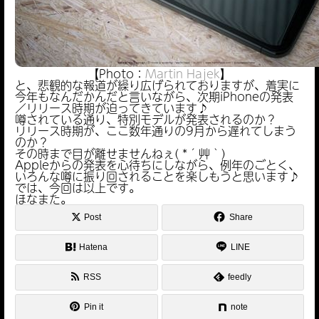
【Photo：
Martin Hajek
】
と、悲観的な報道が繰り広げられておりますが、着実に
今年もなんだかんだと言いながら、次期iPhoneの発表
／リリース時期が迫ってきています♪
噂されている通り、特別モデルが発表されるのか？
リリース時期が、ここ数年通りの9月から遅れてしまう
のか？
その時まで目が離せませんねぇ( *´艸｀)
Appleからの発表を心待ちにしながら、例年のごとく、
いろんな噂に振り回されることを楽しもうと思います♪
では、今回は以上です。
ほなまた。
Post
Share
Hatena
LINE
RSS
feedly
Pin it
note