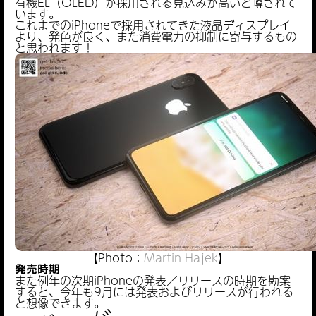
有機EL（OLED）が採用される見込みが高いと噂されて
います。
これまでのiPhoneで採用されてきた液晶ディスプレイ
より、発色が良く、また消費電力の抑制に寄与するもの
と思われます！
【Photo：
Martin Hajek
】
発売時期
また例年の次期iPhoneの発表／リリースの時期を勘案
すると、今年も9月には発表およびリリースが行われる
と想像できます。