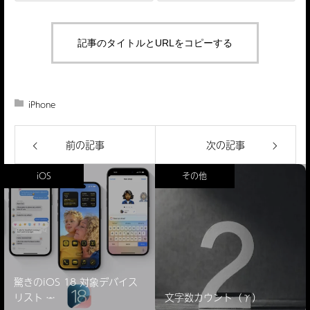
記事のタイトルとURLをコピーする
iPhone
前の記事
次の記事
iOS
その他
iPhone8(仮)
有機EL（OLED）
発売時期
驚きのiOS 18 対象デバイス
リスト ̵…
文字数カウント（γ）