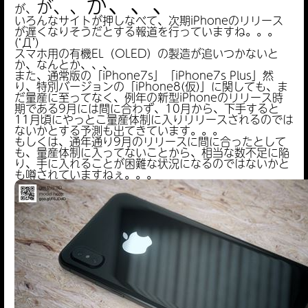
が、、、
が、、
が、
いろんなサイトが押しなべて、次期iPhoneのリリース
が遅くなりそうだとする報道を行っていますね。。。
(‘Д’)
スマホ用の有機EL（OLED）の製造が追いつかないと
か、なんとか、、、
また、通常版の「iPhone7s」「iPhone7s Plus」然
り、特別バージョンの「iPhone8(仮)」に関しても、ま
だ量産に至ってなく、例年の新型iPhoneのリリース時
期である9月には間に合わず、10月から、下手すると
11月頃にやっとこ量産体制に入りリリースされるのでは
ないかとする予測も出てきています。。。
もしくは、通年通り9月のリリースに間に合ったとして
も、量産体制に入ってないことから、相当な数不足に陥
り、手に入れることが困難な状況になるのではないかと
も噂されていますねぇ。。。