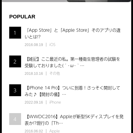
POPULAR
「App Store」と「Apple Store」そのアプリの違
1
いとは!?
iOS
2016.08.19
【雑記】ここ最近の私。第一種衛生管理者の試験を
2
受験しておりました(´･ω･｀…
その他
2018.10.16
【iPhone 14 Pro】ついに到着！さっそく開封して
3
みた♪【開封の儀】…
iPhone
2022.09.16
【WWDC2016】Appleが新型5Kディスプレイを発
4
表か!?現行の「Th…
Apple
2016.06.02