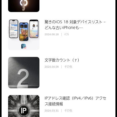
驚きのiOS 18 対象デバイスリスト –
どんな古いiPhoneも…
iOS
2024.06.16
文字数カウント（γ）
その他
2024.04.06
IPアドレス確認（IPv4／IPv6）アクセ
ス接続情報
その他
2024.03.31