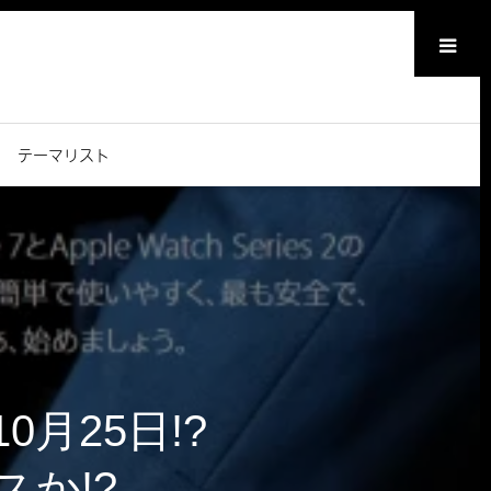
メニュー
テーマリスト
0月25日!?
スか!?