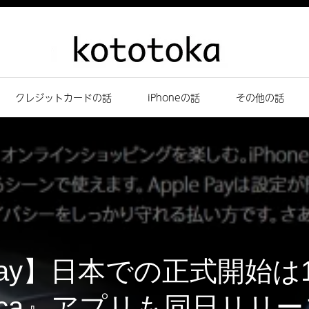
クレジットカードの話
iPhoneの話
その他の話
 Pay】日本での正式開始は1
ica』アプリも同日リリー