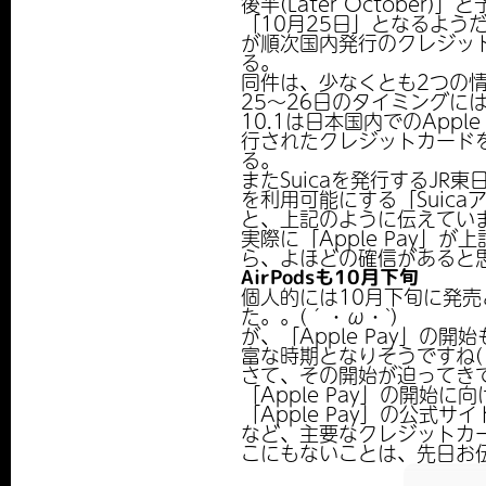
後半(Later Octobe
「10月25日」となるよう
が順次国内発行のクレジッ
る。
同件は、少なくとも2つの
25～26日のタイミングに
10.1は日本国内でのAp
行されたクレジットカードを
る。
またSuicaを発行するJR
を利用可能にする「Suic
と、上記のように伝えてい
実際に「Apple Pay
ら、よほどの確信があると思
AirPodsも10月下旬
個人的には10月下旬に発売
た。。(´・ω・`)
が、「Apple Pay」の
富な時期となりそうですね(
さて、その開始が迫ってきてい
「Apple Pay」の開
「Apple Pay」の公式
など、主要なクレジットカ
こにもないことは、先日お伝