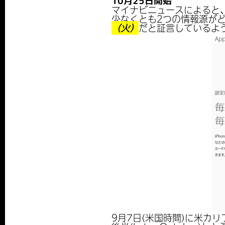
10月25日開始
マイナビニュースによると
少なくとも2つの情報源がどち
（火）
だと証言しているよ
9月7日(米国時間)に米カ