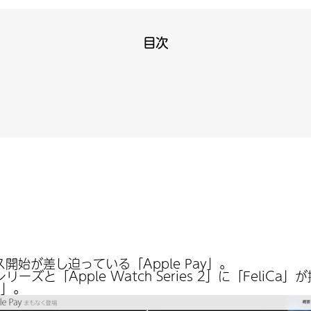
目次
始が差し迫っている「Apple Pay」。
リーズと「Apple Watch Series 2」に「Feli
a」。