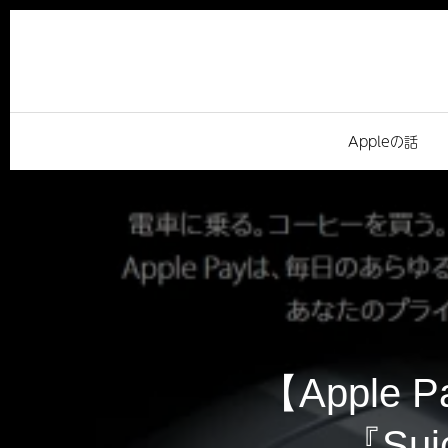
Appleの話
【Apple
『Su