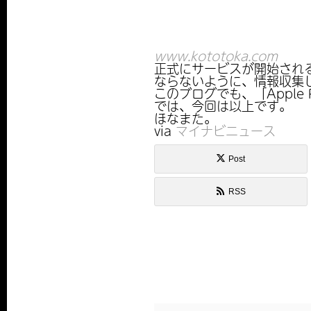
www.kototoka.com
正式にサービスが開始され
ならないように、情報収集
このブログでも、「Appl
では、今回は以上です。
ほなまた。
via
マイナビニュース
Post
RSS