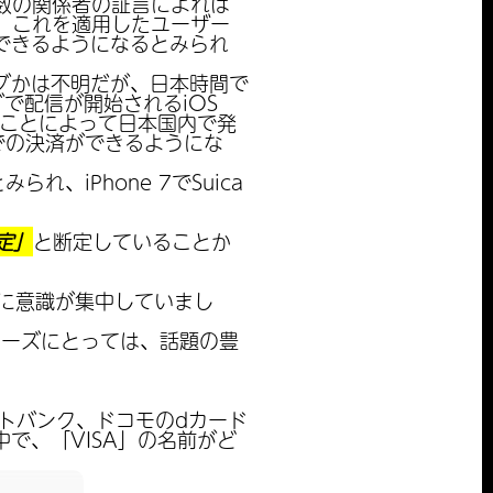
が、複数の関係者の証言によれば
れ、これを適用したユーザー
できるようになるとみられ
グかは不明だが、日本時間で
で配信が開始されるiOS
することによって日本国内で発
舗での決済ができるようにな
、iPhone 7でSuica
定」
と断定していることか
りに意識が集中していまし
シリーズにとっては、話題の豊
ソフトバンク、ドコモのdカード
で、「VISA」の名前がど