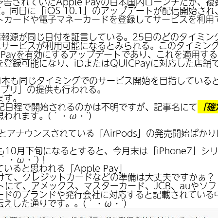
r)」と予告されていたApple Payの日本国内ローンチだ
だ。同日に「iOS 10.1」のアップデートが配信開始さ
トカードや電子マネーカードを登録してサービスを利用
情報源が同じ日付を証言している。25日のどのタイミン
はサービスが利用可能になるとみられる。このタイミング
ple Payを有効にするアップデートであり、これを適用
登録可能になり、iDまたはQUICPayに対応した店
東日本も同じタイミングでのサービス開始を目指しているとみられ
aアプリ」の提供も行われる。
ます。
」が上記日程で開始されるのかは不明ですが、記事名にて
「確
われます。(´・ω・`)
とアナウンスされている「AirPods」の発売開始ばか
開始も10月下旬になるとすると、今月末は「iPhone7」
´・ω・`)！
ると思われる「Apple Pay」
始に向けて、クレジットカードなどの準備は大丈夫ですかぁ？
サイトにて、アメックス、マスターカード、JCB、auや
ードのブランドや発行会社に対応すると記載されている中
えした通りです。。(´・ω・`)