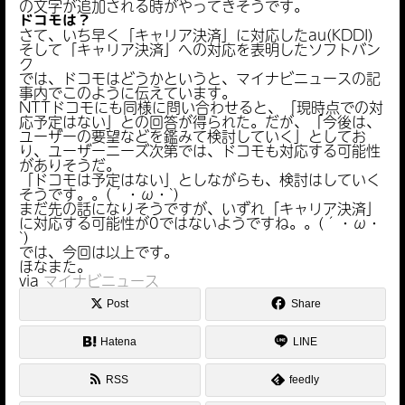
の文字が追加される時がやってきそうです。
ドコモは？
さて、いち早く「キャリア決済」に対応したau(KDDI)
そして「キャリア決済」への対応を表明したソフトバン
ク
では、ドコモはどうかというと、マイナビニュースの記
事内でこのように伝えています。
NTTドコモにも同様に問い合わせると、「現時点での対
応予定はない」との回答が得られた。だが、「今後は、
ユーザーの要望などを鑑みて検討していく」としてお
り、ユーザーニーズ次第では、ドコモも対応する可能性
がありそうだ。
「ドコモは予定はない」としながらも、検討はしていく
そうです。。(´・ω・`)
まだ先の話になりそうですが、いずれ「キャリア決済」
に対応する可能性が0ではないようですね。。(´・ω・
`)
では、今回は以上です。
ほなまた。
via
マイナビニュース
Post
Share
Hatena
LINE
RSS
feedly