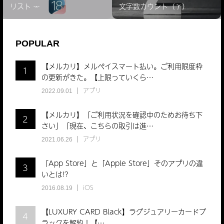
リスト ̵…
文字数カウント（γ）
POPULAR
【メルカリ】メルペイスマート払い。ご利用限度枠
1
の更新がきた。【上限っていくら…
アプリ
2022.09.01
【メルカリ】「ご利用状況を確認中のためお待ち下
2
さい」「現在、こちらの取引は進…
アプリ
2021.06.26
「App Store」と「Apple Store」そのアプリの違
3
いとは!?
iOS
2016.08.19
【LUXURY CARD Black】ラグジュアリーカードブ
4
ラックを解約！【…