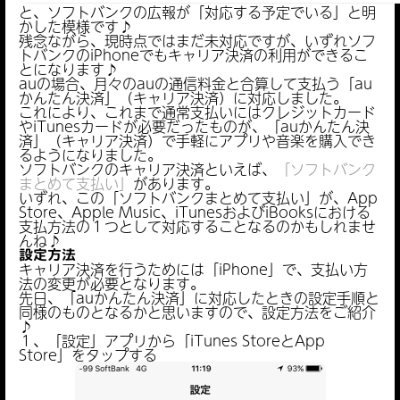
と、ソフトバンクの広報が「対応する予定でいる」と明
かした模様です♪
残念ながら、現時点ではまだ未対応ですが、いずれソフ
トバンクのiPhoneでもキャリア決済の利用ができるこ
とになります♪
auの場合、月々のauの通信料金と合算して支払う「au
かんたん決済」（キャリア決済）に対応しました。
これにより、これまで通常支払いにはクレジットカード
やiTunesカードが必要だったものが、「auかんたん決
済」（キャリア決済）で手軽にアプリや音楽を購入でき
るようになりました。
ソフトバンクのキャリア決済といえば、
「ソフトバンク
まとめて支払い」
があります。
いずれ、この「ソフトバンクまとめて支払い」が、App
Store、Apple Music、iTunesおよびiBooksにおける
支払方法の１つとして対応することなるのかもしれませ
んね♪
設定方法
キャリア決済を行うためには「iPhone」で、支払い方
法の変更が必要となります。
先日、「auかんたん決済」に対応したときの設定手順と
同様のものとなるかと思いますので、設定方法をご紹介
♪
１、「設定」アプリから「iTunes StoreとApp
Store」をタップする