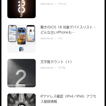
iPhone
2024.09.14
驚きのiOS 18 対象デバイスリスト –
どんな古いiPhoneも…
iOS
2024.06.16
文字数カウント（γ）
その他
2024.04.06
IPアドレス確認（IPv4／IPv6）アクセ
ス接続情報