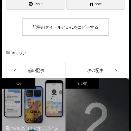
Pin it
note
記事のタイトルとURLをコピーする
キャリア
前の記事
次の記事
iOS
その他
驚きのiOS 18 対象デバイス