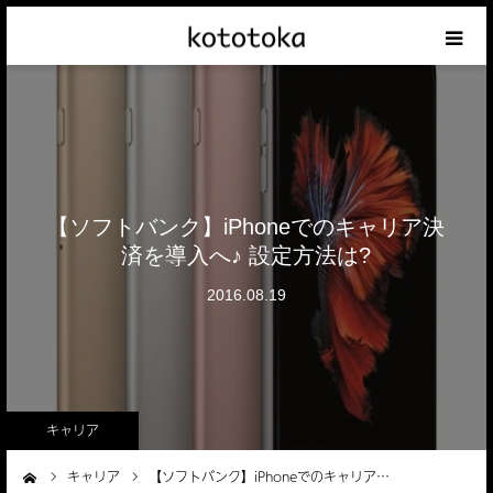
Appleの話
クレジットカードの話
iPhoneの話
【ソフトバンク】iPhoneでのキャリア決
済を導入へ♪ 設定方法は?
その他の話
2016.08.19
テーマリスト
キャリア
キャリア
【ソフトバンク】iPhoneでのキャリア…
ーム