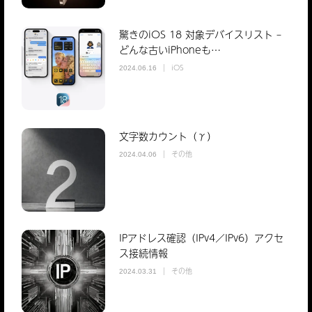
驚きのiOS 18 対象デバイスリスト –
どんな古いiPhoneも…
iOS
2024.06.16
文字数カウント（γ）
その他
2024.04.06
IPアドレス確認（IPv4／IPv6）アクセ
ス接続情報
その他
2024.03.31