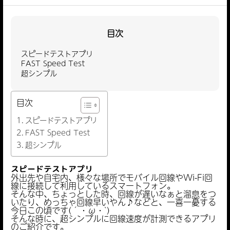
目次
スピードテストアプリ
FAST Speed Test
超シンプル
目次
スピードテストアプリ
FAST Speed Test
超シンプル
スピードテストアプリ
外出先や自宅内、様々な場所でモバイル回線やWi-Fi回
線に接続して利用しているスマートフォン。
そんな中、ちょっとした時、回線が遅いなぁと溜息をつ
いたり、めっちゃ回線早いやん♪などと、一喜一憂する
今日この頃です(´・ω・`)
そんな時に、超シンプルに回線速度が計測できるアプリ
のご紹介です。