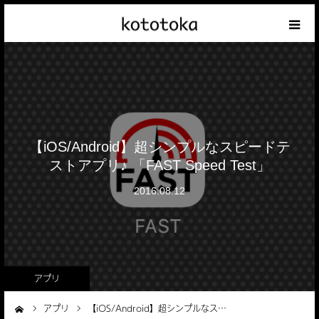
Appleの話
クレジットカードの話
iPhoneの話
【iOS/Android】超シンプルなスピードテ
ストアプリ♪ 「FAST Speed Test」
その他の話
2016.08.12
テーマリスト
アプリ
アプリ
【iOS/Android】超シンプルなス…
ーム