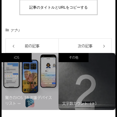
記事のタイトルとURLをコピーする
アプリ
前の記事
次の記事
iOS
その他
驚きのiOS 18 対象デバイス
リスト ̵…
文字数カウント（γ）