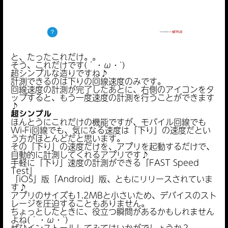
と、たったこれだけ。。
そう、これだけです(´・ω・`)
超シンプルな造りですね♪
計測できるのは下りの回線速度のみです。
回線速度の計測が完了したあとに、右側のアイコンをタ
ップすると、もう一度速度の計測を行うことができます
♪
超シンプル
ほんとうにこれだけの機能ですが、モバイル回線でも
Wi-Fi回線でも、気になる速度は「下り」の速度だとい
う方がほとんどだと思います。
その「下り」の速度だけを、アプリを起動するだけで、
自動的に計測してくれるアプリです♪
手軽に「下り」速度の計測ができる「FAST Speed
Test」
「iOS」版「Android」版、ともにリリースされていま
す♪
アプリのサイズも1.2MBと小さいため、デバイスのスト
レージを圧迫することもありません。
ちょっとしたときに、役立つ瞬間があるかもしれません
よね(´・ω・`)
ぜひインストールしてみてはいかがでしょうか？