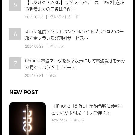
【LUXURY CARD】ラグジュアリーカードの申込か
5
ら到着までの日数は？配…
クレジットカード
2019.11.13
えっ？延長？ソフトバンク ホワイトプランなどの一
6
部料金プラン及び割引サービス…
キャリア
2014.08.29
iPhone 電波マークを数字表示にして電波強度を分か
7
り易くしよう♪【フィー…
iOS
2014.07.31
NEW POST
【iPhone 16 Pro】予約合戦に参戦！
どうにか予約完了！いつ届く？
iPhone
2024.09.14