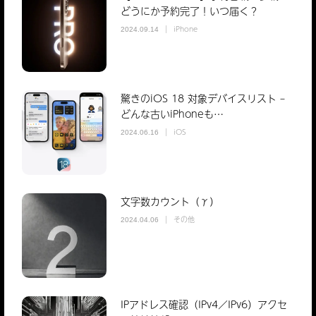
どうにか予約完了！いつ届く？
iPhone
2024.09.14
驚きのiOS 18 対象デバイスリスト –
どんな古いiPhoneも…
iOS
2024.06.16
文字数カウント（γ）
その他
2024.04.06
IPアドレス確認（IPv4／IPv6）アクセ