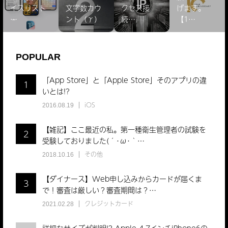
イスリスト
文字数カウ
クセス接
げます。
̵…
ント（γ）
続…
【1…
POPULAR
「App Store」と「Apple Store」そのアプリの違
1
いとは!?
iOS
2016.08.19
【雑記】ここ最近の私。第一種衛生管理者の試験を
2
受験しておりました(´･ω･｀…
その他
2018.10.16
【ダイナース】Web申し込みからカードが届くま
3
で！審査は厳しい？審査期間は？…
クレジットカード
2021.02.28
詳細なサイズが判明!? Apple 4.7インチiPhone6の