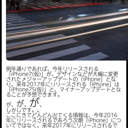
例年通りであれば、今年リリースされる
「iPhone7(仮)」が、デザインなどが大幅に変更
されたメジャーアップデートの「iPhone」とな
り、来年2017年にリリースされる「iPhone」は
「iPhone7S(仮)」と、マイナーアップデートとな
ることが予想できます。
が
が
が、
、
、
しかしです。。
ここにきてどんどん出てくる情報は、今年2016
年にリリースされるであろう次期「iPhone」につ
いてではなく、来年2017年にリリースされるで