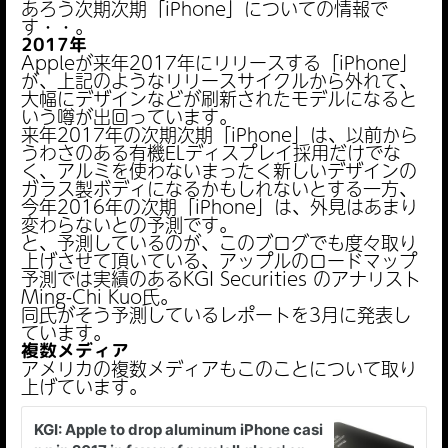
あろう次期次期「iPhone」についての情報で
す・・。
2017年
Appleが来年2017年にリリースする「iPhone」
が、上記のようなリリースサイクルから外れて、
大幅にデザインなどが刷新されたモデルになると
いう噂が出回っています。
来年2017年の次期次期「iPhone」は、以前から
うわさのある有機ELディスプレイ採用だけでな
く、アルミを使わないまったく新しいデザインの
ガラス製ボディになるかもしれないとする一方、
今年2016年の次期「iPhone」は、外見はあまり
変わらないとの予測です。
と、予測しているのが、このブログでも度々取り
上げさせて頂いている、アップルのロードマップ
予測では実績のあるKGI Securities のアナリスト
Ming-Chi Kuo氏。
同氏がそう予測しているレポートを3月に発表し
ています。
複数メディア
アメリカの複数メディアもこのことについて取り
上げています。