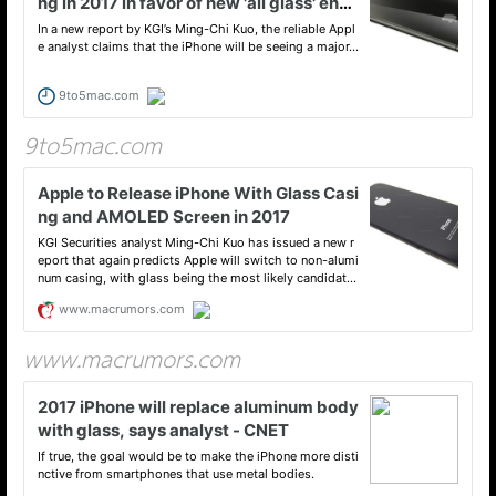
9to5mac.com
www.macrumors.com