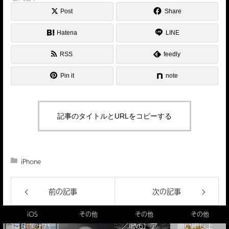
Post
Share
Hatena
LINE
RSS
feedly
Pin it
note
記事のタイトルとURLをコピーする
iPhone
前の記事
次の記事
【謹賀新
IPアドレス
年】本年も
驚きのiOS
確認（IPv4
よろしくお
iOS
その他
その他
その他
18 対象デバ
／IPv6）ア
願い申し上