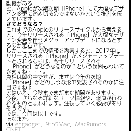
動機がある
と、Appleが次期次期「iPhone」にて大幅なデザ
イン変更に踏み切るのではないかという推測を伝
えています。
さてどうなる？
これまでのAppleのリリースサイクルから考える
と、今年リリースされる「iPhone」が大幅なデザ
イン変更を伴うメジャーアップデートになるとす
るのが定石です。
しかしここまでの情報を勘案すると、2017年に
リリースされる「iPhone」がメジャーアップデー
トとされるならば、今年リリースされる
「iPhone」がどうなるのか？という疑問もわいて
きますね・・・。
真相は闇の中ですが、まずは今年の次期
「iPhone」がどのような形で発表されるのかに注
目ですね♪
とはいえ、今秋までまだまだ期間があります。
今後、さらなる詳細なリーク情報や、報道が行わ
れるものと思われます。注視していく必要があり
そうです。
では、今回は以上です。
ほなまた。
via
engadget
，
9to5Mac
，
MacRumors
，
CNET