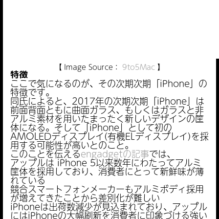
【 Image Source：
9to5Mac
】
特徴
ここで気になるのが、その次期次期「iPhone」の
特徴です。
同氏によると、2017年の次期次期「iPhone」は
前面背面ともに曲面ガラス、もしくはガラスと非
アルミ素材を用いたまったく新しいデザインの筐
体になる。そして「iPhone」として初の
AMOLEDディスプレイ(有機ELディスプレイ)を採
用する可能性が高いとのこと。
このことを伝える
engadgetの記事
では、
アップルは iPhone 5以来数年にわたってアルミ
筐体を採用しており、消費者にとって新鮮味が薄
れている
競合スマートフォンメーカーもアルミボディ採用
が増えてきたことから差別化が難しい
iPhoneは出荷数減少が見込まれており、アップル
にはiPhoneの大幅刷新を消費者に印象づける強い