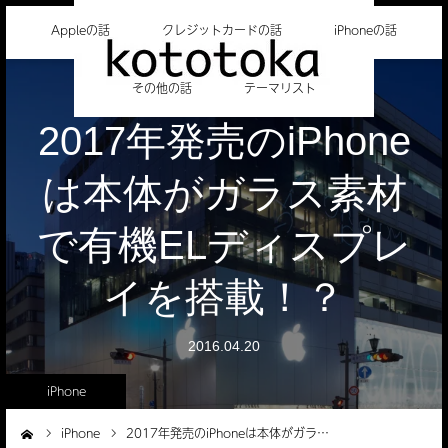
Appleの話
クレジットカードの話
iPhoneの話
その他の話
テーマリスト
2017年発売のiPhone
は本体がガラス素材
で有機ELディスプレ
イを搭載！？
2016.04.20
iPhone
iPhone
2017年発売のiPhoneは本体がガラ…
ーム