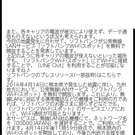
また、各キャリアの電波が被災により使えず、データ通
信も行えないという状況も考えられます。
今回の地震発生に合わせて、ソフトバンクが公衆無線
LANサービス「ソフトバンクWi-Fiスポット」を無料で
開放することを発表しています。
上記のように各キャリアの電波が使えないといった場所
でも、「ソフトバンクWi-Fiスポット」にてWi-Fiに接続
することで、「LINE Out」を利用することが可能にな
りますね♪
ソフトバンクのプレスリリース(一部抜粋)はこちらで
す。
2016年4月14日に熊本県で発生した地震に伴い、九州
地方において、公衆無線LANサービス「ソフトバンク
Wi-Fiスポット」を無料で開放します。これにより、無
線LANに対応する携帯電話などの機種をご利用の方であ
れば、ソフトバンクのお客さまに限らずどなたでも、
「ソフトバンクWi-Fiスポット」のサービスエリアにお
いて、Wi-Fi通信が可能となります。
本サービスは、無線LAN対応機種にて、ネットワーク名
を「00000JAPAN」を選択することで、ご利用いただ
けます。4月14日午後11時59分時点で、熊本県内の
Wi-Fiスポットを開放しており、今後九州地方全域を順