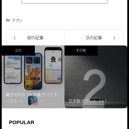
アプリ
LINE Out
前の記事
次の記事
1通話最大10分まで無料
ソフトバンク、Wi-Fiスポットを無料開放
九州・熊本地震
iOS
その他
驚きのiOS 18 対象デバイス
リスト ̵…
文字数カウント（γ）
POPULAR