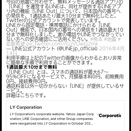
今回の地震に合わせて、無料メッセージ＆通話アプリの
「LINE」を運営するLINEは、同社が提供するLINEアプ
リ内の機能「LINE Out」について、日本国内の番号へ
の発信を、1通話あたり最大10分まで無料化したと、
Twitterの公式アカウントで発表しています。
LINEから固定電話・携帯電話にかけられる「LINE
Out」機能で、日本国内の番号への発信を1通話最大10
分まで無料化しました。家の電話やLINEでつながってい
ない方への安否確認にご活用ください。
#熊本
#地震
#
拡散希望
pic.twitter.com/rGzVUwG2mk
— LINE公式アカウント (@LINEjp_official)
2016年4月
14日
利用手順は上記のTwitterの画像からわかるとおり非常
に簡単な手順で利用することができます。
1通話最大10分まで無料
「LINE Out」とは、スマホの通話料が最大67〜
95%OFFになるサービスで、月額基本料0円、初期費用
0円、接続費用0円。
通話料金以外一切かからない「LINE」が提供しているサ
ービス。
詳細はこちらです。