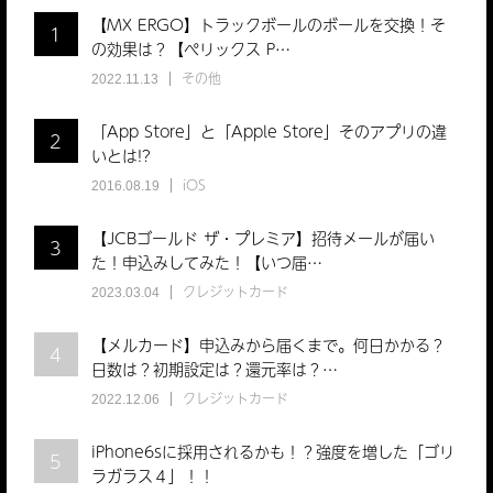
【MX ERGO】トラックボールのボールを交換！そ
1
の効果は？【ぺリックス P…
その他
2022.11.13
「App Store」と「Apple Store」そのアプリの違
2
いとは!?
iOS
2016.08.19
【JCBゴールド ザ・プレミア】招待メールが届い
3
た！申込みしてみた！【いつ届…
クレジットカード
2023.03.04
【メルカード】申込みから届くまで。何日かかる？
4
日数は？初期設定は？還元率は？…
クレジットカード
2022.12.06
iPhone6sに採用されるかも！？強度を増した「ゴリ
5
ラガラス４」！！