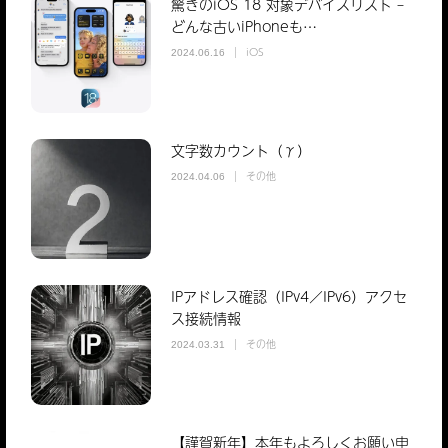
驚きのiOS 18 対象デバイスリスト –
どんな古いiPhoneも…
iOS
2024.06.16
文字数カウント（γ）
その他
2024.04.06
IPアドレス確認（IPv4／IPv6）アクセ
ス接続情報
その他
2024.03.31
【謹賀新年】本年もよろしくお願い申