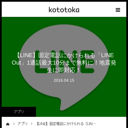
Appleの話
クレジットカードの話
【LINE】固定電話にかけられる「LINE
iPhoneの話
Out」1通話最大10分まで無料に！地震発
生に即対応！
その他の話
2016.04.15
テーマリスト
アプリ
アプリ
【LINE】固定電話にかけられる「LIN…
ーム