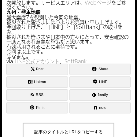
次開放します。サービスエリアは、
Webページ
をご参
照ください。
九州・熊本地震
最大震度7を観測した今回の地震。
被災された皆さまには心よりお見舞い申し上げます。
今回取り上げた、「LINE」と「SoftBank」の取り組
み。
被災された皆さまや日本中の方々にとって、安否確認の
一助となる有意義な施策だと思います。
有効活用されることに期待です。
今回は以上です。
ほなまた。
via
LINE公式アカウント
，
SoftBank
Post
Share
Hatena
LINE
RSS
feedly
Pin it
note
記事のタイトルとURLをコピーする