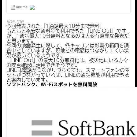
line.me
今回発表された「1通話最大10分まで無料」
もともと格安な通料金で利用できた「LINE Out」です
が、1通話最大10分無料となるのは大変有意義な発表だ
と思います。
今回の地震発生に際して、各キャリアは影響の範囲を調
査中としていますが、現地との電話はつながりにくい状
況が続いているようです。
「LINE Out」の最大10分無料化は、被災地にいる方々
の安否確認に活用できそうです。
LINEは電話がつながりづらくても、スマートフォンのネ
ットがつながっていれば、LINEの通話機能が利用できる
と案内しています。
ソフトバンク、Wi-Fiスポットを無料開放