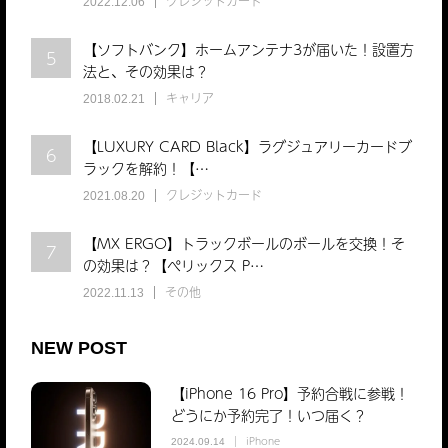
クレジットカード
2022.12.06
【ソフトバンク】ホームアンテナ3が届いた！設置方
5
法と、その効果は？
iOS9.3.1
フリーズを回避
キャリア
2018.02.21
【LUXURY CARD Black】ラグジュアリーカードブ
6
ラックを解約！【…
クレジットカード
2021.08.20
【MX ERGO】トラックボールのボールを交換！そ
7
の効果は？【ぺリックス P…
その他
2022.11.13
NEW POST
【iPhone 16 Pro】予約合戦に参戦！
どうにか予約完了！いつ届く？
iPhone
2024.09.14