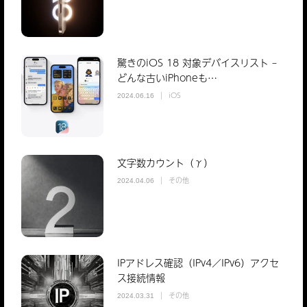
驚きのiOS 18 対象デバイスリスト –
どんな古いiPhoneも…
iOS
2024.06.16
文字数カウント（γ）
その他
2024.04.06
IPアドレス確認（IPv4／IPv6）アクセ
ス接続情報
その他
2024.03.31