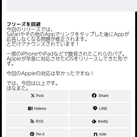
フリーズを回避
今回のリリースでは、
Safariやその他のAppでリンクをタップした後にAppが
応答しなくなる問題が修正されます。
とだけアナウンスされています！
一部のiPhoneやiPadなどで散見されたこれらのバグ。
Appleが早急に対応させたiOSをリリースしてきた形で
す。
今回のAppleの対応は早かったですね！
では、今回は以上です。
ほなまた。
Post
Share
Hatena
LINE
RSS
feedly
Pin it
note