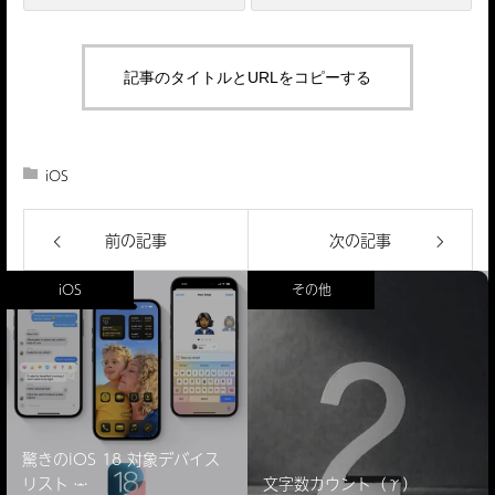
記事のタイトルとURLをコピーする
iOS
前の記事
次の記事
iOS
その他
驚きのiOS 18 対象デバイス
リスト ̵…
文字数カウント（γ）