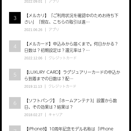
アプリ
2022.09.01
【メルカリ】「ご利用状況を確認中のためお待ち下
3
さい」「現在、こちらの取引は進…
アプリ
2021.06.26
【メルカード】申込みから届くまで。何日かかる？
4
日数は？初期設定は？還元率は？…
クレジットカード
2022.12.06
【LUXURY CARD】ラグジュアリーカードの申込か
5
ら到着までの日数は？配…
クレジットカード
2019.11.13
【ソフトバンク】「ホームアンテナ3」設置から数
6
日、その効果は？結果は？
キャリア
2018.02.27
【iPhone8】10周年記念モデル名称は「iPhone