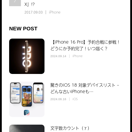
7
X」!?
iPhone
2017.09.03
NEW POST
【iPhone 16 Pro】予約合戦に参戦！
どうにか予約完了！いつ届く？
iPhone
2024.09.14
驚きのiOS 18 対象デバイスリスト –
どんな古いiPhoneも…
iOS
2024.06.16
文字数カウント（γ）