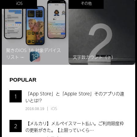
iOS
その他
驚きのiOS 18 対象デバイス
リスト ̵…
文字数カウント（γ）
POPULAR
「App Store」と「Apple Store」そのアプリの違
1
いとは!?
iOS
2016.08.19
【メルカリ】メルペイスマート払い。ご利用限度枠
2
の更新がきた。【上限っていくら…