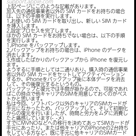
support.apple.com
上記ページにこのような記載があります。
加入先の通信事業者以外の SIM カードをお持ちの場合
は、以下の手順を実行します。
1,お使いの SIM カードを取り出し、新しい SIM カード
を挿入します。
2,設定プロセスを完了します。
ほかの SIM カードをお持ちでない場合は、以下の手順
を実行します。
1,iPhone をバックアップします。
2,バックアップをお持ちの場合は、iPhone のデータを
消去します。
3,作成したばかりのバックアップから iPhone を復元し
ます。
ようするに手順としては二通りあり、購入時の通信事業
者以外の SIM カードをセットしてアクティベーション
するか、iPhoneをバックアップ後に本体データを消去
して、その後復元するというもの。
バックアップと復元では手間が掛かるので、可能であれ
ばこの時点で他キャリアのSIMを用意しておくのがベス
トかと思います。
私は今回、ソフトバンク以外のキャリアのSIMカードが
手元になかったため、バックアップして、そして初期化
からの復元を行いましたが、時間と労力をムダに消費し
たと痛感しています(-_-メ)
すでにMVNOなどへの移行を決めてあってSIMカードが
手元にあったり、または他キャリアのiPhoneの2台持ち
をしている方など、既に手元に他キャリアのSIMカード