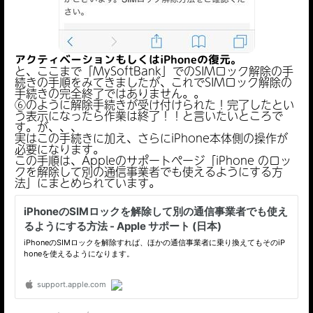
アクティベーションもしくはiPhoneの復元。
と、ここまで「MySoftBank」でのSIMロック解除の手
続きの手順をみてきましたが、これでSIMロック解除の
手続きの完全終了ではありません。。
⑥のように解除手続きが受け付けられた！完了したとい
う表示になったら作業は終了！！と言いたいところで
す。が、、、
実はこの手続きに加え、さらにiPhone本体側の操作が
必要になります。
この手順は、Appleのサポートページ「iPhone のロッ
クを解除して別の通信事業者でも使えるようにする方
法」にまとめられています。