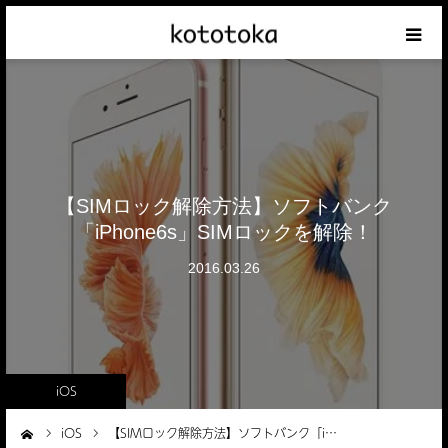
Appleの話
クレジットカードの話
iPhoneの話
【SIMロック解除方法】ソフトバンク
「iPhone6s」SIMロックを解除！
その他の話
2016.03.26
テーマリスト
iOS
iOS
【SIMロック解除方法】ソフトバンク「i…
ーム