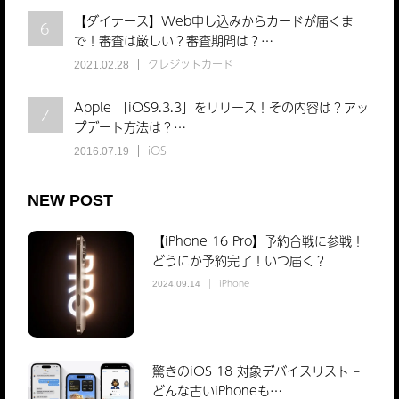
【ダイナース】Web申し込みからカードが届くま
6
で！審査は厳しい？審査期間は？…
クレジットカード
2021.02.28
Apple 「iOS9.3.3」をリリース！その内容は？アッ
7
プデート方法は？…
iOS
2016.07.19
NEW POST
【iPhone 16 Pro】予約合戦に参戦！
どうにか予約完了！いつ届く？
iPhone
2024.09.14
驚きのiOS 18 対象デバイスリスト –
どんな古いiPhoneも…