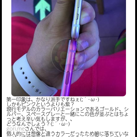
第一印象は、かなり派手ですねぇ(;´･ω･)
しかもピンクというよりも紫？
現行モデルのカラーバリエーションであるゴールド、シ
ルバー、スペースグレーと一緒にこの色が並ぶとはちょ
っと考え辛い気もしますが、、
どうなんでしょう？(;´･ω･)
gori.me
さんでは、
個人的には想像と違うカラーだったため腑に落ちていな