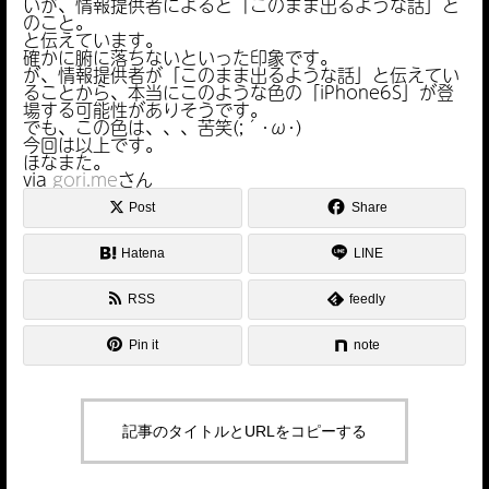
いが、情報提供者によると「このまま出るような話」と
のこと。
と伝えています。
確かに腑に落ちないといった印象です。
が、情報提供者が「このまま出るような話」と伝えてい
ることから、本当にこのような色の「iPhone6S」が登
場する可能性がありそうです。
でも、この色は、、、苦笑(;´･ω･)
今回は以上です。
ほなまた。
via
gori.me
さん
iPhone6S
ピンク
Post
Share
本物？
Hatena
LINE
RSS
feedly
Pin it
note
記事のタイトルとURLをコピーする