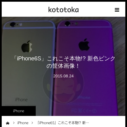
Appleの話
クレジットカードの話
iPhoneの話
「iPhone6S」これこそ本物!? 新色ピンク
の筐体画像！
その他の話
2015.08.24
テーマリスト
iPhone
iPhone
「iPhone6S」これこそ本物!? 新…
ーム