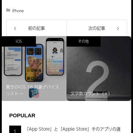
iPhone
前の記事
次の記事
iOS
その他
驚きのiOS 18 対象デバイス
リスト ̵…
文字数カウント（γ）
POPULAR
「App Store」と「Apple Store」そのアプリの違
1