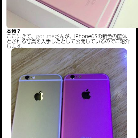
本物？
ここにきて、
gori.me
さんが、iPhone6Sの新色の筐体
とされる写真を入手したとして公開しているのでご紹介
します。