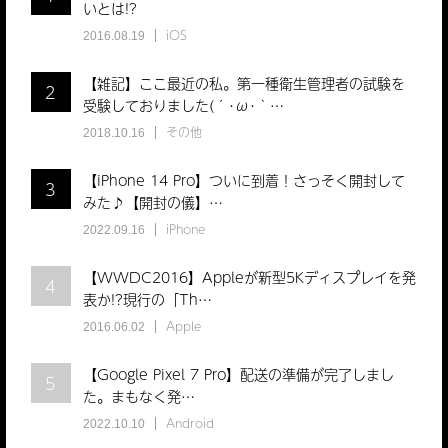
いとは!?
iOS
2016.08.19
【雑記】ここ最近の私。第一種衛生管理者の試験を
2
受験しておりました(´･ω･｀…
その他
2018.10.16
【iPhone 14 Pro】ついに到着！さっそく開封して
3
みた♪【開封の儀】…
iPhone
2022.09.16
【WWDC2016】Appleが新型5Kディスプレイを発
4
表か!?現行の「Th…
Apple
2016.06.02
【Google Pixel 7 Pro】配送の準備が完了しまし
5
た。まもなく発…
Android
2022.10.10