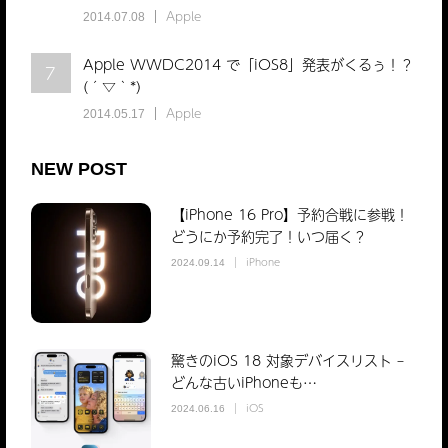
Apple
2014.07.08
Apple WWDC2014 で「iOS8」発表がくるぅ！？
7
(´▽｀*)
Apple
2014.05.17
NEW POST
【iPhone 16 Pro】予約合戦に参戦！
どうにか予約完了！いつ届く？
iPhone
2024.09.14
驚きのiOS 18 対象デバイスリスト –
どんな古いiPhoneも…
iOS
2024.06.16