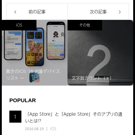
前の記事
次の記事
iOS
その他
驚きのiOS 18 対象デバイス
リスト ̵…
文字数カウント（γ）
POPULAR
「App Store」と「Apple Store」そのアプリの違
1
いとは!?
iOS
2016.08.19