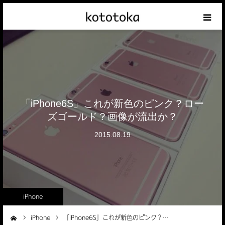
Appleの話
クレジットカードの話
iPhoneの話
「iPhone6S」これが新色のピンク？ロー
ズゴールド？画像が流出か？
その他の話
2015.08.19
テーマリスト
iPhone
iPhone
「iPhone6S」これが新色のピンク？…
ーム