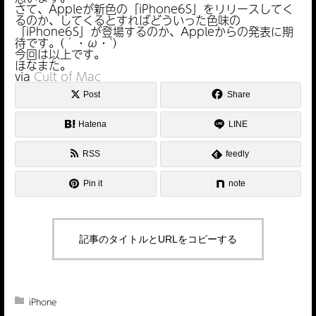
さて、Appleが新色の「iPhone6S」をリリースしてく
るのか、してくるとすればどういった色味の
「iPhone6S」が登場するのか、Appleからの発表に期
待です。(´・ω・`)
今回は以上です。
ほなまた。
via
Cult of Mac
Post
Share
Hatena
LINE
RSS
feedly
Pin it
note
記事のタイトルとURLをコピーする
iPhone