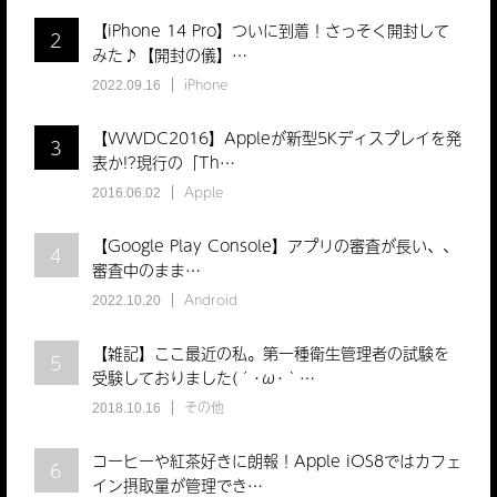
【iPhone 14 Pro】ついに到着！さっそく開封して
2
みた♪【開封の儀】…
iPhone
2022.09.16
【WWDC2016】Appleが新型5Kディスプレイを発
3
表か!?現行の「Th…
Apple
2016.06.02
【Google Play Console】アプリの審査が長い、、
4
審査中のまま…
Android
2022.10.20
【雑記】ここ最近の私。第一種衛生管理者の試験を
5
受験しておりました(´･ω･｀…
その他
2018.10.16
コーヒーや紅茶好きに朗報！Apple iOS8ではカフェ
6
イン摂取量が管理でき…