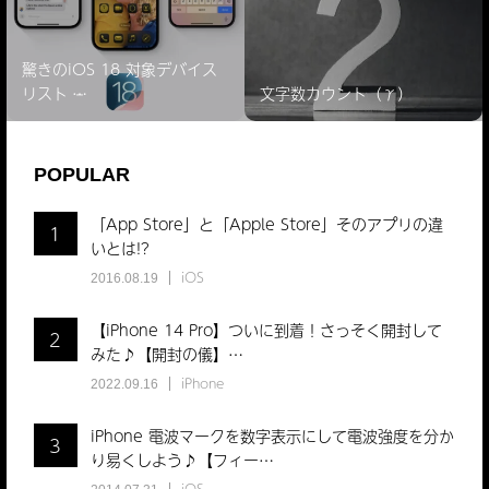
驚きのiOS 18 対象デバイス
リスト ̵…
文字数カウント（γ）
POPULAR
「App Store」と「Apple Store」そのアプリの違
1
いとは!?
iOS
2016.08.19
【iPhone 14 Pro】ついに到着！さっそく開封して
2
みた♪【開封の儀】…
iPhone
2022.09.16
iPhone 電波マークを数字表示にして電波強度を分か
3
り易くしよう♪【フィー…
iOS