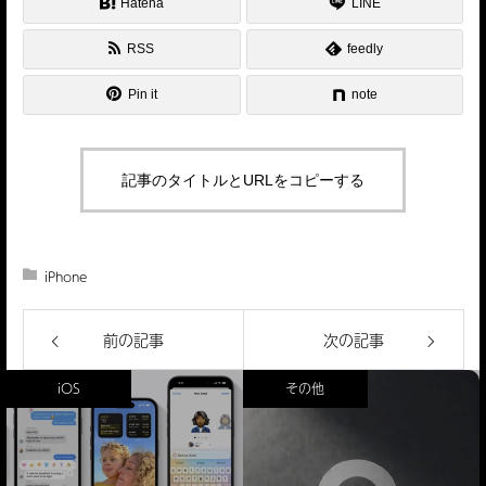
Hatena
LINE
RSS
feedly
Pin it
note
記事のタイトルとURLをコピーする
iPhone6S
Force Touch
GeekBar
iPhone
真偽のほどは不明
前の記事
次の記事
iOS
その他