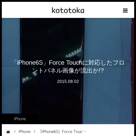
Appleの話
クレジットカードの話
iPhoneの話
「iPhone6S」Force Touchに対応したフロ
ントパネル画像が流出か!?
その他の話
2015.08.02
テーマリスト
iPhone
iPhone
「iPhone6S」Force Touc…
ーム