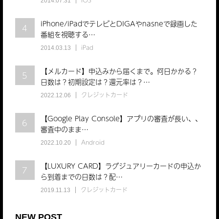
2014.07.31
iPhone/iPadでテレビとDIGAやnasneで録画した
4
番組を視聴する…
iPad
2014.03.13
【メルカード】申込みから届くまで。何日かかる？
5
日数は？初期設定は？還元率は？…
クレジットカード
2022.12.06
【Google Play Console】アプリの審査が長い、、
6
審査中のまま…
Android
2022.10.20
【LUXURY CARD】ラグジュアリーカードの申込か
7
ら到着までの日数は？配…
クレジットカード
2019.11.13
NEW POST