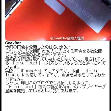
GeekBar
今回の画像を公開したのはGeekBar
これまでにも次期iPhoneのものとする画像を多数公開
してきた実績のあるメディアです。
最終的な確認は取れていないとしながらも、噂されてい
る「Force Touch」に対応しているようだと述べられて
います。
実際に「iPhone6S」のものなのか、本当に「Force
Touch」に対応しているのか、画像を見るだけではわか
りません。
しかし、昨日このブログでもお伝えしたように、
「Force Touch」技術の製品をAppleのサプライヤーが
量産を開始しているという話もあります。