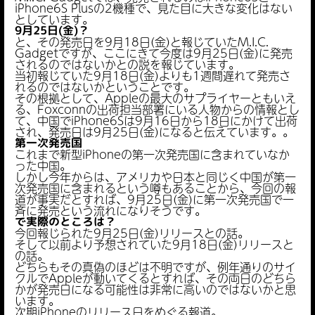
iPhone6S Plusの2機種で、見た目に大きな変化はない
としています。
9月25日(金)？
と、その発売日を9月18日(金)と報じていたM.I.C.
Gadgetですが、ここにきて今度は9月25日(金)に発売
されるのではないかとの説を報じています。
当初報じていた9月18日(金)よりも1週間遅れて発売さ
れるのではないかということです。
その根拠として、Appleの最大のサプライヤーともいえ
る、Foxconnの出荷担当部署にいる人物からの情報とし
て、中国でiPhone6Sは9月16日から18日にかけて出荷
され、発売日は9月25日(金)になると伝えています。。
第一次発売国
これまで新型iPhoneの第一次発売国に含まれていなか
った中国。
しかし今年からは、アメリカや日本と同じく中国が第一
次発売国に含まれるという噂もあることから、今回の報
道が事実だとすれば、9月25日(金)に第一次発売国で一
斉に発売という流れになりそうです。
で実際のところは？
今回報じられた9月25日(金)リリースとの話。
そして以前より予想されていた9月18日(金)リリースと
の話。
どちらもその真偽のほどは不明ですが、例年通りのサイ
クルでAppleが動いてくるとすれば、その両日のどちら
かが発売日になる可能性は非常に高いのではないかと思
います。
次期iPhoneのリリース日をめぐる報道。