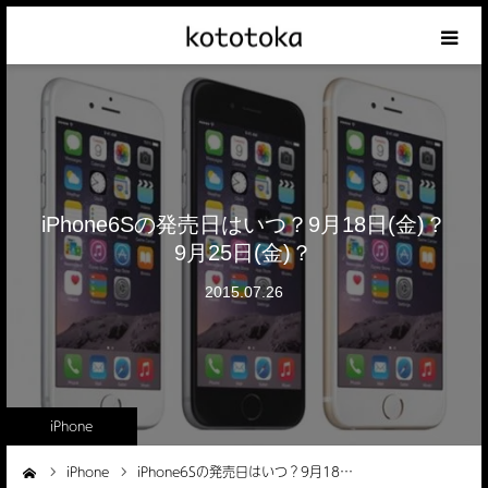
Appleの話
クレジットカードの話
iPhoneの話
iPhone6Sの発売日はいつ？9月18日(金)？
9月25日(金)？
その他の話
2015.07.26
テーマリスト
iPhone
iPhone
iPhone6Sの発売日はいつ？9月18…
ーム