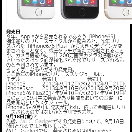
発売日
今年、Appleから発売されるであろう「iPhone6S」
例年通りのリリースサイクルから鑑みると、昨年リリー
スされた「iPhone6/6 Plus」から大きくデザインが変
更されることなく、感圧タッチが新たに搭載されること
や、カメラ機能の向上(1,200万画素カメラの搭載)など
といったスペック面が強化された形でリリースされるも
のと予測されています。
そして気になるのがその発売日。
ここ数年のiPhoneのリリーススケジュールは、
モデル
発表日
発売日
iPhone5
2012年9月12日(水)
2012年9月21日(金
iPhone5s/c
2013年9月10日(火)
2013年9月20日(金
iPhone6/6 Plus
2014年9月10日(水)
2014年9月19日(金
このように9月中に発表があり期間をおいての金曜日に
発売開始というスケジュール。
iPhone6Sも9月中に発表が行われ、続いて金曜日にリリ
ースされるのではないかと予測できます。
9月18日(金)？
先般、
M.I.C. Gadget
がその発売日について、9月18日
(金)となるではと報じました。
M.I.C. Gadgetでは、発売されるのはiPhone6Sと