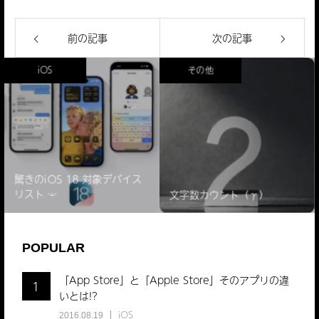
前の記事
次の記事
iOS
その他
iPhone6S
驚きのiOS 18 対象デバイス
発売日
リスト ̵…
文字数カウント（γ）
9月18日(金)？
9月25日(金)？
第一次発売国
で実際のところは？
POPULAR
「App Store」と「Apple Store」そのアプリの違
1
いとは!?
iOS
2016.08.19