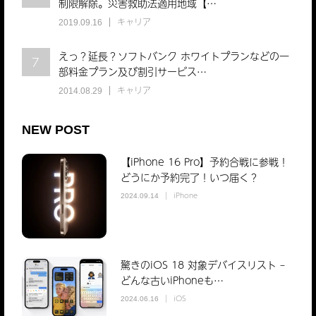
制限解除。災害救助法適用地域【…
キャリア
2019.09.16
えっ？延長？ソフトバンク ホワイトプランなどの一
7
部料金プラン及び割引サービス…
キャリア
2014.08.29
NEW POST
【iPhone 16 Pro】予約合戦に参戦！
どうにか予約完了！いつ届く？
iPhone
2024.09.14
驚きのiOS 18 対象デバイスリスト –
どんな古いiPhoneも…
iOS
2024.06.16