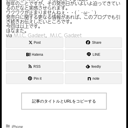
毎年のことですが、その発売日がいよいよ迫ってきてい
るのだなと実感させられます。
ワクワクが止まりませんねぇ・・(´･ω･｀)
発売日に関する更なる情報があれば、このブログでも引
き続きお伝えしたいところです。
今回は以上です。
ほなまた。
via
M.I.C. Gadget
，
M.I.C. Gadget
Post
Share
Hatena
LINE
RSS
feedly
Pin it
note
記事のタイトルとURLをコピーする
iPhone