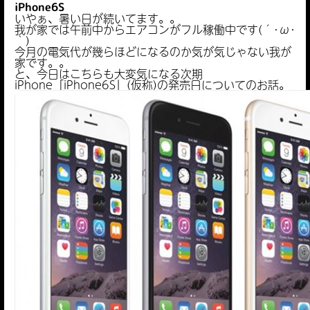
iPhone6S
いやぁ、暑い日が続いてます。。
我が家では午前中からエアコンがフル稼働中です(´･ω･
｀)
今月の電気代が幾らほどになるのか気が気じゃない我が
家です。。
と、今日はこちらも大変気になる次期
iPhone「iPhone6S」(仮称)の発売日についてのお話。