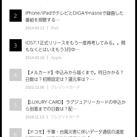
iPhone/iPadでテレビとDIGAやnasneで録画した
2
番組を視聴する…
iPad
2014.03.13
iOS7.1正式リリースをもう一度再考してみる。。間
3
もなくとはいえもう3月中…
Apple
2014.03.10
【メルカード】申込みから届くまで。何日かかる？
4
日数は？初期設定は？還元率は？…
クレジットカード
2022.12.06
【LUXURY CARD】ラグジュアリーカードの申込か
5
ら到着までの日数は？配…
クレジットカード
2019.11.13
【ドコモ】千葉・台風災害に伴いデータ通信の速度
6