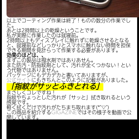
以上でコーティング作業は終了！ものの数分の作業でし
た。
あとは2時間以上の乾燥ということです。
私が実際に作業したのは就寝前。
2時間以上もディスプレイに触れずに乾燥させるとなる
と、就寝前などしっかりとスマホに触れない時間を担保
できる期間を見計らって作業する必要があります。
効果のほどは、、
まずこの製品は撥水剤ではありあせん。
また防汚・防指紋剤として、汚れが全くつかない！とい
う代物ではありません。
パッケージにもデカデカと書いてありますが、
公式サイト
にもきちんとこのように記載がありました。
「指紋がサッとふきとれる」
まさしくコレですね！
指紋やちょっとした汚れが「サッと」拭き取れるという
感覚です。
軽く拭くだけで汚れがたちまち取れます(*’▽’)
この商品を紹介する
GIGAZINE
ではその様子を動画で公
開しています。