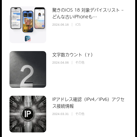
驚きのiOS 18 対象デバイスリスト –
どんな古いiPhoneも…
iOS
2024.06.16
文字数カウント（γ）
その他
2024.04.06
IPアドレス確認（IPv4／IPv6）アクセ
ス接続情報
その他
2024.03.31