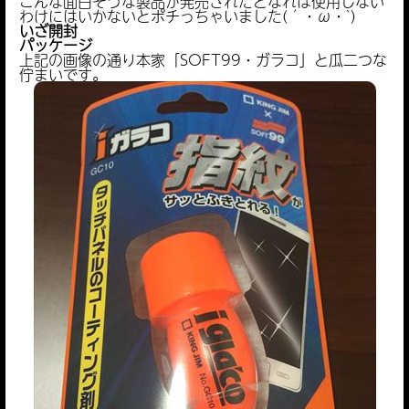
こんな面白そうな製品が発売されたとなれば使用しない
わけにはいかないとポチっちゃいました(´・ω・`)
いざ開封
パッケージ
上記の画像の通り本家「SOFT99・ガラコ」と瓜二つな
佇まいです。