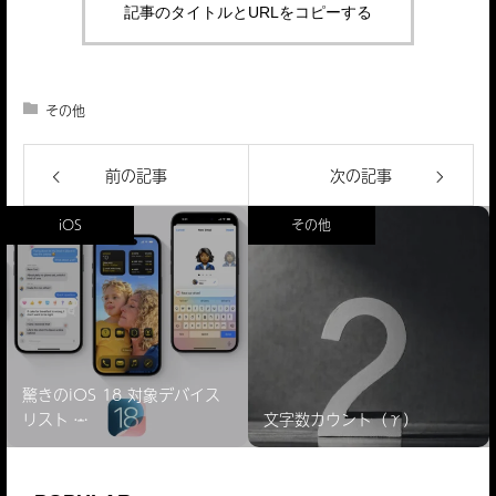
記事のタイトルとURLをコピーする
その他
前の記事
次の記事
iOS
その他
驚きのiOS 18 対象デバイス
リスト ̵…
文字数カウント（γ）