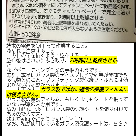
端末の電源をOFFって作業すること。
液だれに注意すること
「の」の字を描くように塗布すること。
塗布後はきれいにふき取り、
2時間以上乾燥させる
こ
と。
などがコーティング作業の手順のようです。
また、本品はガラス製のディスプレイで効果が発揮でき
る代物とのこと。プラスティック製保護フィルムには効
果がない旨記載がありました。
ここ大事です。
ガラス製ではない通常の保護フィルムに
は使えません。
ガラス製の保護フィルム、もしくは何もシートを張って
いない裸派の人専用です。
私の「iPhone6」はガラス製の保護シートを張り付けて
あるので大丈夫。
効果が期待できそうです(*´▽｀*)
なお、私が使用しているガラス製保護シートはこちら♪