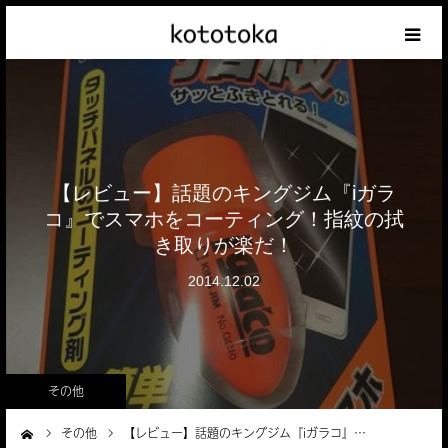
Appleの話
クレジットカードの話
【レビュー】話題のキングジム『iガラ
iPhoneの話
コ』でスマホをコーティング！指紋の拭
き取りが楽だ！
その他の話
2014.12.02
テーマリスト
その他
その他
【レビュー】話題のキングジム『iガラコ』…
ーム