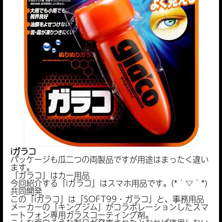
iガラコ
パッケージも瓜二つの両製品ですが用途はまったく違い
ます。
「ガラコ」はカー用品
今回紹介する「iガラコ」はスマホ用品です。(*´▽｀*)
共同開発
この「iガラコ」は「SOFT99・ガラコ」と、事務用品
メーカーの「キングジム」がコラボレーションしたスマ
ートフォン専用ガラスコーティング剤。