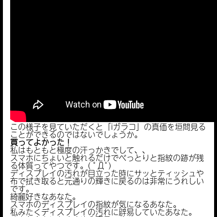
この様子を見ていただくと「iガラコ」の真価を垣間見る
ことができるのではないでしょうか。
買ってよかった！
私はもともと極度の汗っかきでして、、
スマホにちょいと触れるだけでべっとりと指紋の跡が残
る体質ってやつです。( ﾟДﾟ)
ディスプレイの汚れが目立った時にサッとティッシュや
布で拭き取ると元通りの輝きに戻るのは非常にうれしい
です。
綺麗好きなあなた。
スマホのディスプレイの指紋が気になるあなた。
私みたくディスプレイの汚れに辟易していたあなた。