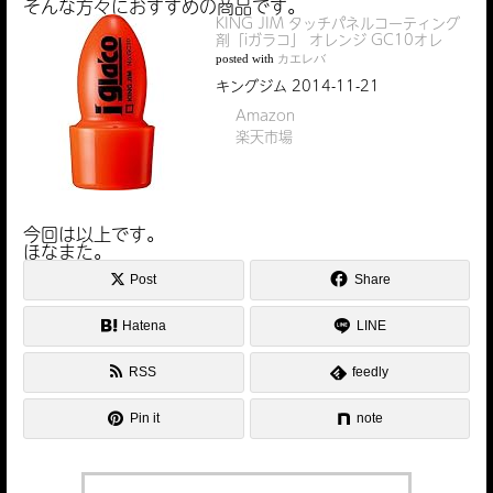
そんな方々におすすめの商品です。
KING JIM タッチパネルコーティング
剤「iガラコ」 オレンジ GC10オレ
posted with
カエレバ
キングジム 2014-11-21
Amazon
楽天市場
今回は以上です。
ほなまた。
Post
Share
Hatena
LINE
RSS
feedly
Pin it
note