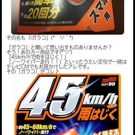
その名も「iガラコ」(*´▽｀*)
「ガラコ」と聞いて思い出すものありませんか？
そう！あのカー用品です(*’▽’)
「45km/hで雨をはじく！」
「ノーワイパー走行！！」といったうたい文句で一時は
テレビCMでもお見かけしたアレです。
その「ガラコ」がコレ♪