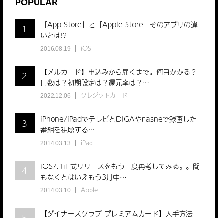
POPULAR
「App Store」と「Apple Store」そのアプリの違
1
いとは!?
iOS
2016.08.19
【メルカード】申込みから届くまで。何日かかる？
2
日数は？初期設定は？還元率は？…
クレジットカード
2022.12.06
iPhone/iPadでテレビとDIGAやnasneで録画した
3
番組を視聴する…
iPad
2014.03.13
iOS7.1正式リリースをもう一度再考してみる。。間
4
もなくとはいえもう3月中…
Apple
2014.03.10
【ダイナースクラブ プレミアムカード】入手方法
5