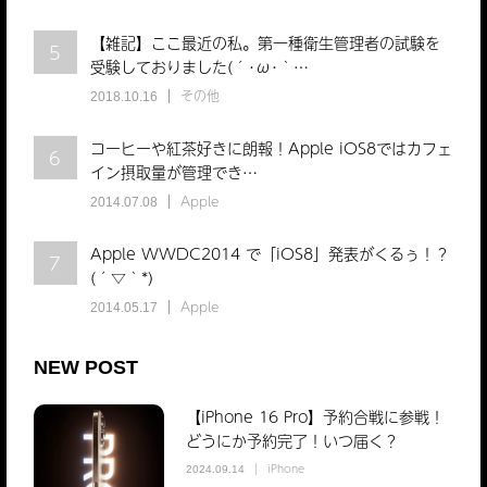
【雑記】ここ最近の私。第一種衛生管理者の試験を
5
受験しておりました(´･ω･｀…
その他
2018.10.16
コーヒーや紅茶好きに朗報！Apple iOS8ではカフェ
6
イン摂取量が管理でき…
Apple
2014.07.08
Apple WWDC2014 で「iOS8」発表がくるぅ！？
7
(´▽｀*)
Apple
2014.05.17
NEW POST
【iPhone 16 Pro】予約合戦に参戦！
どうにか予約完了！いつ届く？
iPhone
2024.09.14