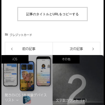
記事のタイトルとURLをコピーする
クレジットカード
前の記事
次の記事
iOS
その他
驚きのiOS 18 対象デバイス
リスト ̵…
文字数カウント（γ）