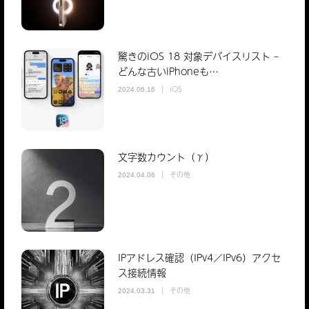
驚きのiOS 18 対象デバイスリスト –
どんな古いiPhoneも…
iOS
2024.06.16
文字数カウント（γ）
その他
2024.04.06
IPアドレス確認（IPv4／IPv6）アクセ
ス接続情報
その他
2024.03.31