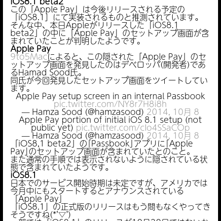
iOS8.1 beta2
この「Apple Pay」は今後リリースされる予定の
「iOS8.1」にて実装されるものと推測されています。
そんな中、本日Appleがリリースした「iOS8.1
beta2」の中に「Apple Pay」のセットアップ画面が含
まれていたことが判明したようです。
Apple Pay
9to5Mac
によると、この隠された「Apple Pay」のセ
ットアップ画面を発見したのはデベロッパ(開発者)であ
るHamad Sood氏。
同氏が今回発見したセットアップ画面をツイートしてい
ます。
Apple Pay setup screen in an internal Passbook
pic.twitter.com/NY8r7H8i8h
— Hamza Sood (@hamzasood)
2014, 10月 8
Apple Pay portion of initial iOS 8.1 setup (not
public yet)
pic.twitter.com/cIo4SSaCOp
— Hamza Sood (@hamzasood)
2014, 10月 8
「iOS8,1 beta2」の｢Passbook｣アプリに｢Apple
Pay｣のセットアップ画面が含まれていたとのこと。
また通常の手順では表示されないように隠されている状
態で含まれていたようです。
iOS8.1
日本でのサービス開始時期は未定ですが、アメリカでは
今月中にもスタートするとアナウンスされている
「Apple Pay」
「iOS8.1」の正式版のリリースはもう間もなくやってき
そうですね(*’▽’)