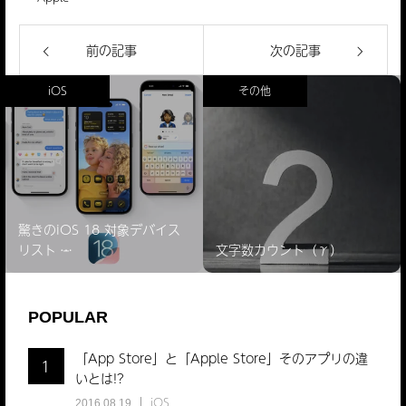
前の記事
次の記事
iOS
その他
驚きのiOS 18 対象デバイス
リスト ̵…
文字数カウント（γ）
POPULAR
「App Store」と「Apple Store」そのアプリの違
1
いとは!?
iOS
2016.08.19