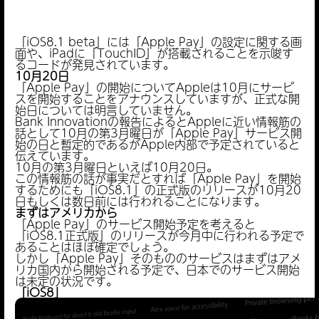
「iOS8.1 beta」には「Apple Pay」の設定に関する画
面や、iPadに「TouchID」が搭載されることを示唆す
るコードが発見されています。
10月20日
「Apple Pay」の開始についてAppleは10月にサービ
スを開始することをアナウンスしていますが、正式な開
始日については明言していません。
Bank Innovationの報告によるとAppleに近い情報筋の
話として10月の第3月曜日が「Apple Pay」サービス開
始の日と暫定的であるがApple内部で予定されていると
伝えています。
10月の第3月曜日といえば10月20日。
この情報筋の話が事実だとすれば「Apple Pay」を開始
するためにも「iOS8.1」の正式版のリリースが10月20
日もしくは数日前には行われることになります。
まずはアメリカから
「Apple Pay」のサービス開始予定を考えると
「iOS8.1正式版」のリリースが今月中に行われる予定で
あることはほぼ確定でしょう。
しかし「Apple Pay」そのもののサービスはまずはアメ
リカ国内から開始される予定で、日本でのサービス開始
は未定の状況です。
「iOS8」