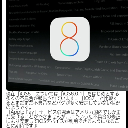
現在「iOS8」については「iOS8.0.1」をはじめとする
多くの不具合が報告されています。「iOS7」と比較す
るとまだまだ不具合などバグが多く安定していない状況
のようです。
「Apple Pay」サービスの恩恵はアメリカ国内でしかま
だ受けることができませんが、こういった不具合の修正
により安定してiOSデバイスが利用できるようになるこ
とに期待です♪