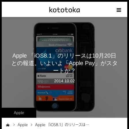
Appleの話
クレジットカードの話
Apple 「iOS8.1」のリリースは10月20日
iPhoneの話
との報道。いよいよ「Apple Pay」がスタ
ートか？
その他の話
2014.10.02
テーマリスト
Apple
Apple
Apple 「iOS8.1」のリリースは…
ーム