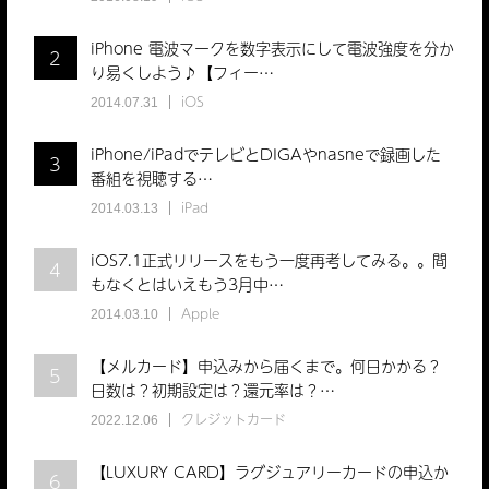
iPhone 電波マークを数字表示にして電波強度を分か
2
り易くしよう♪【フィー…
iOS
2014.07.31
iPhone/iPadでテレビとDIGAやnasneで録画した
3
番組を視聴する…
iPad
2014.03.13
iOS7.1正式リリースをもう一度再考してみる。。間
4
もなくとはいえもう3月中…
Apple
2014.03.10
【メルカード】申込みから届くまで。何日かかる？
5
日数は？初期設定は？還元率は？…
クレジットカード
2022.12.06
【LUXURY CARD】ラグジュアリーカードの申込か
6