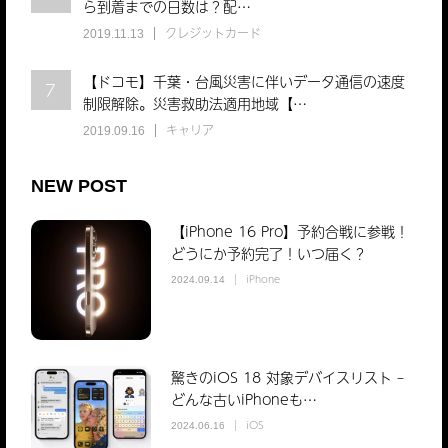
ら到着までの日数は？配…
クレジットカード
2019.11.13
【ドコモ】千葉・台風災害に伴いデータ通信の速度
7
制限解除。災害救助法適用地域【…
キャリア
2019.09.16
NEW POST
【iPhone 16 Pro】予約合戦に参戦！
どうにか予約完了！いつ届く？
iPhone
2024.09.14
驚きのiOS 18 対象デバイスリスト –
どんな古いiPhoneも…
iOS
2024.06.16