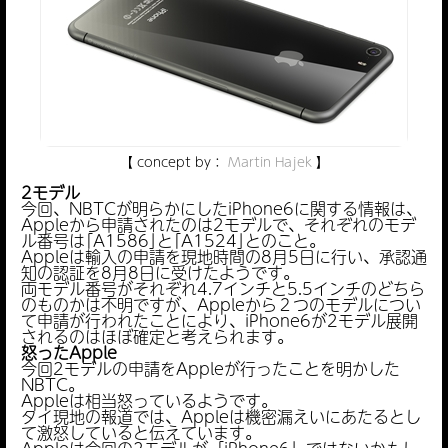
【 concept by：
Martin Hajek
】
2モデル
今回、NBTCが明らかにしたiPhone6に関する情報は、
Appleから申請されたのは2モデルで、それぞれのモデ
ル番号は｢A1586｣と｢A1524｣とのこと。
Appleは輸入の申請を現地時間の8月5日に行い、承認通
知の認証を8月8日に受けたようです。
両モデル番号がそれぞれ4.7インチと5.5インチのどちら
のものかは不明ですが、Appleから２つのモデルについ
て申請が行われたことにより、iPhone6が2モデル展開
されるのはほぼ確定と考えられます。
怒ったApple
今回2モデルの申請をAppleが行ったことを明かした
NBTC。
Appleは相当怒っているようです。
タイ現地の報道では、Appleは機密漏えいにあたるとし
て激怒していると伝えています。