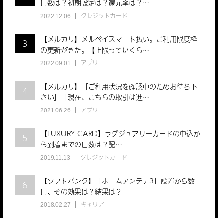
日数は？初期設定は？還元率は？…
クレジットカード
2022.12.06
【メルカリ】メルペイスマート払い。ご利用限度枠
3
の更新がきた。【上限っていくら…
アプリ
2022.09.01
【メルカリ】「ご利用状況を確認中のためお待ち下
4
さい」「現在、こちらの取引は進…
アプリ
2021.06.26
【LUXURY CARD】ラグジュアリーカードの申込か
5
ら到着までの日数は？配…
クレジットカード
2019.11.13
【ソフトバンク】「ホームアンテナ3」設置から数
6
日、その効果は？結果は？
キャリア
2018.02.27