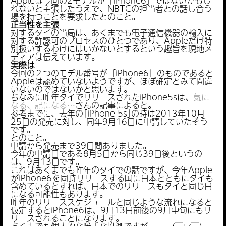
Appleは今回の2モデルが「iPhone6」ではないかもし
れないと主張したうえで、NBTCの担当者との話し合う
場を持つことを要求したとのこと。
正当性を主張
対するタイの当局は、あくまでも電子通信機器の輸入に
対する許認可のプロセスのひとつであり、Appleだけ特
別扱いするわけにはいかないとするという趣旨を現地メ
ディアは伝えています。
実際は
今回の２つのモデル番号が「iPhone6」のものであると
Appleは認めていないようですが、ほぼ確定とみて間違
いないのではないかと思います。
ちなみに昨年タイでリリースされたiPhone5sは、
気に
なる、記になる…
さんの記事によると。
参考までに、去年の｢iPhone 5s｣の時は2013年10月
25日の発売に対し、同年9月16日に申請していたそう
です。
とのこと。
申請から発売まで39日間ありました。
今年の申請日である8月5日から同じ39日後というの
は、9月13日です。
これはあくまでも昨年のタイでの話ですが、今年Apple
がiPhone6を同時リリースする国に日本とともにタイも
含めているとすれば、日本でのリリースもタイと同じ日
になる可能性もあります。
昨年のリリーススケジュールと同じような流れになると
仮定するとiPhone6は、9月13日前後の9月中旬にもリ
リースされることになります。