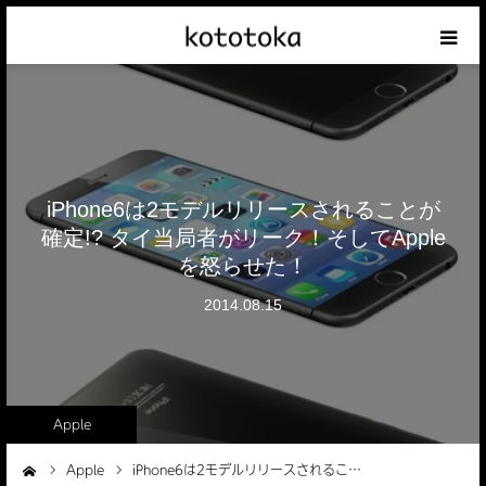
Appleの話
クレジットカードの話
iPhone6は2モデルリリースされることが
iPhoneの話
確定!? タイ当局者がリーク！そしてApple
を怒らせた！
その他の話
2014.08.15
テーマリスト
Apple
Apple
iPhone6は2モデルリリースされるこ…
ーム