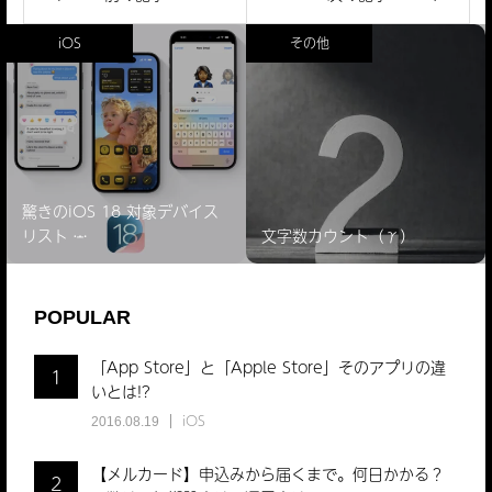
iOS
その他
驚きのiOS 18 対象デバイス
リスト ̵…
文字数カウント（γ）
POPULAR
「App Store」と「Apple Store」そのアプリの違
1
いとは!?
iOS
2016.08.19
【メルカード】申込みから届くまで。何日かかる？
2