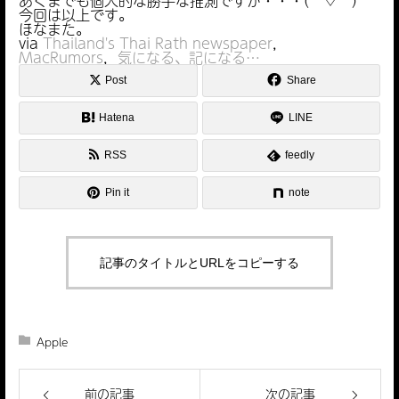
あくまでも個人的な勝手な推測ですが・・・(￣▽￣)
今回は以上です。
ほなまた。
via
Thailand's Thai Rath newspaper
，
MacRumors
，
気になる、記になる…
Post
Share
Hatena
LINE
RSS
feedly
Pin it
note
記事のタイトルとURLをコピーする
Apple
前の記事
次の記事