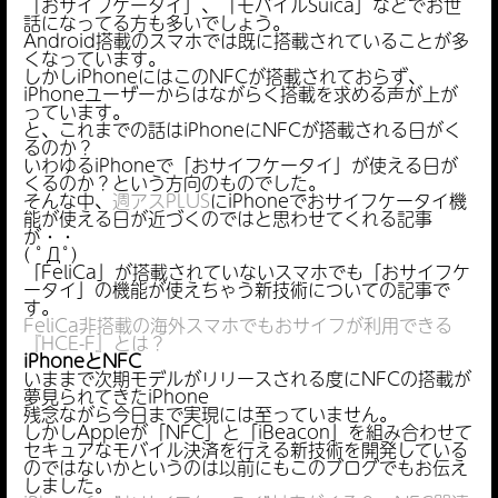
「おサイフケータイ」、「モバイルSuica」などでお世
話になってる方も多いでしょう。
Android搭載のスマホでは既に搭載されていることが多
くなっています。
しかしiPhoneにはこのNFCが搭載されておらず、
iPhoneユーザーからはながらく搭載を求める声が上が
っています。
と、これまでの話はiPhoneにNFCが搭載される日がく
るのか？
いわゆるiPhoneで「おサイフケータイ」が使える日が
くるのか？という方向のものでした。
そんな中、
週アスPLUS
にiPhoneでおサイフケータイ機
能が使える日が近づくのではと思わせてくれる記事
が・・
( ﾟДﾟ)
「FeliCa」が搭載されていないスマホでも「おサイフケ
ータイ」の機能が使えちゃう新技術についての記事で
す。
FeliCa非搭載の海外スマホでもおサイフが利用できる
『HCE-F』とは？
iPhoneとNFC
いままで次期モデルがリリースされる度にNFCの搭載が
夢見られてきたiPhone
残念ながら今日まで実現には至っていません。
しかしAppleが「NFC」と「iBeacon」を組み合わせて
セキュアなモバイル決済を行える新技術を開発している
のではないかというのは以前にもこのブログでもお伝え
しました。