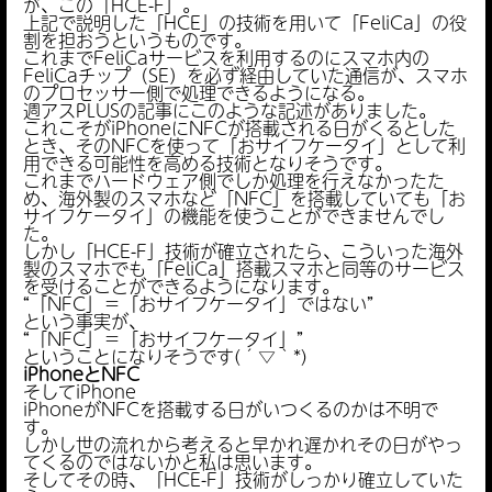
が、この「HCE-F」。
上記で説明した「HCE」の技術を用いて「FeliCa」の役
割を担おうというものです。
これまでFeliCaサービスを利用するのにスマホ内の
FeliCaチップ（SE）を必ず経由していた通信が、スマホ
のプロセッサー側で処理できるようになる。
週アスPLUSの記事にこのような記述がありました。
これこそがiPhoneにNFCが搭載される日がくるとした
とき、そのNFCを使って「おサイフケータイ」として利
用できる可能性を高める技術となりそうです。
これまでハードウェア側でしか処理を行えなかったた
め、海外製のスマホなど「NFC」を搭載していても「お
サイフケータイ」の機能を使うことができませんでし
た。
しかし「HCE-F」技術が確立されたら、こういった海外
製のスマホでも「FeliCa」搭載スマホと同等のサービス
を受けることができるようになります。
“「NFC」＝「おサイフケータイ」ではない”
という事実が、
“「NFC」＝「おサイフケータイ」”
ということになりそうです(´▽｀*)
iPhoneとNFC
そしてiPhone
iPhoneがNFCを搭載する日がいつくるのかは不明で
す。
しかし世の流れから考えると早かれ遅かれその日がやっ
てくるのではないかと私は思います。
そしてその時、「HCE-F」技術がしっかり確立していた