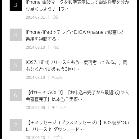
iPhone 電波マークを数字表示にして電波強度を分か
3
り易くしよう♪【フィー…
iOS
2014.07.31
iPhone/iPadでテレビとDIGAやnasneで録画した
4
番組を視聴する…
iPad
2014.03.13
iOS7.1正式リリースをもう一度再考してみる。。間
5
もなくとはいえもう3月中…
Apple
2014.03.10
【dカード GOLD】「お申込み完了から最短5分で入
6
会審査完了」は本当？実際…
キャリア
2019.02.06
【＋メッセージ（プラスメッセージ）】iOS版がつい
7
にリリース♪ ダウンロード…
アプリ
2018.06.23