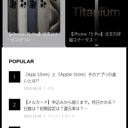
【iPhone 15 Pro】注文ステ
【iPhone 15 Pro】注文の詳
ータスがつい…
細ステータス…
POPULAR
「App Store」と「Apple Store」そのアプリの違
1
いとは!?
iOS
2016.08.19
【メルカード】申込みから届くまで。何日かかる？
2
日数は？初期設定は？還元率は？…
クレジットカード
2022.12.06