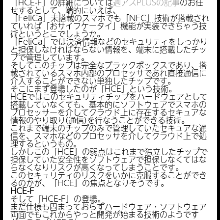
「HCE-F」の詳細については
週アスPLUSの記事
のお任
せするとして、端的にいえば、
「FeliCa」未搭載のスマホでも「NFC」技術が搭載され
ていれば「おサイフケータイ」機能が実装できちゃう技
術というとこでしょうか。
「FeliCa」では決済情報などのセキュリティをしっかり
と担保しなければならない情報を、端末に搭載したチッ
プで管理しています。
そしてこのチップは完全なブラックボックスであり、搭
載されているスマホ内部のプロセッサであれ直接通信に
介入することができない単独したチップです。
そこにまず登場したのが「HCE」という技術。
HCEではこのセキュリティチップをハードウェアとして
搭載していなくても、基本的にソフトウェアでスマホの
プロセッサーを介してクラウド上に存在するセキュアな
情報のやり取り(通信)を行なうことができる技術。
これまで端末のチップのみで管理していたセキュアな通
信を、スマホなどのプロセッサを介してクラウド上で処
理するというもの。
しかしこの「HCE」の弱点はこれまで独立したチップで
担保していた安全性をソフトウェアで担保しなくてはな
らなくなりリスクが高くなってしまうことです。
このセキュリティのリスクをいかに克服することができ
るのかが、「HCE」の焦点となりそうです。
HCE-F
そして「HCE-F」の登場。
まだ仕様も固まっておらずハードウェア・ソフトウェア
両面でもこれからやっと開発が始まる技術のようです