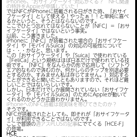
iPhone6、”おサイフケータイ”対応がくる？ NFC関連
の特許をAppleが申請していた！
ではNFCがiPhoneに搭載される日がきた時、「おサイ
フケータイ」として使える！やったぁ！！と単純に喜べ
るかというと、そうとはならないのです。
ここでひとつ忘れてはならないことが「NFC」＝「おサ
イフケータイ」ではないという事実。
以前、こう書きました。
iPhoneに「NFC」が搭載された場合の「おサイフケー
タイ」や「モバイルSuica」の対応の可能性について
は・・・かなと、思います。
この「おサイフケータイ」や「Suica」で使われている
「FeliCa」という規格はほぼ日本だけで使われている技
術です。「NFC」をなんらかの形で応用して（ソフトウ
エア的なもので済むのか、何かしらのチップを別途必要
とするのか、すみません私は存じてません。）対応する
ことができると聞いたこともありますので、それほど難
しいことではないらしいです。
しかし、日本だけでしか展開されていない「おサイフケ
ータイ」や「モバイルSuica」のためにAppleが動いて
くれるのかどうか正直わかりません。
iPhoneへのNFC搭載は現実味を帯びてきたのか？
そうです。
NFCが搭載されたとしても、即それが「おサイフケータ
イ」が利用できることではないのです。
ここで冒頭の
週アスPLUSの記事
にでてくる「HCE-F」
の登場。
HCE