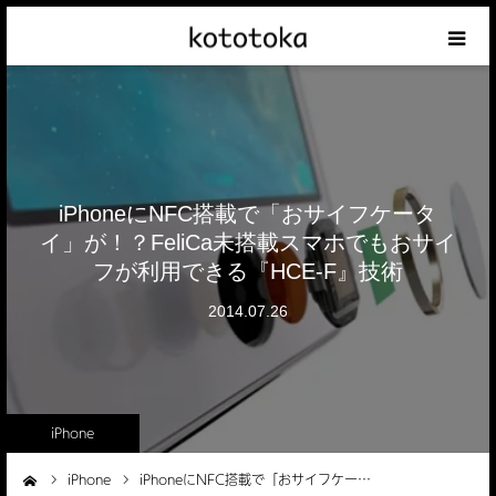
Appleの話
クレジットカードの話
iPhoneにNFC搭載で「おサイフケータ
iPhoneの話
イ」が！？FeliCa未搭載スマホでもおサイ
フが利用できる『HCE-F』技術
その他の話
2014.07.26
テーマリスト
iPhone
iPhone
iPhoneにNFC搭載で「おサイフケー…
ーム