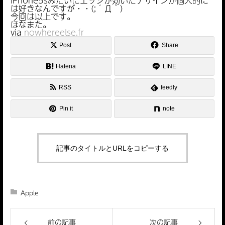
iPhone5sみたいにエッジが効いたデザインが個人的に
は好きなんですが・・(;´Д｀)
今回は以上です。
ほなまた。
via
nowhereelse.fr
Post
Share
Hatena
LINE
RSS
feedly
Pin it
note
記事のタイトルとURLをコピーする
Apple
前の記事
次の記事