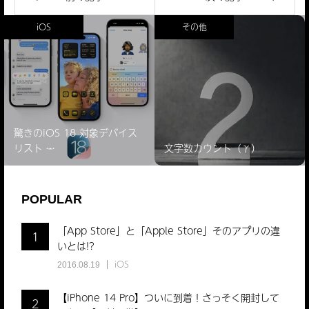
iOS
その他
驚きのiOS 18 対象デバイス
リスト ̵…
文字数カウント（γ）
POPULAR
「App Store」と「Apple Store」そのアプリの違
1
いとは!?
iOS
2016.08.19
【iPhone 14 Pro】ついに到着！さっそく開封して
2