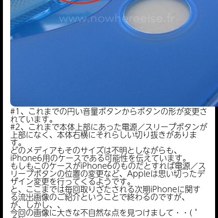
#1、これまでの円い音量ボタンからボタンの形が変更さ
れています。
#2、これまで本体上部にあった電源／スリープボタンが
上部になく、本体右横にそれらしい切り抜きがありま
す。
どのメディアもそのサイズは不明としながらも、
iPhone6用のケースである可能性を伝えています。
もしもこのケースがiPhone6のものだとすれば電源／ス
リープボタンの位置の変更など、Appleは思い切ったデ
ザイン変更を行ってくるようです。
と、ここまでは毎回取りざたされる次期iPhoneに関す
る流出画像のご紹介ということで終わるのですが、
が、しかし、、
今回の画像に大きな不自然な点を見つけまして・・( ﾟ