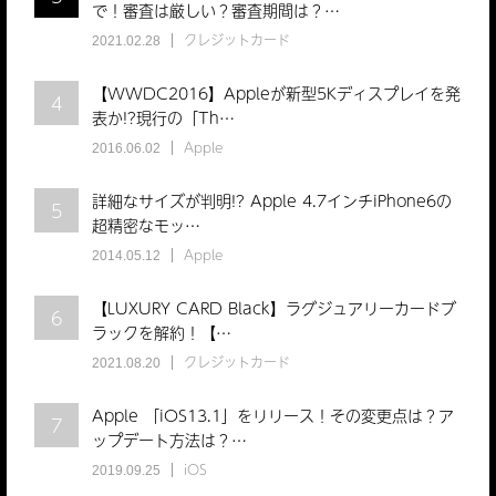
で！審査は厳しい？審査期間は？…
クレジットカード
2021.02.28
【WWDC2016】Appleが新型5Kディスプレイを発
4
表か!?現行の「Th…
Apple
2016.06.02
詳細なサイズが判明!? Apple 4.7インチiPhone6の
5
超精密なモッ…
Apple
2014.05.12
【LUXURY CARD Black】ラグジュアリーカードブ
6
ラックを解約！【…
クレジットカード
2021.08.20
Apple 「iOS13.1」をリリース！その変更点は？ア
7
ップデート方法は？…
iOS
2019.09.25