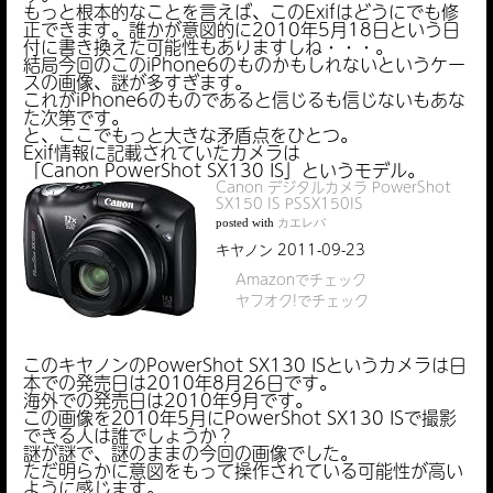
もっと根本的なことを言えば、このExifはどうにでも修
正できます。誰かが意図的に2010年5月18日という日
付に書き換えた可能性もありますしね・・・。
結局今回のこのiPhone6のものかもしれないというケー
スの画像、謎が多すぎます。
これがiPhone6のものであると信じるも信じないもあな
た次第です。
と、ここでもっと大きな矛盾点をひとつ。
Exif情報に記載されていたカメラは
「Canon PowerShot SX130 IS」というモデル。
Canon デジタルカメラ PowerShot
SX150 IS PSSX150IS
posted with
カエレバ
キヤノン 2011-09-23
Amazonでチェック
ヤフオク!でチェック
このキヤノンのPowerShot SX130 ISというカメラは日
本での発売日は2010年8月26日です。
海外での発売日は2010年9月です。
この画像を2010年5月にPowerShot SX130 ISで撮影
できる人は誰でしょうか？
謎が謎で、謎のままの今回の画像でした。
ただ明らかに意図をもって操作されている可能性が高い
ように感じます。