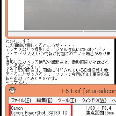
わかります？
この画像の意味するところが・・・・
デジカメなどで撮影したデジタル写真にはExif(イグジ
フ・エグジフ)という情報が付加されている場合がありま
す。
撮影したカメラの情報や撮影場所、撮影時間が記録され
ているあれです。。
そう上記の画像は、画像に付加されているExif情報を参
照することができるフリーソフトで今回の流出画像の情
報を参照してみたものです。
そうすると、