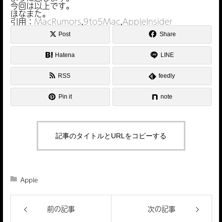
今回は以上です。
ほなまた。
引用：
MacRumors
,
9to5Mac
,
AppleInsider
Post
Share
Hatena
LINE
RSS
feedly
Pin it
note
記事のタイトルとURLをコピーする
Apple
前の記事
次の記事