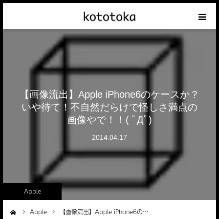
Appleの話
クレジットカードの話
【画像流出】Apple iPhone6のケースか？
iPhoneの話
いや待て！不自然だらけで怪しさ満点の
画像やで！！( ﾟДﾟ)
その他の話
2014.04.17
テーマリスト
Apple
Apple
【画像流出】Apple iPhone6の…
ーム