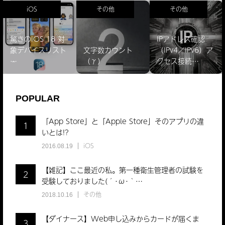
iOS
その他
その他
驚きのiOS 18 対
IPアドレス確認
象デバイスリスト
文字数カウント
（IPv4／IPv6）ア
̵…
（γ）
クセス接続…
POPULAR
「App Store」と「Apple Store」そのアプリの違
1
いとは!?
iOS
2016.08.19
【雑記】ここ最近の私。第一種衛生管理者の試験を
2
受験しておりました(´･ω･｀…
その他
2018.10.16
【ダイナース】Web申し込みからカードが届くま
3