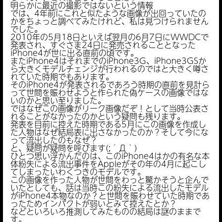
明らかに最近の撮影ではないという情報
では、4年前にこれと似たような画像が出回っていたの
かをちょっと調べてみたけれど、私は見つけられません
でした。
2010年の5月18日といえば翌月の6月7日にWWDCで
発表され、すぐさま24日に発売されることとなった
iPhone4が世に出る直前の頃です。
またiPhone4はそれまでのiPhone3G、iPhone3GSか
ら大きくモデルチェンジが行われるのではと大きく噂さ
れていた時期でもあります。
そのiPhone4が発表されるであろう時期の直前を見計ら
って世間を賑わせようと作られた偽ケースの画像ではな
いのかと思い至りました。
ではなぜこの画像がリーク画像だぞ！として当時公表さ
れることがなかったのかという疑問も残ります。
発表を目前に控えた時期である5月にこの画像を作成し
た人物はなぜ結局表に出さなかったのか？そして今にな
って流出したのもなぜ？
と、疑問が疑問を呼びます(;´Д｀)
ひとつ思い浮かんだのは、このiPhone4はかの有名な本
体紛失による流出事件をAppleがその年の4月に起こし
てしまったいわくつきのモデルです。
この画像を作った人物が世間をわっと驚かそうと企んで
いたとしても、話は当時この紛失による流出したモデル
がiPhone4本物なのか？と世間を賑わせていた時期であ
ったためインパクトが弱いとみて控えたとか？
などといろいろ推測してみたものの結局は謎のままで
す。