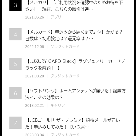
【メルカリ】「ご利用状況を確認中のためお待ち下
3
さい」「現在、こちらの取引は進…
アプリ
2021.06.26
【メルカード】申込みから届くまで。何日かかる？
4
日数は？初期設定は？還元率は？…
クレジットカード
2022.12.06
【LUXURY CARD Black】ラグジュアリーカードブ
5
ラックを解約！【…
クレジットカード
2021.08.20
【ソフトバンク】ホームアンテナ3が届いた！設置方
6
法と、その効果は？
キャリア
2018.02.21
【JCBゴールド ザ・プレミア】招待メールが届い
7
た！申込みしてみた！【いつ届…
クレジットカード
2023.03.04