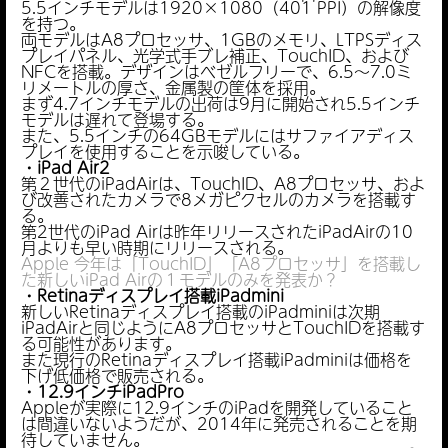
5.5インチモデルは1920×1080（401 PPI）の解像度
を持つ。
両モデルはA8プロセッサ、1GBのメモリ、LTPSディス
プレイパネル、光学式手ブレ補正、TouchID、および
NFCを搭載。デザインはベゼルフリーで、6.5〜7.0ミ
リメートルの厚さ、金属製の筐体を採用。
まず4.7インチモデルの出荷は9月に開始され5.5インチ
モデルは遅れて登場する。
また、5.5インチの64GBモデルにはサファイアディス
プレイを使用することを示唆している。
・iPad Air2
第２世代のiPadAirは、TouchID、A8プロセッサ、およ
び改善されたカメラで8メガピクセルのカメラを搭載す
る。
第2世代のiPad Airは昨年リリースされたiPadAirの10
月よりも早い時期にリリースされる。
Apple 今年は「TouchID」「A8プロセッサ」を搭載し
た新しいiPad Airの１モデルのみを発表か？
・Retinaディスプレイ搭載iPadmini
新しいRetinaディスプレイ搭載のiPadminiは次期
iPadAirと同じようにA8プロセッサとTouchIDを搭載す
る可能性があります。
また現行のRetinaディスプレイ搭載iPadminiは価格を
下げ低価格で販売される。
・12.9インチiPadPro
Appleが実際に12.9インチのiPadを開発していること
は間違いないようだが、2014年に発売されることを期
待していません。