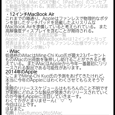
iOSではなくMac OSXで動く「iPad Pro」のコンセプ
ト動画が発表される。実現したらそのポテンシャルは非
常に高そう！！
・12インチMacBook Air
これまでの噂通り、Appleはファンレスで物理的なボタ
ンを排したタッチパッドを搭載したよりスリムな
MacBook Airを準備していると考えられている。 また
高解像度ディスプレイを含むことが期待される。
MacBookに関する過去記事一覧
Apple 2014年次期MacBookAirは12インチとなって
発表はまもなく！？しかもファンレス仕様でタッチパッ
ドに物理ボタンが無い？
・iMac
低価格のiMacはMing-Chi Kuo氏が最大23パーセント
ものiMacの出荷数を後押しし助けることができると考
えている。 またiMacはAppleから今年一番最初にリリ
ースされる製品である可能性があります。
2014年のApple
ここまでMing-Chi Kuo氏の予測をあげてきたけれど、
本当に今年のAppleにはわくわくさせてもらえそうで
す。
実際のリリーススケジュールはもちろんのこと不明です
が実際にどのような製品が発表されリリースされていく
のか今後もAppleに注目していきまーす。
わくてかがとまりませーん(´▽｀*)
今回は以上です。
ほなまた。
引用：
MacRumors
,
9to5Mac