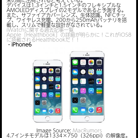
末の間に出荷されると考えている。
デバイスは1.3インチと1.5インチのフレキシブルな
AMOLEDディスプレイの2モデルであると予測する。
また、サファイアカバーレンズ、生体認識、NFCチッ
プ、ワイヤレス充電、200から250mAhバッテリを搭
載し、スリムで軽量な設計がなされている。
iWatchに関する過去記事一覧
Apple「Healthbook」の詳細が明らかに！これがiOS8
に搭載されるHealthbookだ！！
・iPhone6
Image Source:
MacRumors
4.7インチモデルは1334×750（326ppi）の解像度。