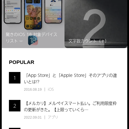
驚きのiOS 18 対象デバイス
リスト ̵…
文字数カウント（γ）
POPULAR
「App Store」と「Apple Store」そのアプリの違
1
いとは!?
iOS
2016.08.19
【メルカリ】メルペイスマート払い。ご利用限度枠
2
の更新がきた。【上限っていくら…
アプリ
2022.09.01