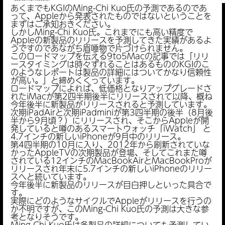
あくまでもKGIのMing-Chi Kuo氏の予測であるのであ
って、Appleから発表されたものではないということを
まずはご承知おきください。
しかしMing-Chi Kuo氏。これまでにも高い精度で
Appleの新製品のリリースを予測してきた実績があるよ
うですのであながち眉唾物で片づけられません。
このロードマップを伝える9to5Macの記事では「リリ
ースタイミングは時々ずれることはあるもののKGIのこ
のようなレポートは製品の詳細にはついてかなり信頼性
が高い。」と締めくくっています。
ロードマップによれば、低価格となりアップグレードさ
れたiMacが第2四半期後半にリリースされて以降、概ね
今年後半に新製品がリリースされると予測しています。
次期iPadAirと次期iPadminiが第3四半期の後半（8月後
半から9月頃？）にリリースされ、そこからAppleが開
発していると噂のあるスマートウォッチ「iWatch」 と
4.7インチの新しいiPhoneが9月中のリリース。
第4四半期の10月に入り、2012年から刷新されていな
かったAppleTVの次期製品が登場、そしてこれまた噂
されている12インチのMacBookAirとMacBookProが
リリースされ年末に5.7インチの新しいiPhoneのリリー
スへと続いています。
今年後半に新製品のリリースが目白押しといった具合で
す。
実際にどのようなサイクルでAppleがリリースを行うの
か不明ですが、このMing-Chi Kuo氏の予測は大きな参
考となりそうです。
Ming-Chi Kuo氏は各製品の詳細についても予測してい