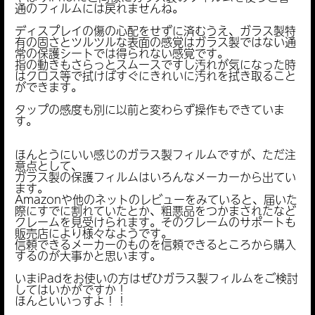
通のフィルムには戻れませんね。
ディスプレイの傷の心配をせずに済むうえ、ガラス製特
有の固さとツルツルな表面の感覚はガラス製ではない通
常の保護シートでは得られない感覚です。
指の動きもさらっとスムースですし汚れが気になった時
はクロス等で拭けばすぐにきれいに汚れを拭き取ること
ができます。
タップの感度も別に以前と変わらず操作もできていま
す。
ほんとうにいい感じのガラス製フィルムですが、ただ注
意点として、
ガラス製の保護フィルムはいろんなメーカーから出てい
ます。
Amazonや他のネットのレビューをみていると、届いた
際にすでに割れていたとか、粗悪品をつかまされたなど
クレームを見受けられます。そのクレームのサポートも
販売店により様々なようです。
信頼できるメーカーのものを信頼できるところから購入
するのが大事かと思います。
いまiPadをお使いの方はぜひガラス製フィルムをご検討
してはいかがですか！
ほんといいっすよ！！