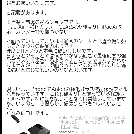
報をお願いいたします。
と記載があります。
また楽天市場のあるショップでは、
iPad Air 強化ガラス GLASS-M/硬度９H iPadAir対
応 カッターでも傷つかない！
と謳っていまして、やはり通常のシートとは違う傷に強
いことがうりの製品のようです。
硬度９Hというと本当に硬いらしいです。
ちょっとやそっとでは傷がつかない硬さで最強硬度の強
化ガラスに分類されるようです。どこまでほんまかわか
りませんが、ここまで謳うってことなのでそれなりに傷
に強いと信じてもいいのかなと思います。
現にいま、iPhoneでAnkerの強化ガラス液晶保護フィル
ムを使っています。これも硬度９Hと謳っている保護フ
ィルムです。特に気を払うことなく日常使いしています
が、いまのところ傷らしい傷はひとつもついていませ
ん。
ちなみにコレです↓
Anker® 強化ガラス液晶保護フィルム-
iPhone5S / iPhone5C / iPhone5用
【生涯保証】
posted with
カエレバ