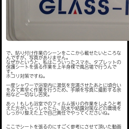
で、貼り付け作業のシーンをここから載せたいところな
んですが、写真がありません。
なぜかというと、私はこういったスマホ、タブレットの
保護シートを張る作業を上半身裸で風呂場で行うんで
す。
ホコリ対策ですね。
一度シャワーで浴室内に湯気を充満させたあとに頃合い
をみて素早く作業を行うため、手順を写真に撮影する余
裕など一切なし苦笑。
あっ！もしも浴室でのフィルム張りの作業をしようと考
えた方がいらっしゃたら、防水や結露対策などの環境を
しっかり整えた上で自己責任でやってくださいね。
ここでシートを張るのにすごく参考にさせて頂いた動画