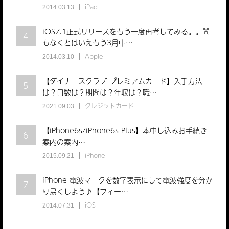
iPad
2014.03.13
iOS7.1正式リリースをもう一度再考してみる。。間
4
もなくとはいえもう3月中…
Apple
2014.03.10
【ダイナースクラブ プレミアムカード】入手方法
5
は？日数は？期間は？年収は？職…
クレジットカード
2021.09.03
【iPhone6s/iPhone6s Plus】本申し込みお手続き
6
案内の案内…
iPhone
2015.09.21
iPhone 電波マークを数字表示にして電波強度を分か
7
り易くしよう♪【フィー…
iOS
2014.07.31