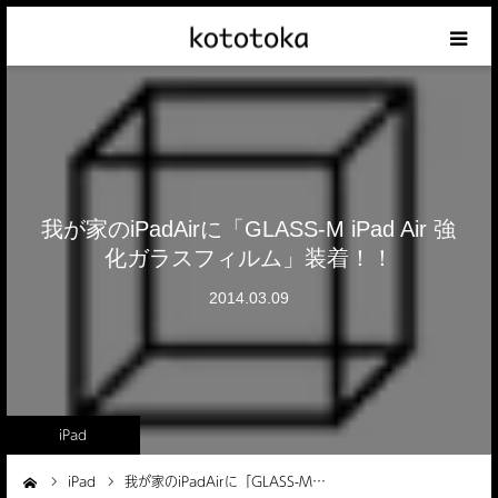
Appleの話
クレジットカードの話
iPhoneの話
我が家のiPadAirに「GLASS-M iPad Air 強
化ガラスフィルム」装着！！
その他の話
2014.03.09
テーマリスト
iPad
iPad
我が家のiPadAirに「GLASS-M…
ーム