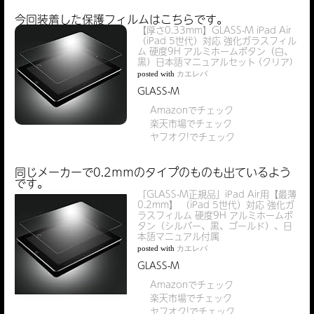
今回装着した保護フィルムはこちらです。
【厚さ0.33mm】GLASS-M iPad Air
（iPad 5世代）対応 強化ガラスフィル
ム 硬度9H アルミホームボタン（白、
黒）日本語マニュアルセット (クリア)
posted with
カエレバ
GLASS-M
Amazonでチェック
楽天市場でチェック
ヤフオク!でチェック
同じメーカーで0.2ｍｍのタイプのものも出ているよう
です。
「GLASS-M正規品」iPad Air用【最薄
0.2mm】 （iPad 5世代）対応 強化ガ
ラスフィルム 硬度9H アルミホームボ
タン（シルバー、黒、ゴールド）、日
本語マニュアル付属
posted with
カエレバ
GLASS-M
Amazonでチェック
楽天市場でチェック
ヤフオク!でチェック