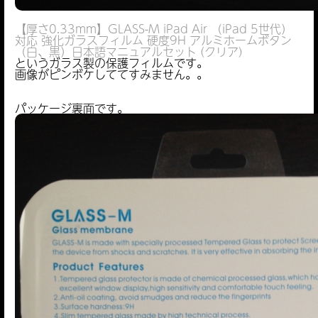
【厚さ0.33mm】GLASS-M iPad Air （iPad 5世代）
対応 強化ガラスフィルム 硬度9H アルミホームボタン
（白、黒）日本語マニュアルセット (クリア)
というガラス製の保護フィルムです。
画像がピンボケしててすみません。。
パッケージ裏面です。