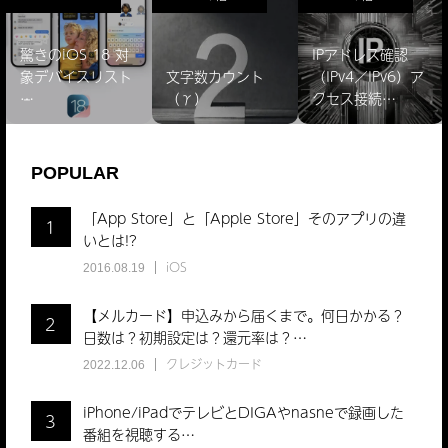
驚きのiOS 18 対
IPアドレス確認
象デバイスリスト
文字数カウント
（IPv4／IPv6）ア
̵…
（γ）
クセス接続…
POPULAR
「App Store」と「Apple Store」そのアプリの違
1
いとは!?
iOS
2016.08.19
【メルカード】申込みから届くまで。何日かかる？
2
日数は？初期設定は？還元率は？…
クレジットカード
2022.12.06
iPhone/iPadでテレビとDIGAやnasneで録画した
3
番組を視聴する…