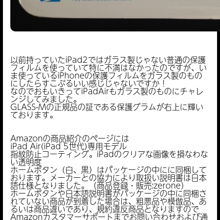
以前持っていたiPad2ではガラス製じゃない普通の保護
フィルムを使っていて特に不満はなかったのですが、い
ま使っているiPhoneの保護フィルムをガラス製のもの
にしたらすこぶるいい感じじゃないですか！
なのでおもいきってiPadAirもガラス製のものにチャレ
ンジしてみました。
GLASS-Mの正規品の証である保護グラムが右上に輝い
ております。
Amazonの商品紹介のページには
iPad Air(iPad 5世代)専用モデル
指紋防止コーティング。iPadのクリアな画像を損なわな
い透明度
ホームボタン（白、黒）はパッケージの中にに同梱して
おります。メーカーとの協力により取扱い説明書は日本
語仕様となりました。（商品登録・販売:zerone）
ホームボタンや日本語説明書がパッケージの中に同梱さ
れていない商品が到着した場合は、粗悪品や模倣品、あ
るいは商品違いであり、規約違反商品となりますので
Amazonカスタマーサポートまでお問い合わせおよび通