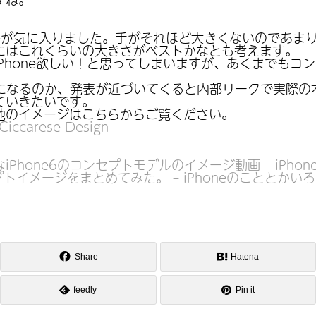
デルが気に入りました。手がそれほど大きくないのであま
にはこれくらいの大きさがベストかなとも考えます。
Phone欲しい！と思ってしまいますが、あくまでもコ
e6になるのか、発表が近づいてくると内部リークで実際
ていきたいです。
他のイメージはこちらからご覧ください。
 Ciccarese Design
Phone6のコンセプトモデルのイメージ動画 – iPho
セプトイメージをまとめてみた。 – iPhoneのこととかい
Share
Hatena
feedly
Pin it