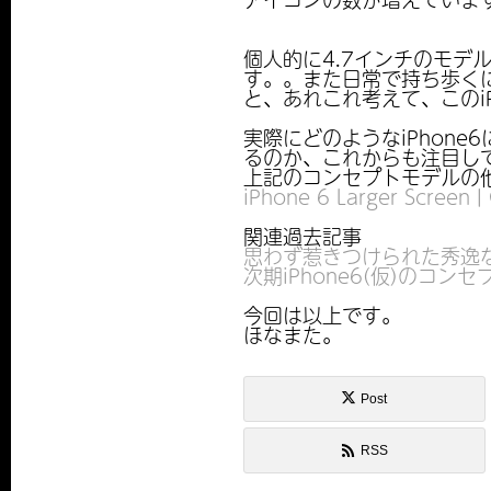
個人的に4.7インチのモ
す。。また日常で持ち歩く
と、あれこれ考えて、このi
実際にどのようなiPhon
るのか、これからも注目し
上記のコンセプトモデルの
iPhone 6 Larger Screen |
関連過去記事
思わず惹きつけられた秀逸なi
次期iPhone6(仮)のコン
今回は以上です。
ほなまた。
Post
RSS