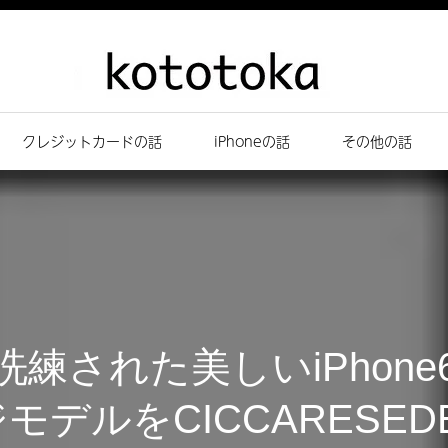
クレジットカードの話
iPhoneの話
その他の話
練された美しいiPhon
デルをCICCARESED