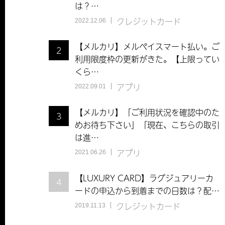
は？…
クレジットカード
2022.12.06
【メルカリ】メルペイスマート払い。ご
2
利用限度枠の更新がきた。【上限ってい
くら…
アプリ
2022.09.01
【メルカリ】「ご利用状況を確認中のた
3
めお待ち下さい」「現在、こちらの取引
は進…
アプリ
2021.06.26
【LUXURY CARD】ラグジュアリーカ
4
ードの申込から到着までの日数は？配…
クレジットカード
2019.11.13