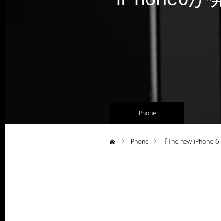
iPhone
iPhone
「The new iPhon
ホーム