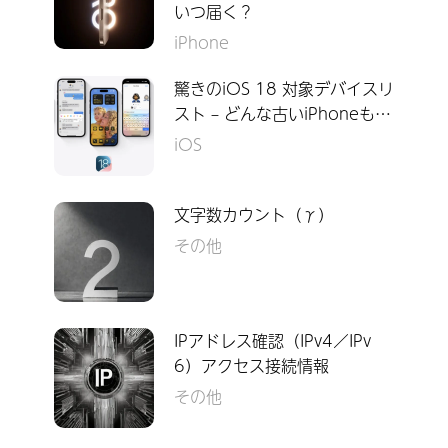
いつ届く？
iPhone
驚きのiOS 18 対象デバイスリ
スト – どんな古いiPhoneも…
iOS
文字数カウント（γ）
その他
IPアドレス確認（IPv4／IPv
6）アクセス接続情報
その他