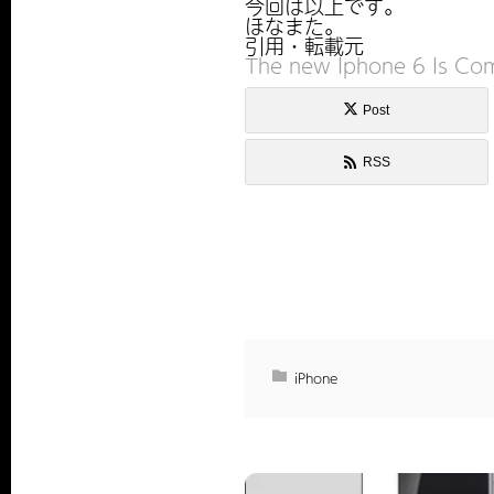
今回は以上です。
ほなまた。
引用・転載元
The new Iphone 6 Is Co
Post
RSS
iPhone