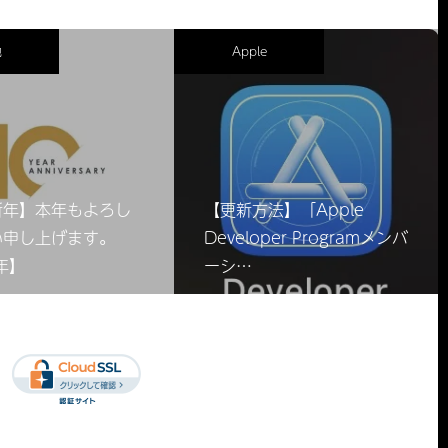
他
Apple
新年】本年もよろし
【更新方法】「Apple
い申し上げます。
Developer Programメンバ
年】
ーシ…