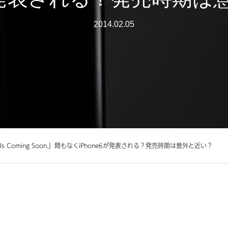
2014.02.05
e 6 Is Coming Soon.」間もなくiPhone6が発表される？発売時期は意外と近い？