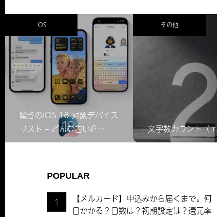
iOS
その他
驚きのiOS 18 対象デバイス
リスト – どんな古いiP…
文字数カウント（
POPULAR
【メルカード】申込みから届くまで。何
1
日かかる？日数は？初期設定は？還元率