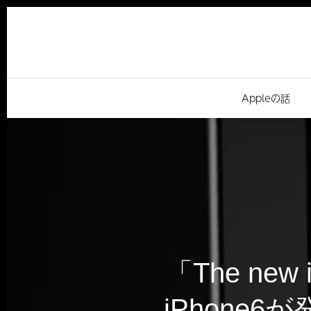
Appleの話
「The new 
iPhone