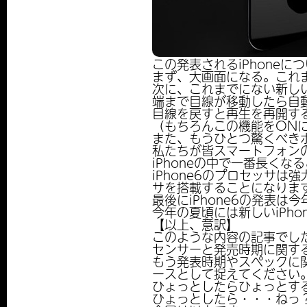
この発表されるiPhone
まず、大画面になる。これま
次に、これまでにない新し
端まで目線が移動したら自
目線を戻すと再生を再開す
（もちろんこの機能をON
また、もうひとつ驚くべき
私たちが皆スマートフォン
iPhoneの中で一番長くな
iPhone6のプロセッサ
サを搭載することになりま
最後にiPhone6の発表は
今年の夏頃には新しいiPh
【以上、意訳】
このような内容の記事でし
センサーと発売時期に関す
もう発表時期やスペックに
ースとして捉えてください
ひょっとしたらひょっとす
ひょっとしたら・・・ねっ