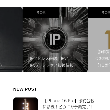
その他
その
【謹賀
IPアドレス確認（IPv4／
くお願
γ）
IPv6）アクセス接続情報
【10周
NEW POST
【iPhone 16 Pro】予約合戦
に参戦！どうにか予約完了！