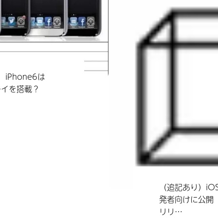
iPhone6は
レイを搭載？
（追記あり）iOS7
発者向けに公開 
リリ…