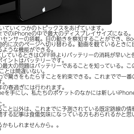
についていくつかのトピックスをあげています。
でのiPhoneの中で最大のディスプレイサイズになる。
いセンサーの搭載。目の動きを察知することができ、Bo
動的に次のページへ切り替わる。動画を観ているときに
るような機能ができる。
にしているときはOFF時よりバッテリーの消耗が早いと
ポイントはバッテリーです。
の最大の問題はバッテリーであることを知っている。こ
ることは間違いない。
は強力で驚きをもたらすことを約束できる。これまでで一
す。
今年の春過ぎには行われます。
oneを手にし、私たちのポケットのなかには新しいiPho
た。
ること以外は、これまでに予測されている既定路線の情
関する記事は食傷気味になっている方もおられるかと思
。
るかもしれませんから。。
？