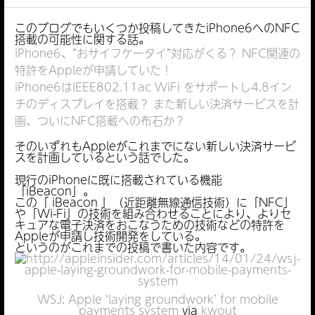
このブログでもいくつか投稿してきたiPhone6へのNFC
搭載の可能性に関する話。
iPhone6、”おサイフケータイ”対応がくる？ NFC関連の
特許をAppleが申請していた！
iPhone6はIEEE802.11ac WiFi をサポートし4.8イン
チのディスプレイを搭載？ また新しい決済サービスを計
画、ついにNFC搭載への布石か？
そのいずれもAppleがこれまでにない新しい決済サービ
スを計画しているという話でした。
現行のiPhoneに既に搭載されている機能
「iBeacon」。
この「 iBeacon 」（近距離無線通信技術）に「NFC」
や「Wi-Fi」の技術を組み合わせることにより、よりセ
キュアな電子決済をおこなうための技術などの特許を
Appleが申請し技術開発をしている。
というのがこれまでの投稿で書いた内容です。
WSJ: Apple ‘laying groundwork’ for mobile
payments system
via
kwout