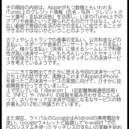
その階段の内容は、Appleがもつ数億ともいわれる
iTunes上のクレジット情報（氏名・住所・クレジットカ
ード番号・支払状況他）を活用し、いまのiTunes上での
アプリや音楽といった限られたものだけではなく、より
広い範囲で普段の生活の中での支払いに役立てることが
できるのではないかということのようです。
カフェやレストランでの食事の支払い、公共料金などの
支払い、スポーツや音楽のコンサートチケットの支払い
など、様々な支払い（決済）に使えるシームレスで利便
性が高い決済サービス。もちろんしっかりとセキュリテ
ィが担保されていて安心できるタッチレスの決済サービ
スを考えているようです。
ここにきて突然出てきたかに思える今回の決済サービス
立ち上げの話ですが、実際はこれまでAppleはiPhone
を使ったこの決済サービスの実現に向けて、ひそかに技
術開発を行ってきていました。
上で示している「 iBeacon 」（近距離無線通信技術）
に「NFC」や「Wi-Fi」の技術を組み合わせることによ
って、よりセキュアな決済が可能になるなサービスの特
許案も2012年に申請されています。
また現在、ライバルのGoogleはAndroidの携帯電話を
使い、Googleウォレットと協調して”e-wallet ”での
POSシステムを使ったタッチレスの支払いの実験を始め