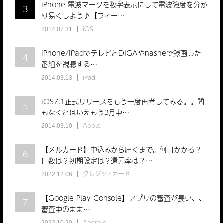
iPhone 電波マークを数字表示にして電波強度を分か
3
り易くしよう♪【フィー…
iOS
2014.07.31
iPhone/iPadでテレビとDIGAやnasneで録画した
4
番組を視聴する…
iPad
2014.03.13
iOS7.1正式リリースをもう一度再考してみる。。間
5
もなくとはいえもう3月中…
Apple
2014.03.10
【メルカード】申込みから届くまで。何日かかる？
6
日数は？初期設定は？還元率は？…
クレジットカード
2022.12.06
【Google Play Console】アプリの審査が長い、、
7
審査中のまま…
Android
2022.10.20