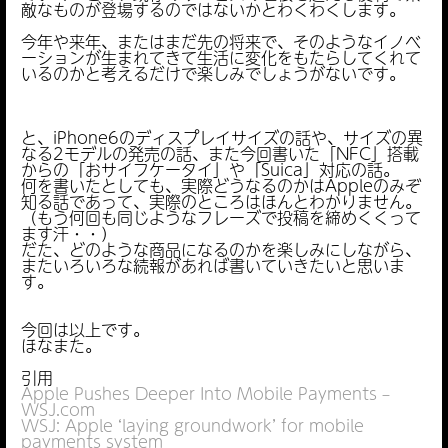
敵なものが登場するのではないかとわくわくします。
今年や来年、またはまだ先の将来で、そのようなイノベ
ーションが生まれてきて生活に変化をもたらしてくれて
いるのかと考えるだけで楽しみでしょうがないです。
と、iPhone6のディスプレイサイズの話や、サイズの異
なる2モデルの発売の話、また今回書いた「NFC」搭載
からの「おサイフケータイ」や「Suica」対応の話。
何を書いたとしても、実際どうなるのかはAppleのみぞ
知る話であって、実際のところはほんとわかりません。
（もう何回も同じようなフレーズで投稿を締めくくって
ます汗・・）
だた、どのような商品になるのかを楽しみにしながら、
またいろいろな続報があれば書いていきたいと思いま
す。
今回は以上です。
ほなまた。
引用
Apple Pushes Deeper Into Mobile Payments –
WSJ.com
WSJ: Apple ‘laying groundwork’ for mobile
payments system