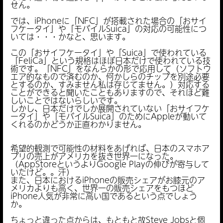
せん。
では、iPhoneに「NFC」が搭載された場合の「おサイ
フケータイ」や「モバイルSuica」の対応の可能性につ
いては・・・かなと、思います。
この「おサイフケータイ」や「Suica」で使われている
「FeliCa」という規格はほぼ日本だけで使われている技
術です。「NFC」をなんらかの形で応用して（ソフトウ
エア的なもので済むのか、何かしらのチップを別途必要
とするのか、すみません私は存じてません。）対応する
ことができると聞いたこともありますので、それほど難
しいことではないらしいです。
しかし、日本だけでしか展開されていない「おサイフケ
ータイ」や「モバイルSuica」のためにAppleが動いて
くれるのかどうか正直わかりません。
希望的観測で可能性の材料をあげれば、日本のスマホア
プリの売上がアメリカを抜き世界一になった。
（AppStoreというよりGoogle Playの伸びが寄与して
いたけど。。汗）
また、日本におけるiPhoneの販売シェアがお膝元のア
メリカよりも高く、世界一の販売シェアをもつほど
iPhone人気が非常に高い国であるという点でしょう
か。
ちょっと違った点からは、もともと故Steve Jobsと個