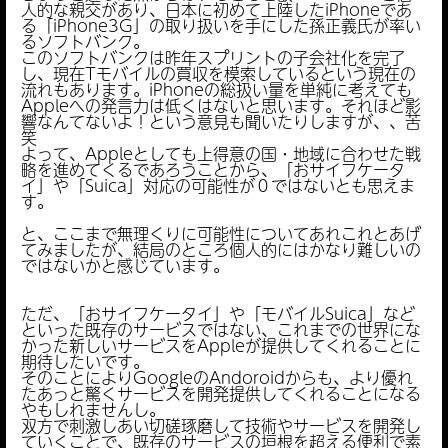
人的な親交があり、日本に初めて上陸したiPhoneであ
る「iPhone3G」の取り扱いを手にした孫正義氏が率い
るソフトバンク。
このソフトバンクは昨年スプリントの子会社化を完了
し、現在Tモバイルの買収を模索しているという現在の
流れもあります。iPhoneの総扱い量を単純に考えても
Appleへの発言力は低くはないと思います。それほど影
響なんてないよ！という意見も聞いたりしますが、、苦
笑
よって、Appleとしても上得意の国・地域に合わせた戦
略を進めてくるであろうことから、「おサイフケータ
イ」や「Suica」対応の可能性が０ではないとも思えま
す。
と、ここまで無理くりに可能性についてあれこれとあげ
てみましたが、結局のところ個人的にはかなり難しいの
ではないかと感じています。
ただ、「おサイフケータイ」や「モバイルSuica」など
といった既存のサービスではない、これまでの世界にな
かった新しいサービスをAppleが提供してくれることに
期待したいです。
そのことによりGoogleのAndoroidからも、より優れ
たあっと驚くサービスを開発提供してくれることになる
やもしれませんし。
双方で刺激しあい切磋琢磨して技術やサービスを開発し
ていくことで、既存のサービスの垣根を超える便利で素