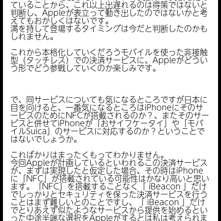
ていることから、これ以上出遅れるのは得策ではないと
判断し、Appleが表立って動き出したのではないかと考
えてもおかしくはないです。
満を持して登場するタイミングは今だと判断したのかも
しれません。
これから本格化していくだろうモバイルを使った非接触
型（タッチレス）での決済サービスに、Appleがどうい
う形でどう参戦していくのか楽しみです。
で、同サービスについても気になるところですが日本に
目を向けると、一番気になるところはiPhoneにそのサ
ービスのためにNFCが搭載されるのか？、またそのサー
ビスと併せてiPhoneが「おサイフケータイ」や「モバ
イルSuica」のサービスに対応するのか？ということで
はないでしょうか。
こればかりはまったくもってわかりません。
今回Appleが計画しているといわれるこの決済サービス
が、まずは実現したと仮定した場合、その時はiPhone
に「NFC」が搭載されている可能性はかなり高いと思い
ます。「NFC」を搭載することなく「 iBeacon 」だけ
でしっかりとセキュリティを保った決済サービスを行う
ことはまず難しいとのことですし、「 iBeacon 」だけ
でとりあえず似たようなサービスから提供を始めるとい
った中途半端な選択をAppleがするとは私は考えられま