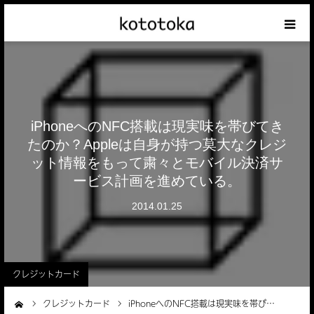
Appleの話
クレジットカードの話
iPhoneへのNFC搭載は現実味を帯びてき
iPhoneの話
たのか？Appleは自身が持つ莫大なクレジ
ット情報をもって粛々とモバイル決済サ
その他の話
ービス計画を進めている。
2014.01.25
テーマリスト
クレジットカード
クレジットカード
iPhoneへのNFC搭載は現実味を帯び…
ーム