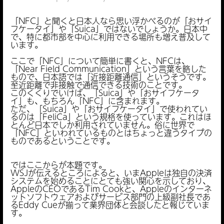
「NFC」と聞くと日本人なら思い浮かべるのが「おサイ
フケータイ」や「Suica」ではないでしょうか。日本中
で、特に都市部を中心に利用できる場所も増え普及して
います。
ここで「NFC」について簡単に書くと、NFCは、
「Near Field Communication」という言葉を略した
もので、日本語では「近接距離通信」というそうです。
至近距離で非接触で通信できる技術のことです。
このくくりでいけば、「Suica」や「おサイフケータ
イ」も、もちろん「NFC」に含まれます。
ただ、「Suica」や「おサイフケータイ」で使われてい
るのは「FeliCa」という規格を使っています。これはほ
とんど日本でしか利用されていません。俗に世界で
「NFC」といわれているものとはちょっと違うタイプの
ものであるということです。
ではここからが本題です。
WSJが伝えるところによると、いまAppleは独自の決済
システムを始めることにとても強い関心を示しており、
AppleのCEOであるTim Cookと、Appleのインターネ
ットソフトウェアおよびサービス部門の上級副社長であ
るEddy Cueが揃って業界団体と会談したと報じていま
す。