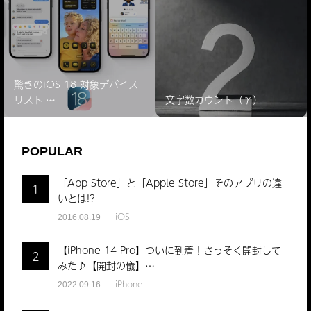
驚きのiOS 18 対象デバイス
リスト ̵…
文字数カウント（γ）
POPULAR
「App Store」と「Apple Store」そのアプリの違
1
いとは!?
iOS
2016.08.19
【iPhone 14 Pro】ついに到着！さっそく開封して
2
みた♪【開封の儀】…
iPhone
2022.09.16